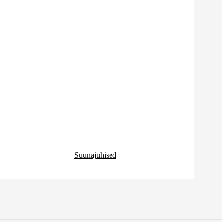
Suunajuhised
(Opens in new tab)