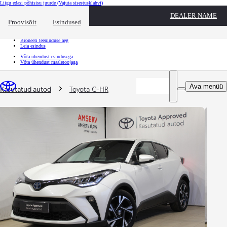
Liigu edasi põhisisu juurde
(Vajuta sisestusklahvi)
Kiirtee
DEALER NAME
Klõpsa kiirtee ülekatte sulgemiseks
Proovisõit
Esindused
Kiirtee
Tule proovisõidule
Broneeri teeninduse aeg
Leia esindus
Võta ühendust esindusega
Võta ühendust maaletoojaga
Sina oled siin
:
Ava menüü
Kasutatud autod
Toyota C-HR