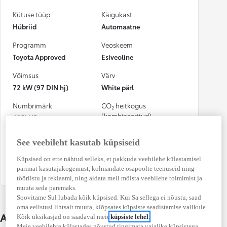
Kütuse tüüp
Käigukast
Hübriid
Automaatne
Programm
Veoskeem
Toyota Approved
Esiveoline
Võimsus
Värv
72 kW (97 DIN hj)
White pärl
Numbrimärk
CO₂ heitkogus
(kombineeritud)
495LHR
111 g/km
See veebileht kasutab küpsiseid
Kütusekulu
Osalenud
(kombineeritud)
kindlustusjuhtumis
Küpsised on ette nähtud selleks, et pakkuda veebilehe külastamisel
4,9 l / 100 km
Ei
parimat kasutajakogemust, kolmandate osapoolte teenuseid ning
tööriistu ja reklaami, ning aidata meil mõista veebilehe toimimist ja
muuta seda paremaks.
Soovitame Sul lubada kõik küpsised. Kui Sa sellega ei nõustu, saad
oma eelistusi lihtsalt muuta, klõpsates küpsiste seadistamise valikule.
Auto üksikasjad
Kõik üksikasjad on saadaval meie
küpsiste lehel
.
Meie veebilehte külastades nõustud tingimata vajalike küpsistega,