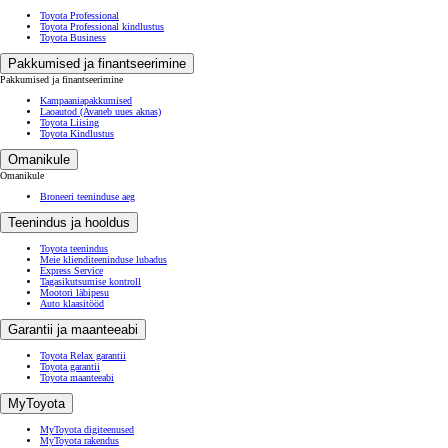
Toyota Professional
Toyota Professional kindlustus
Toyota Business
Pakkumised ja finantseerimine
Pakkumised ja finantseerimine
Kampaaniapakkumised
Laoautod
(Avaneb uues aknas)
Toyota Liising
Toyota Kindlustus
Omanikule
Omanikule
Broneeri teeninduse aeg
Teenindus ja hooldus
Toyota teenindus
Meie klienditeeninduse lubadus
Express Service
Tagasikutsumise kontroll
Mootori läbipesu
Auto klaasitööd
Garantii ja maanteeabi
Toyota Relax garantii
Toyota garantii
Toyota maanteeabi
MyToyota
MyToyota digiteenused
MyToyota rakendus