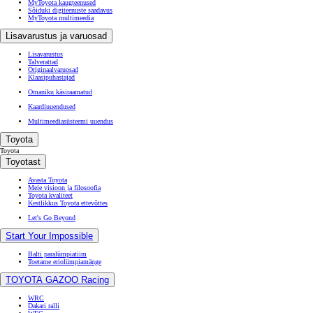
MyToyota kaugteenused
Sõiduki digiteenuste saadavus
MyToyota multimeedia
Lisavarustus ja varuosad
Lisavarustus
Talverattad
Originaalvaruosad
Klaasipuhastajad
Omaniku käsiraamatud
Kaardiuuendused
Multimeediasüsteemi uuendus
Toyota
Toyota
Toyotast
Avasta Toyota
Meie visioon ja filosoofia
Toyota kvaliteet
Kestlikkus Toyota ettevõttes
Let's Go Beyond
Start Your Impossible
Balti paralümpiatiim
Toetame eriolümpiamänge
TOYOTA GAZOO Racing
WRC
Dakari ralli