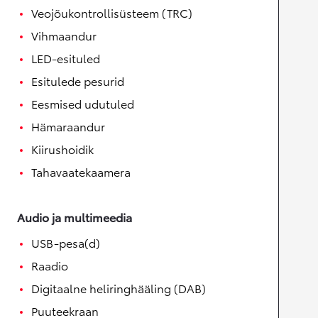
Veojõukontrollisüsteem (TRC)
Vihmaandur
LED-esituled
Esitulede pesurid
Eesmised udutuled
Hämaraandur
Kiirushoidik
Tahavaatekaamera
Audio ja multimeedia
USB-pesa(d)
Raadio
Digitaalne heliringhääling (DAB)
Puuteekraan