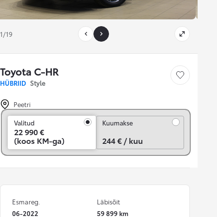
1/19
Toyota C-HR
Salvesta
HÜBRIID
Style
Peetri
Kuumakse
Valitud
Kuumakse
22 990 €
(koos KM-ga)
244 € / kuu
Esmareg.
Läbisõit
06-2022
59 899 km