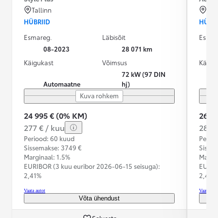
Tallinn
Pee
HÜBRIID
HÜBRI
Esmareg.
Läbisõit
Esmar
08-2023
28 071 km
Käigukast
Võimsus
Käigu
72 kW (97 DIN
Automaatne
hj)
Kuva rohkem
24 995 € (0% KM)
26 9
277 € / kuu
286 €
Periood: 60 kuud
Perioo
Sissemakse: 3749 €
Sisse
Marginaal: 1.5%
Margin
EURIBOR (3 kuu euribor
2026-06-15 seisuga):
EURIB
2,41%
2,41%
Vaata autot
Vaata aut
Võta ühendust
Salvesta