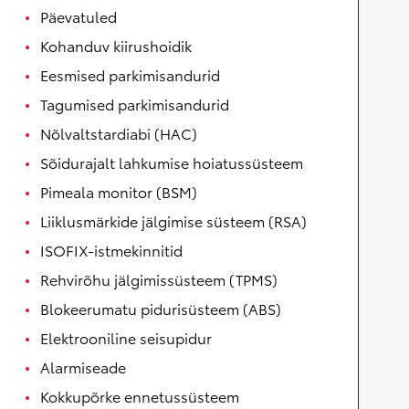
Päevatuled
Kohanduv kiirushoidik
Eesmised parkimisandurid
Tagumised parkimisandurid
Nõlvaltstardiabi (HAC)
Sõidurajalt lahkumise hoiatussüsteem
Pimeala monitor (BSM)
Liiklusmärkide jälgimise süsteem (RSA)
ISOFIX-istmekinnitid
Rehvirõhu jälgimissüsteem (TPMS)
Blokeerumatu pidurisüsteem (ABS)
Elektrooniline seisupidur
Alarmiseade
Kokkupõrke ennetussüsteem