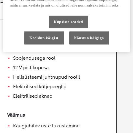
mida ei saa keelata ja mis on olulised lehe normaalseks toimimiseks.
Varustus
Küpsiste seaded
Mugavus
Keeldun kõigist
Nõustun kõigiga
Automaatselt kokkuklapitavad
küljepeeglid
Soojendusega rool
12 V pistikupesa
Helisüsteemi juhtnupud roolil
Elektrilised küljepeeglid
Elektrilised aknad
Välimus
Kaugjuhitav uste lukustamine