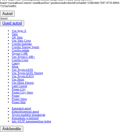
brand=toyota&uscContext=used&uscEnv=production&vehicleForSaleId=518b5fdd-7047-4735-8904-
7223a25edfb1
Autod
Autod
Uued autod
Uus Aygo X
Yaris
GR Yaris
Uus Yaris Cross
Corolla luukpära
Corolla Touring Sports
Corolla sedaan
Toyota C-HR
Uus Toyota C-HR+
Corolla Cross
Camry
Mirai
Uus Toyota bZ4X
Uus Toyota bZ4X Touring
Uus Toyota RAV4
Uus Hilux
Uus Hilux Electric
Land Cruiser
Proace City
Proace City Verso
Proace
Proace Verso
Proace Max
Kasutatud autod
Elektrifitseeritud autod
Toyota mudelite hinnakirjad
Kütusekulu ja heitmed
Info WLTP katsemenetluse kohta
Ärikliendile