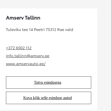
Amserv Tallinn
Tuleviku tee 14 Peetri 75312 Rae vald
+372 6502 112
(Opens in new tab)
info.tallinn@amserv.ee
(Opens in new tab)
www.amservauto.ee/
(Opens in new tab)
Tutvu esindusega
(Opens in new tab)
Kuva kõik selle esinduse autod
(Opens in new tab)