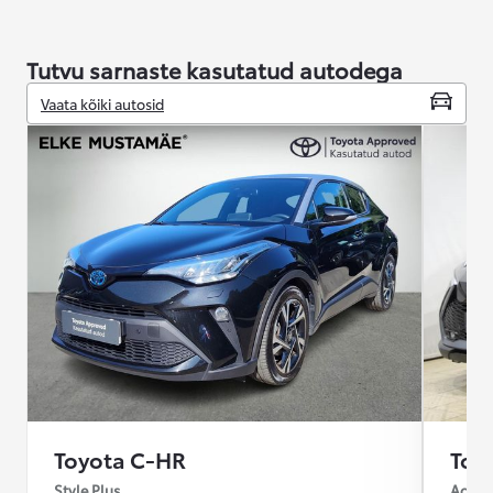
Tutvu sarnaste kasutatud autodega
Vaata kõiki autosid
Toyota C-HR
Toy
Style Plus
Active