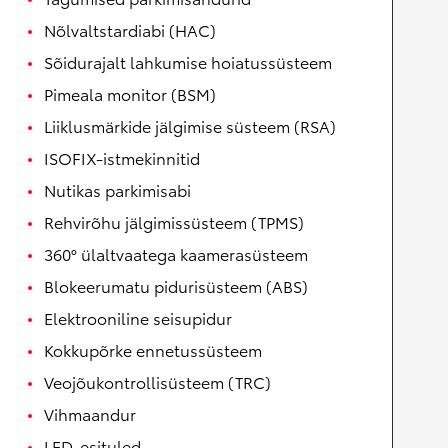
Nõlvaltstardiabi (HAC)
Sõidurajalt lahkumise hoiatussüsteem
Pimeala monitor (BSM)
Liiklusmärkide jälgimise süsteem (RSA)
ISOFIX-istmekinnitid
Nutikas parkimisabi
Rehvirõhu jälgimissüsteem (TPMS)
360° ülaltvaatega kaamerasüsteem
Blokeerumatu pidurisüsteem (ABS)
Elektrooniline seisupidur
Kokkupõrke ennetussüsteem
Veojõukontrollisüsteem (TRC)
Vihmaandur
LED-esituled