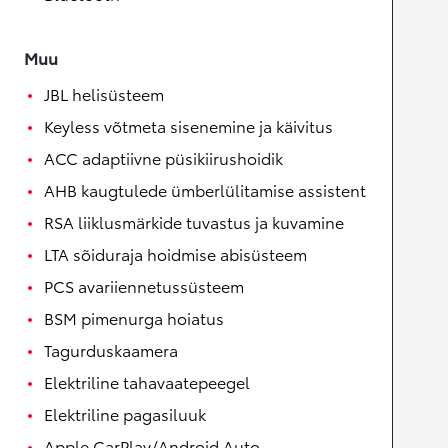
Muu
JBL helisüsteem
Keyless võtmeta sisenemine ja käivitus
ACC adaptiivne püsikiirushoidik
AHB kaugtulede ümberlülitamise assistent
RSA liiklusmärkide tuvastus ja kuvamine
LTA sõiduraja hoidmise abisüsteem
PCS avariiennetussüsteem
BSM pimenurga hoiatus
Tagurduskaamera
Elektriline tahavaatepeegel
Elektriline pagasiluuk
Apple CarPlay/Android Auto