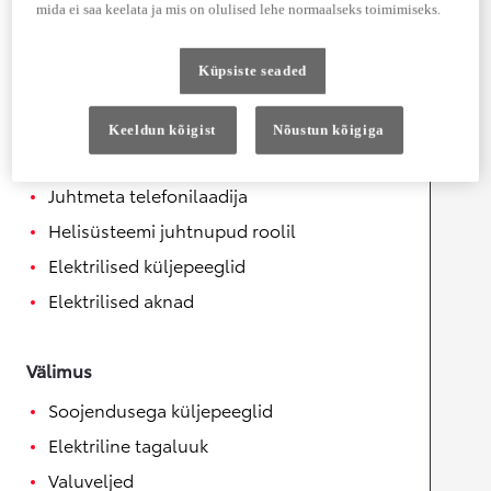
mida ei saa keelata ja mis on olulised lehe normaalseks toimimiseks.
Mugavus
Automaatselt kokkuklapitavad
Küpsiste seaded
küljepeeglid
Soojendusega rool
Keeldun kõigist
Nõustun kõigiga
12 V pistikupesa
Juhtmeta telefonilaadija
Helisüsteemi juhtnupud roolil
Elektrilised küljepeeglid
Elektrilised aknad
Välimus
Soojendusega küljepeeglid
Elektriline tagaluuk
Valuveljed