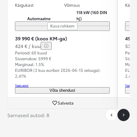
Käigukast
Võimsus
Käigu
118 kW (160 DIN
Automaatne
hj)
Kuva rohkem
39 990 € (koos KM-ga)
49 9
424 € / kuu
530 €
Periood: 60 kuud
Perioo
Sissemakse: 5999 €
Sisse
Marginaal: 1.5%
Margin
EURIBOR (3 kuu euribor
2026-06-15 seisuga):
EURIB
2,41%
2,41%
Vaata autot
Vaata aut
Võta ühendust
Salvesta
Sarnased autod: 8