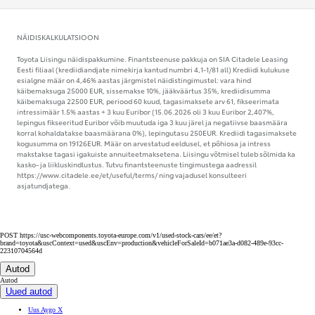
NÄIDISKALKULATSIOON
Toyota Liisingu näidispakkumine. Finantsteenuse pakkuja on SIA Citadele Leasing
Eesti filiaal (krediidiandjate nimekirja kantud numbri 4,1-1/81 all) Krediidi kulukuse
esialgne määr on 4,46% aastas järgmistel näidistingimustel: vara hind
käibemaksuga 25000 EUR, sissemakse 10%, jääkväärtus 35%, krediidisumma
käibemaksuga 22500 EUR, periood 60 kuud, tagasimaksete arv 61, fikseerimata
intressimäär 1.5% aastas + 3 kuu Euribor (15.06.2026 oli 3 kuu Euribor 2,407%,
lepingus fikseeritud Euribor võib muutuda iga 3 kuu järel ja negatiivse baasmäära
korral kohaldatakse baasmäärana 0%), lepingutasu 250EUR. Krediidi tagasimaksete
kogusumma on 19126EUR. Määr on arvestatud eeldusel, et põhiosa ja intress
makstakse tagasi igakuiste annuiteetmaksetena. Liisingu võtmisel tuleb sõlmida ka
kasko- ja liikluskindlustus. Tutvu finantsteenuste tingimustega aadressil
https://www.citadele.ee/et/useful/terms/ ning vajadusel konsulteeri
asjatundjatega.
POST https://usc-webcomponents.toyota-europe.com/v1/used-stock-cars/ee/et?
brand=toyota&uscContext=used&uscEnv=production&vehicleForSaleId=b071ae3a-d082-489e-93cc-
22310704564d
Autod
Autod
Uued autod
Uus Aygo X