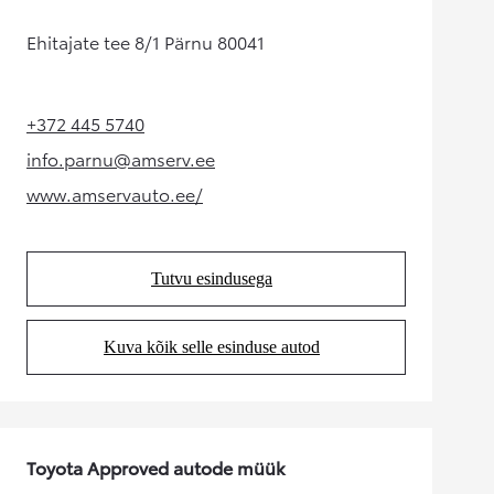
Ehitajate tee 8/1 Pärnu 80041
+372 445 5740
(Opens in new tab)
info.parnu@amserv.ee
(Opens in new tab)
www.amservauto.ee/
(Opens in new tab)
Tutvu esindusega
(Opens in new tab)
Kuva kõik selle esinduse autod
(Opens in new tab)
Toyota Approved autode müük