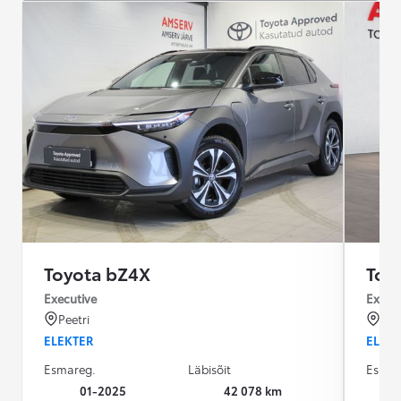
Toyota bZ4X
Toy
Executive
Execu
Peetri
Pee
ELEKTER
ELEK
Esmareg.
Läbisõit
Esmar
01-2025
42 078 km