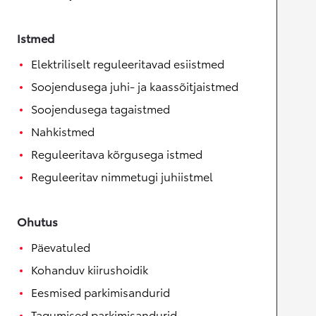
Istmed
Elektriliselt reguleeritavad esiistmed
Soojendusega juhi- ja kaassõitjaistmed
Soojendusega tagaistmed
Nahkistmed
Reguleeritava kõrgusega istmed
Reguleeritav nimmetugi juhiistmel
Ohutus
Päevatuled
Kohanduv kiirushoidik
Eesmised parkimisandurid
Tagumised parkimisandurid