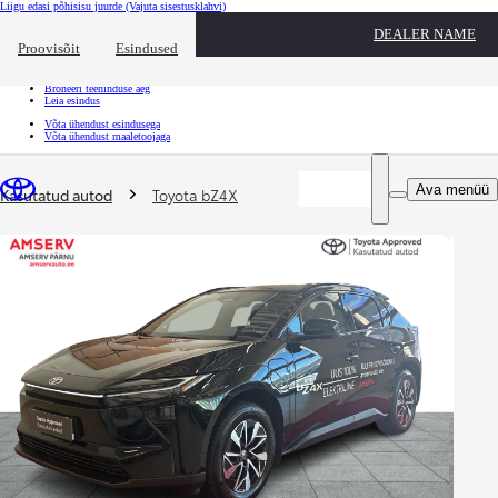
Liigu edasi põhisisu juurde
(Vajuta sisestusklahvi)
Kiirtee
DEALER NAME
Klõpsa kiirtee ülekatte sulgemiseks
Proovisõit
Esindused
Kiirtee
Tule proovisõidule
Broneeri teeninduse aeg
Leia esindus
Võta ühendust esindusega
Võta ühendust maaletoojaga
Sina oled siin
:
Ava menüü
Kasutatud autod
Toyota bZ4X