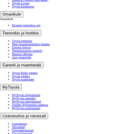
Toyota Liising
Toyota Kindlustus
Omanikule
Omanikule
Broneeri teeninduse aeg
Teenindus ja hooldus
Toyota teenindus
Meie klienditeeninduse lubadus
Express Service
Tagasikutsumise kontroll
Mootori läbipesu
Auto klaasitööd
Garantii ja maanteeabi
Toyota Relax garantii
Toyota garantii
Toyota maanteeabi
MyToyota
MyToyota digiteenused
MyToyota rakendus
MyToyota kaugteenused
Sõiduki digiteenuste saadavus
MyToyota multimeedia
Lisavarustus ja varuosad
Lisavarustus
Talverattad
Originaalvaruosad
Klaasipuhastajad