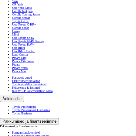
Yaris
GR Yaris
Uus Yaris Cross
Corolla luukpära
Corolla Touring Sports
Corolla sedaan
Toyota C-HR
Uus Toyota C-HR+
Corolla Cross
Camry
Mirai
Uus Toyota bZ4X
Uus Toyota bZ4X Touring
Uus Toyota RAV4
Uus Hilux
Uus Hilux Electric
Land Cruiser
Proace City
Proace City Verso
Proace
Proace Verso
Proace Max
Kasutatud autod
Elektrifitseeritud autod
Toyota mudelite hinnakirjad
Kütusekulu ja heitmed
Info WLTP katsemenetluse kohta
Ärikliendile
Toyota Professional
Toyota Professional kindlustus
Toyota Business
Pakkumised ja finantseerimine
Pakkumised ja finantseerimine
Kampaaniapakkumised
Laoautod
(Avaneb uues aknas)