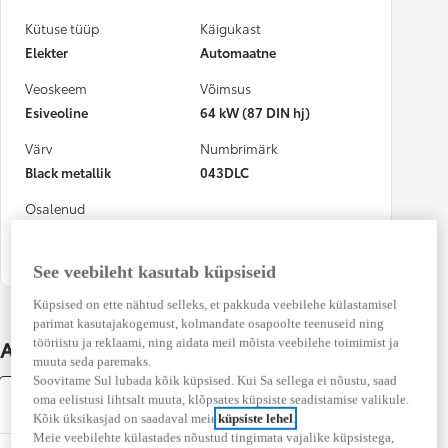
Kütuse tüüp
Käigukast
Elekter
Automaatne
Veoskeem
Võimsus
Esiveoline
64 kW (87 DIN hj)
Värv
Numbrimärk
Black metallik
043DLC
Osalenud
kindlustusjuhtumis
Ei
See veebileht kasutab küpsiseid
Küpsised on ette nähtud selleks, et pakkuda veebilehe külastamisel
parimat kasutajakogemust, kolmandate osapoolte teenuseid ning
tööriistu ja reklaami, ning aidata meil mõista veebilehe toimimist ja
Auto üksikasjad
muuta seda paremaks.
Soovitame Sul lubada kõik küpsised. Kui Sa sellega ei nõustu, saad
oma eelistusi lihtsalt muuta, klõpsates küpsiste seadistamise valikule.
Varustus
Kõik üksikasjad on saadaval meie
küpsiste lehel
.
Meie veebilehte külastades nõustud tingimata vajalike küpsistega,