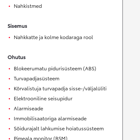
Nahkistmed
Sisemus
Nahkkatte ja kolme kodaraga rool
Ohutus
Blokeerumatu pidurisüsteem (ABS)
Turvapadjasüsteem
Kõrvalistuja turvapadja sisse-/väljalüliti
Elektrooniline seisupidur
Alarmiseade
Immobilisaatoriga alarmiseade
Sõidurajalt lahkumise hoiatussüsteem
Pimeala monitor (BSM)