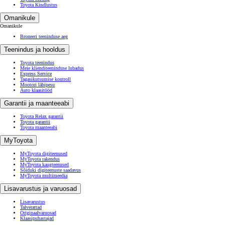
Toyota Kindlustus
Omanikule
Omanikule
Broneeri teeninduse aeg
Teenindus ja hooldus
Toyota teenindus
Meie klienditeeninduse lubadus
Express Service
Tagasikutsumise kontroll
Mootori läbipesu
Auto klaasitööd
Garantii ja maanteeabi
Toyota Relax garantii
Toyota garantii
Toyota maanteeabi
MyToyota
MyToyota digiteenused
MyToyota rakendus
MyToyota kaugteenused
Sõiduki digiteenuste saadavus
MyToyota multimeedia
Lisavarustus ja varuosad
Lisavarustus
Talverattad
Originaalvaruosad
Klaasipuhastajad