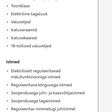
Toonklaas
Elektriline tagaluuk
Valuveljed
Katuseraamid
Katusekaared
18-tollised valuveljed
Istmed
Elektriliselt reguleeritavad
mälufunktsiooniga istmed
Reguleeritava kõrgusega istmed
Soojendusega juhi- ja kaassõitjaistmed
Soojendusega tagaistmed
Reguleeritav nimmetugi juhiistmel