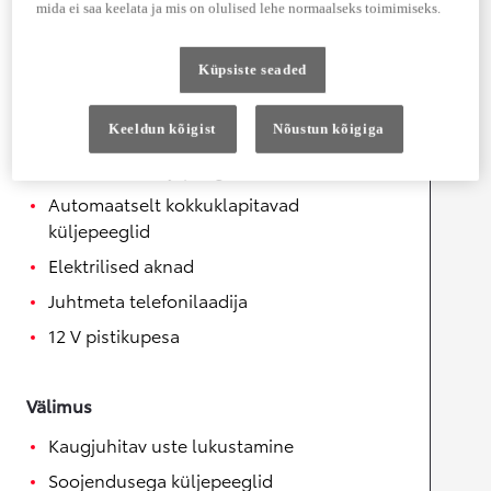
mida ei saa keelata ja mis on olulised lehe normaalseks toimimiseks.
Mugavus
Juhi ja kõrvalistuja ventileeritavad istmed
Küpsiste seaded
Helisüsteemi juhtnupud roolil
Keeldun kõigist
Nõustun kõigiga
Soojendusega rool
Elektrilised küljepeeglid
Automaatselt kokkuklapitavad
küljepeeglid
Elektrilised aknad
Juhtmeta telefonilaadija
12 V pistikupesa
Välimus
Kaugjuhitav uste lukustamine
Soojendusega küljepeeglid