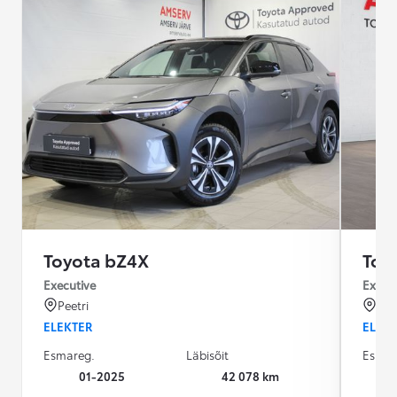
Toyota bZ4X
Toy
Executive
Execu
Peetri
Pee
ELEKTER
ELEK
Esmareg.
Läbisõit
Esmar
01-2025
42 078 km