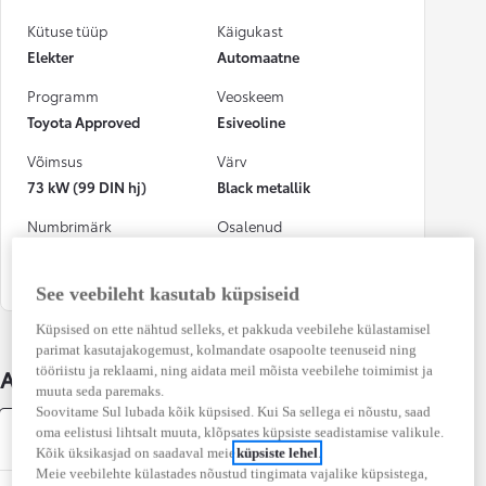
Kütuse tüüp
Käigukast
Elekter
Automaatne
Programm
Veoskeem
Toyota Approved
Esiveoline
Võimsus
Värv
73 kW (99 DIN hj)
Black metallik
Numbrimärk
Osalenud
kindlustusjuhtumis
758CGS
Ei
See veebileht kasutab küpsiseid
Küpsised on ette nähtud selleks, et pakkuda veebilehe külastamisel
parimat kasutajakogemust, kolmandate osapoolte teenuseid ning
tööriistu ja reklaami, ning aidata meil mõista veebilehe toimimist ja
Auto üksikasjad
muuta seda paremaks.
Soovitame Sul lubada kõik küpsised. Kui Sa sellega ei nõustu, saad
oma eelistusi lihtsalt muuta, klõpsates küpsiste seadistamise valikule.
Varustus
Kõik üksikasjad on saadaval meie
küpsiste lehel
.
Meie veebilehte külastades nõustud tingimata vajalike küpsistega,