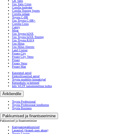
GR Yaris
Uus Yaris Cross
Corolla luukpära
Corolla Touring Sports
Corolla sedaan
Toyota C-HR
Uus Toyota C-HR+
Corolla Cross
Camry
Mirai
Uus Toyota bZ4X
Uus Toyota bZ4X Touring
Uus Toyota RAV4
Uus Hilux
Uus Hilux Electric
Land Cruiser
Proace City
Proace City Verso
Proace
Proace Verso
Proace Max
Kasutatud autod
Elektrifitseeritud autod
Toyota mudelite hinnakirjad
Kütusekulu ja heitmed
Info WLTP katsemenetluse kohta
Ärikliendile
Toyota Professional
Toyota Professional kindlustus
Toyota Business
Pakkumised ja finantseerimine
Pakkumised ja finantseerimine
Kampaaniapakkumised
Laoautod
(Avaneb uues aknas)
Toyota Liising