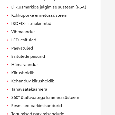
Liiklusmärkide jälgimise süsteem (RSA)
Kokkupõrke ennetussüsteem
ISOFIX-istmekinnitid
Vihmaandur
LED-esituled
Päevatuled
Esitulede pesurid
Hämaraandur
Kiirushoidik
Kohanduv kiirushoidik
Tahavaatekaamera
360° ülaltvaatega kaamerasüsteem
Eesmised parkimisandurid
Tagumised parkimisandurid