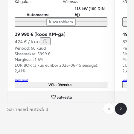
Käigukast
Võimsus
Käigu
118 kW (160 DIN
Automaatne
hj)
Kuva rohkem
39 990 € (koos KM-ga)
49 9
424 € / kuu
530 €
Periood: 60 kuud
Perioo
Sissemakse: 5999 €
Sisse
Marginaal: 1.5%
Margin
EURIBOR (3 kuu euribor
2026-06-15 seisuga):
EURIB
2,41%
2,41%
Vaata autot
Vaata aut
Võta ühendust
Salvesta
Sarnased autod: 8