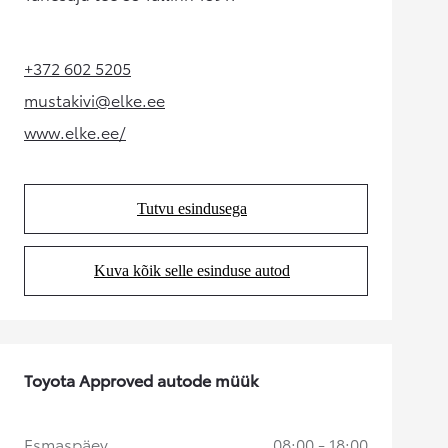
+372 602 5205
(Opens in new tab)
mustakivi@elke.ee
(Opens in new tab)
www.elke.ee/
(Opens in new tab)
Tutvu esindusega
(Opens in new tab)
Kuva kõik selle esinduse autod
(Opens in new tab)
Toyota Approved autode müük
Esmaspäev
08:00 - 18:00