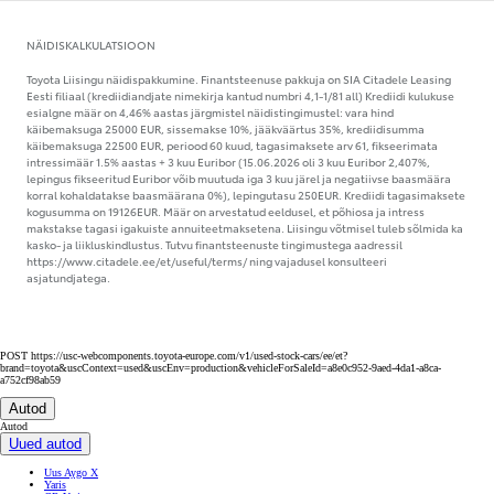
NÄIDISKALKULATSIOON
Toyota Liisingu näidispakkumine. Finantsteenuse pakkuja on SIA Citadele Leasing
Eesti filiaal (krediidiandjate nimekirja kantud numbri 4,1-1/81 all) Krediidi kulukuse
esialgne määr on 4,46% aastas järgmistel näidistingimustel: vara hind
käibemaksuga 25000 EUR, sissemakse 10%, jääkväärtus 35%, krediidisumma
käibemaksuga 22500 EUR, periood 60 kuud, tagasimaksete arv 61, fikseerimata
intressimäär 1.5% aastas + 3 kuu Euribor (15.06.2026 oli 3 kuu Euribor 2,407%,
lepingus fikseeritud Euribor võib muutuda iga 3 kuu järel ja negatiivse baasmäära
korral kohaldatakse baasmäärana 0%), lepingutasu 250EUR. Krediidi tagasimaksete
kogusumma on 19126EUR. Määr on arvestatud eeldusel, et põhiosa ja intress
makstakse tagasi igakuiste annuiteetmaksetena. Liisingu võtmisel tuleb sõlmida ka
kasko- ja liikluskindlustus. Tutvu finantsteenuste tingimustega aadressil
https://www.citadele.ee/et/useful/terms/ ning vajadusel konsulteeri
asjatundjatega.
POST https://usc-webcomponents.toyota-europe.com/v1/used-stock-cars/ee/et?
brand=toyota&uscContext=used&uscEnv=production&vehicleForSaleId=a8e0c952-9aed-4da1-a8ca-
a752cf98ab59
Autod
Autod
Uued autod
Uus Aygo X
Yaris