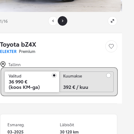
1/16
Toyota bZ4X
Salvesta
ELEKTER
Premium
Tallinn
Kuumakse
Valitud
Kuumakse
36 990 €
(koos KM-ga)
392 € / kuu
Esmareg.
Läbisõit
03-2025
30 120 km