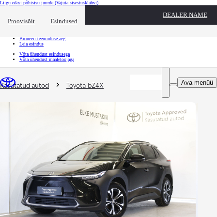
Liigu edasi põhisisu juurde
(Vajuta sisestusklahvi)
Kiirtee
DEALER NAME
Klõpsa kiirtee ülekatte sulgemiseks
Proovisõit
Esindused
Kiirtee
Tule proovisõidule
Broneeri teeninduse aeg
Leia esindus
Võta ühendust esindusega
Võta ühendust maaletoojaga
Sina oled siin
:
Ava menüü
Kasutatud autod
Toyota bZ4X