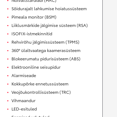
Sõidurajalt lahkumise hoiatussüsteem
Pimeala monitor (BSM)
Liiklusmärkide jälgimise süsteem (RSA)
ISOFIX-istmekinnitid
Rehvirõhu jälgimissüsteem (TPMS)
360° ülaltvaatega kaamerasüsteem
Blokeerumatu pidurisüsteem (ABS)
Elektrooniline seisupidur
Alarmiseade
Kokkupõrke ennetussüsteem
Veojõukontrollisüsteem (TRC)
Vihmaandur
LED-esituled
Eesmised udutuled