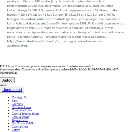
esialgne määr on 4,46% aastas järgmistel näidistingimustel: vara hind
käibemaksuga 25000 EUR, sissemakse 10%, jääkväärtus 35%, krediidisumma
käibemaksuga 22500 EUR, periood 60 kuud, tagasimaksete arv 61, fikseerimata
intressimäär 1.5% aastas + 3 kuu Euribor (15.06.2026 oli 3 kuu Euribor 2,407%,
lepingus fikseeritud Euribor võib muutuda iga 3 kuu järel ja negatiivse baasmäära
korral kohaldatakse baasmäärana 0%), lepingutasu 250EUR. Krediidi tagasimaksete
kogusumma on 19126EUR. Määr on arvestatud eeldusel, et põhiosa ja intress
makstakse tagasi igakuiste annuiteetmaksetena. Liisingu võtmisel tuleb sõlmida ka
kasko- ja liikluskindlustus. Tutvu finantsteenuste tingimustega aadressil
https://www.citadele.ee/et/useful/terms/ ning vajadusel konsulteeri
asjatundjatega.
POST https://usc-webcomponents.toyota-europe.com/v1/used-stock-cars/ee/et?
brand=toyota&uscContext=used&uscEnv=production&vehicleForSaleId=3b104a50-5e18-430c-a9f7-
060e4b69d7ac
Autod
Autod
Uued autod
Uus Aygo X
Yaris
GR Yaris
Uus Yaris Cross
Corolla luukpära
Corolla Touring Sports
Corolla sedaan
Toyota C-HR
Uus Toyota C-HR+
Corolla Cross
Camry