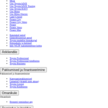
Mirai
Uus Toyota bZ4X
Uus Toyota bZ4X Touring
Uus Toyota RAV4
Uus Hilux
Uus Hilux Electric
Land Cruiser
Proace City
Proace City Verso
Proace
Proace Verso
Proace Max
Kasutatud autod
Elektrifitseeritud autod
Toyota mudelite hinnakirjad
Kütusekulu ja heitmed
Info WLTP katsemenetluse kohta
Ärikliendile
Toyota Professional
Toyota Professional kindlustus
Toyota Business
Pakkumised ja finantseerimine
Pakkumised ja finantseerimine
Kampaaniapakkumised
Laoautod
(Avaneb uues aknas)
Toyota Liising
Toyota Kindlustus
Omanikule
Omanikule
Broneeri teeninduse aeg