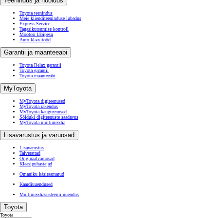
Teenindus ja hooldus
Toyota teenindus
Meie klienditeeninduse lubadus
Express Service
Tagasikutsumise kontroll
Mootori läbipesu
Auto klaasitööd
Garantii ja maanteeabi
Toyota Relax garantii
Toyota garantii
Toyota maanteeabi
MyToyota
MyToyota digiteenused
MyToyota rakendus
MyToyota kaugteenused
Sõiduki digiteenuste saadavus
MyToyota multimeedia
Lisavarustus ja varuosad
Lisavarustus
Talverattad
Originaalvaruosad
Klaasipuhastajad
Omaniku käsiraamatud
Kaardiuuendused
Multimeediasüsteemi uuendus
Toyota
Toyota