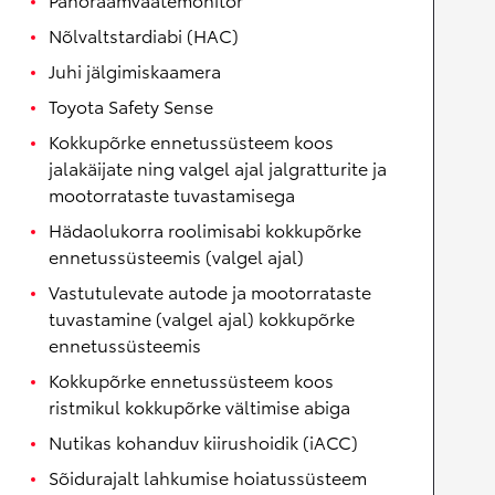
Nõlvaltstardiabi (HAC)
Juhi jälgimiskaamera
Toyota Safety Sense
Kokkupõrke ennetussüsteem koos
jalakäijate ning valgel ajal jalgratturite ja
mootorrataste tuvastamisega
Hädaolukorra roolimisabi kokkupõrke
ennetussüsteemis (valgel ajal)
Vastutulevate autode ja mootorrataste
tuvastamine (valgel ajal) kokkupõrke
ennetussüsteemis
Kokkupõrke ennetussüsteem koos
ristmikul kokkupõrke vältimise abiga
Nutikas kohanduv kiirushoidik (iACC)
Sõidurajalt lahkumise hoiatussüsteem