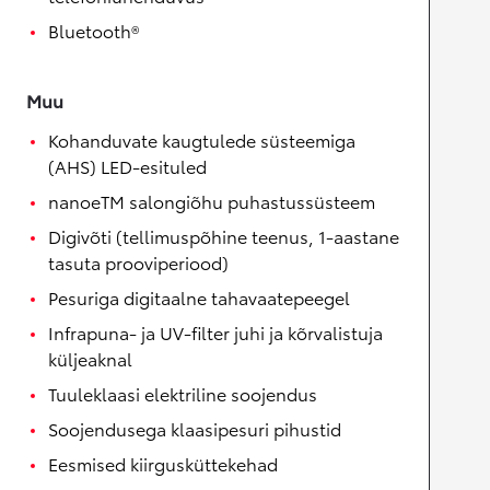
Bluetooth®
Muu
Kohanduvate kaugtulede süsteemiga
(AHS) LED-esituled
nanoeTM salongiõhu puhastussüsteem
Digivõti (tellimuspõhine teenus, 1-aastane
tasuta prooviperiood)
Pesuriga digitaalne tahavaatepeegel
Infrapuna- ja UV-filter juhi ja kõrvalistuja
küljeaknal
Tuuleklaasi elektriline soojendus
Soojendusega klaasipesuri pihustid
Eesmised kiirgusküttekehad