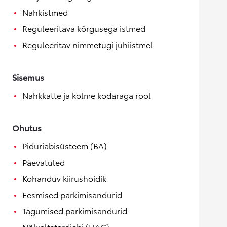
Nahkistmed
Reguleeritava kõrgusega istmed
Reguleeritav nimmetugi juhiistmel
Sisemus
Nahkkatte ja kolme kodaraga rool
Ohutus
Piduriabisüsteem (BA)
Päevatuled
Kohanduv kiirushoidik
Eesmised parkimisandurid
Tagumised parkimisandurid
Nõlvaltstardiabi (HAC)