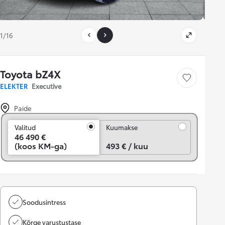
1/16
Toyota bZ4X
Salvesta
ELEKTER
Executive
Paide
Kuumakse
Valitud
Kuumakse
46 490 €
(koos KM-ga)
493 € / kuu
Soodusintress
Kõrge varustustase