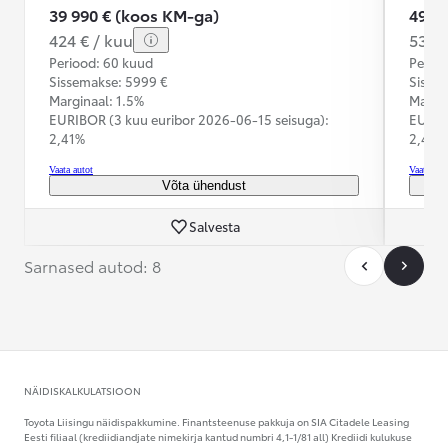
39 990 € (koos KM-ga)
49 9
424 € / kuu
530 €
Periood: 60 kuud
Perioo
Sissemakse: 5999 €
Sisse
Marginaal: 1.5%
Margin
EURIBOR (3 kuu euribor
2026-06-15 seisuga):
EURIB
2,41%
2,41%
Vaata autot
Vaata aut
Võta ühendust
Salvesta
Sarnased autod: 8
NÄIDISKALKULATSIOON
Toyota Liisingu näidispakkumine. Finantsteenuse pakkuja on SIA Citadele Leasing
Eesti filiaal (krediidiandjate nimekirja kantud numbri 4,1-1/81 all) Krediidi kulukuse