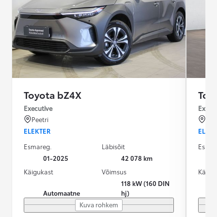
Toyota bZ4X
Toy
Executive
Execu
Peetri
Pee
ELEKTER
ELEK
Esmareg.
Läbisõit
Esmar
01-2025
42 078 km
Käigukast
Võimsus
Käigu
118 kW (160 DIN
Automaatne
hj)
Kuva rohkem