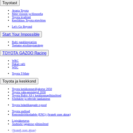
Toyotast
Avasta Toyota
Meie visioon ja filosoofia
Toyota kvaliteet
Kestlikkus Toyota ettevõttes
Let's Go Beyond
Start Your Impossible
Balti paralümpiatiim
Toetame eriolümpiamänge
TOYOTA GAZOO Racing
WRC
Dakari ralli
WEC
Toyota T-Mate
Toyota ja keskkond
Toyota keskkonnaväljakutse 2050
Toyota vahe-eesmärgid 2030
Toyota Baltic AS-i keskkonnapõhimõtted
Sõidukite ja rehvide taaskasutus
Toyota brändikaupade e-pood
Toyota uudised
Remonditöökodadele (ENG)
(Avaneb uues aknas)
Ligipääsetavus
Andmete jagamise põhimõtted
(Avaneb uues aknas)