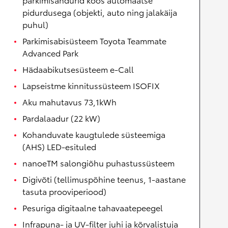
pidurdusega (objekti, auto ning jalakäija
puhul)
Parkimisabisüsteem Toyota Teammate
Advanced Park
Hädaabikutsesüsteem e-Call
Lapseistme kinnitussüsteem ISOFIX
Aku mahutavus 73,1kWh
Pardalaadur (22 kW)
Kohanduvate kaugtulede süsteemiga
(AHS) LED-esituled
nanoeTM salongiõhu puhastussüsteem
Digivõti (tellimuspõhine teenus, 1-aastane
tasuta prooviperiood)
Pesuriga digitaalne tahavaatepeegel
Infrapuna- ja UV-filter juhi ja kõrvalistuja