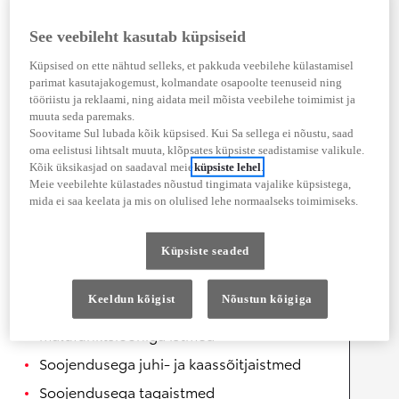
Välimus
See veebileht kasutab küpsiseid
Kaugjuhitav uste lukustamine
Küpsised on ette nähtud selleks, et pakkuda veebilehe külastamisel
Soojendusega küljepeeglid
parimat kasutajakogemust, kolmandate osapoolte teenuseid ning
tööriistu ja reklaami, ning aidata meil mõista veebilehe toimimist ja
Elektriline tagaluuk
muuta seda paremaks.
Soovitame Sul lubada kõik küpsised. Kui Sa sellega ei nõustu, saad
Toonklaas
oma eelistusi lihtsalt muuta, klõpsates küpsiste seadistamise valikule.
Valuveljed
Kõik üksikasjad on saadaval meie
küpsiste lehel
.
Meie veebilehte külastades nõustud tingimata vajalike küpsistega,
18-tollised valuveljed
mida ei saa keelata ja mis on olulised lehe normaalseks toimimiseks.
Istmed
Küpsiste seaded
Elektriliselt reguleeritavad esiistmed
Keeldun kõigist
Nõustun kõigiga
Elektriliselt reguleeritavad
mälufunktsiooniga istmed
Soojendusega juhi- ja kaassõitjaistmed
Soojendusega tagaistmed