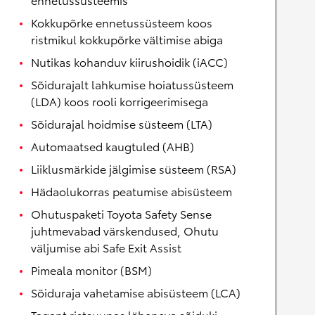
Kokkupõrke ennetussüsteem koos
ristmikul kokkupõrke vältimise abiga
Nutikas kohanduv kiirushoidik (iACC)
Sõidurajalt lahkumise hoiatussüsteem
(LDA) koos rooli korrigeerimisega
Sõidurajal hoidmise süsteem (LTA)
Automaatsed kaugtuled (AHB)
Liiklusmärkide jälgimise süsteem (RSA)
Hädaolukorras peatumise abisüsteem
Ohutuspaketi Toyota Safety Sense
juhtmevabad värskendused, Ohutu
väljumise abi Safe Exit Assist
Pimeala monitor (BSM)
Sõiduraja vahetamise abisüsteem (LCA)
Tagant ristsuunas läheneva sõiduki