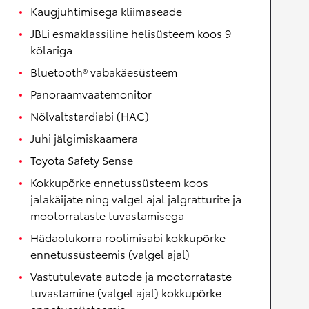
Kaugjuhtimisega kliimaseade
JBLi esmaklassiline helisüsteem koos 9
kõlariga
Bluetooth® vabakäesüsteem
Panoraamvaatemonitor
Nõlvaltstardiabi (HAC)
Juhi jälgimiskaamera
Toyota Safety Sense
Kokkupõrke ennetussüsteem koos
jalakäijate ning valgel ajal jalgratturite ja
mootorrataste tuvastamisega
Hädaolukorra roolimisabi kokkupõrke
ennetussüsteemis (valgel ajal)
Vastutulevate autode ja mootorrataste
tuvastamine (valgel ajal) kokkupõrke
ennetussüsteemis