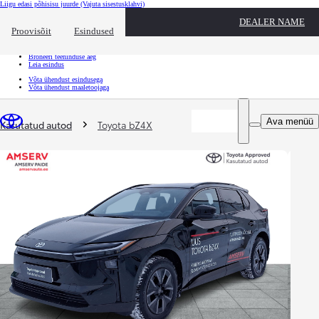
Liigu edasi põhisisu juurde
(Vajuta sisestusklahvi)
Kiirtee
DEALER NAME
Klõpsa kiirtee ülekatte sulgemiseks
Proovisõit
Esindused
Kiirtee
Tule proovisõidule
Broneeri teeninduse aeg
Leia esindus
Võta ühendust esindusega
Võta ühendust maaletoojaga
Sina oled siin
:
Ava menüü
Kasutatud autod
Toyota bZ4X