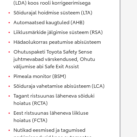
(LDA) koos rooli korrigeerimisega
Sõidurajal hoidmise süsteem (LTA)
Automaatsed kaugtuled (AHB)
Liiklusmärkide jälgimise süsteem (RSA)
Hädaolukorras peatumise abisüsteem
Ohutuspaketi Toyota Safety Sense
juhtmevabad värskendused, Ohutu
väljumise abi Safe Exit Assist
Pimeala monitor (BSM)
Sõiduraja vahetamise abisüsteem (LCA)
Tagant ristsuunas läheneva sõiduki
hoiatus (RCTA)
Eest ristsuunas läheneva liikluse
hoiatus (FCTA)
Nutikad eesmised ja tagumised
parkimisandurid koos automaatse