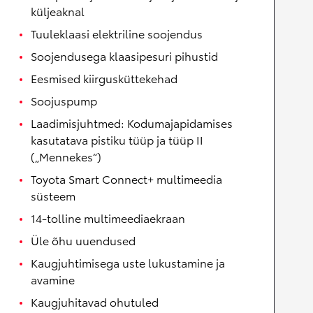
küljeaknal
Tuuleklaasi elektriline soojendus
Soojendusega klaasipesuri pihustid
Eesmised kiirgusküttekehad
Soojuspump
Laadimisjuhtmed: Kodumajapidamises
kasutatava pistiku tüüp ja tüüp II
(„Mennekes“)
Toyota Smart Connect+ multimeedia
süsteem
14-tolline multimeediaekraan
Üle õhu uuendused
Kaugjuhtimisega uste lukustamine ja
avamine
Kaugjuhitavad ohutuled