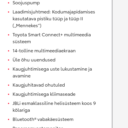
Soojuspump
Laadimisjuhtmed: Kodumajapidamises
kasutatava pistiku tüüp ja tüüp II
(„Mennekes“)
Toyota Smart Connect+ multimeedia
süsteem
14-tolline multimeediaekraan
Üle õhu uuendused
Kaugjuhtimisega uste lukustamine ja
avamine
Kaugjuhitavad ohutuled
Kaugjuhtimisega kliimaseade
JBLi esmaklassiline helisüsteem koos 9
kõlariga
Bluetooth® vabakäesüsteem
Panoraamvaatemonitor