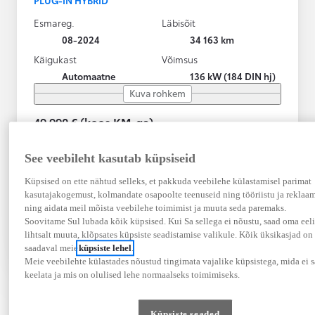
Esmareg.
Läbisõit
08-2024
34 163 km
Käigukast
Võimsus
Automaatne
136 kW (184 DIN hj)
Kuva rohkem
49 990 € (koos KM-ga)
530 € / kuu
Periood: 60 kuud
See veebileht kasutab küpsiseid
Sissemakse: 7499 €
Marginaal: 1.5%
Küpsised on ette nähtud selleks, et pakkuda veebilehe külastamisel parimat
EURIBOR (3 kuu euribor
2026-06-15 seisuga):
2,41%
kasutajakogemust, kolmandate osapoolte teenuseid ning tööriistu ja reklaam
ning aidata meil mõista veebilehe toimimist ja muuta seda paremaks.
Vaata autot
Soovitame Sul lubada kõik küpsised. Kui Sa sellega ei nõustu, saad oma eeli
Võta ühendust
lihtsalt muuta, klõpsates küpsiste seadistamise valikule. Kõik üksikasjad on
saadaval meie
küpsiste lehel
.
Võrdle
Salvesta
Meie veebilehte külastades nõustud tingimata vajalike küpsistega, mida ei s
keelata ja mis on olulised lehe normaalseks toimimiseks.
Küpsiste seaded