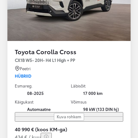
Toyota Corolla Cross
CX1B W5- 20H- H4 L1 High + PP
Peetri
HÜBRIID
Esmareg.
Läbisõit
08-2025
17 000 km
Käigukast
Võimsus
Automaatne
98 kW (133 DIN hj)
Kuva rohkem
40 990 € (koos KM-ga)
434 € / kuu