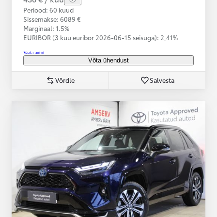
Periood: 60 kuud
Sissemakse: 6089 €
Marginaal: 1.5%
EURIBOR (3 kuu euribor
2026-06-15 seisuga):
2,41%
Vaata autot
Võta ühendust
Võrdle
Salvesta