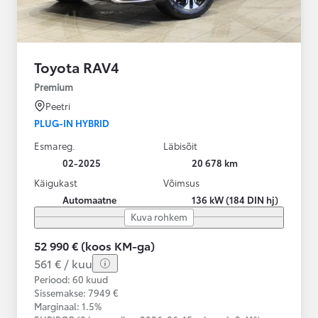
Toyota RAV4
Premium
Peetri
PLUG-IN HYBRID
Esmareg.
Läbisõit
02-2025
20 678 km
Käigukast
Võimsus
Automaatne
136 kW (184 DIN hj)
Kuva rohkem
52 990 € (koos KM-ga)
561 € / kuu
Periood: 60 kuud
Sissemakse: 7949 €
Marginaal: 1.5%