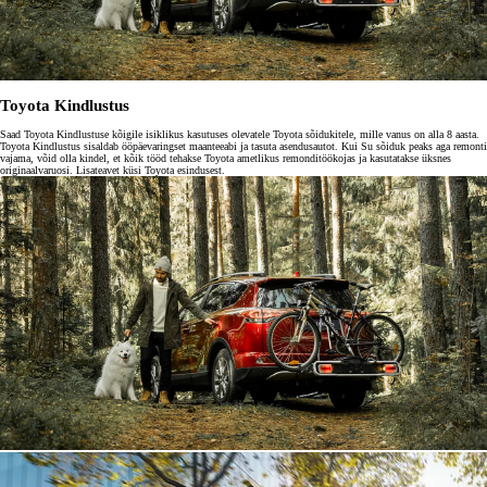
Toyota Kindlustus
Saad Toyota Kindlustuse kõigile isiklikus kasutuses olevatele Toyota sõidukitele, mille vanus on alla 8 aasta.
Toyota Kindlustus sisaldab ööpäevaringset maanteeabi ja tasuta asendusautot. Kui Su sõiduk peaks aga remonti
vajama, võid olla kindel, et kõik tööd tehakse Toyota ametlikus remonditöökojas ja kasutatakse üksnes
originaalvaruosi. Lisateavet küsi Toyota esindusest.