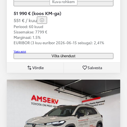
Kuva rohkem
51 990 € (koos KM-ga)
551 € / kuu
Periood: 60 kuud
Sissemakse: 7799 €
Marginaal: 1.5%
EURIBOR (3 kuu euribor
2026-06-15 seisuga):
2,41%
Vaata autot
Võta ühendust
Võrdle
Salvesta