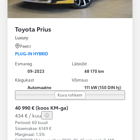
Toyota Prius
Luxury
Peetri
PLUG-IN HYBRID
Esmareg.
Läbisõit
09-2023
48 170 km
Käigukast
Võimsus
Automaatne
111 kW (150 DIN hj)
Kuva rohkem
40 990 € (koos KM-ga)
434 € / kuu
Periood: 60 kuud
Sissemakse: 6149 €
Marginaal: 1.5%
EURIBOR (3 kuu euribor
2026-06-15 seisuga):
2,41%