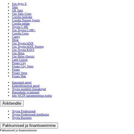
Uus Aygo X
Yaris
GR Yaris
Uus Yaris Cross
Corolla luukpära
Corolla Touring Sports
Corolla sedaan
Toyota C-HR
Uus Toyota C-HR+
Corolla Cross
Camry
Mirai
Uus Toyota bZ4X
Uus Toyota bZ4X Touring
Uus Toyota RAV4
Uus Hilux
Uus Hilux Electric
Land Cruiser
Proace City
Proace City Verso
Proace
Proace Verso
Proace Max
Kasutatud autod
Elektrifitseeritud autod
Toyota mudelite hinnakirjad
Kütusekulu ja heitmed
Info WLTP katsemenetluse kohta
Ärikliendile
Toyota Professional
Toyota Professional kindlustus
Toyota Business
Pakkumised ja finantseerimine
Pakkumised ja finantseerimine