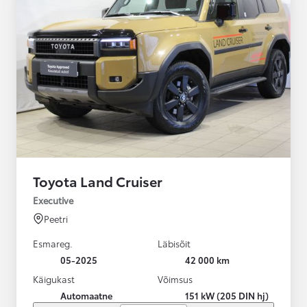
Toyota Land Cruiser
Executive
Peetri
Esmareg.
Läbisõit
05-2025
42 000 km
Käigukast
Võimsus
Automaatne
151 kW (205 DIN hj)