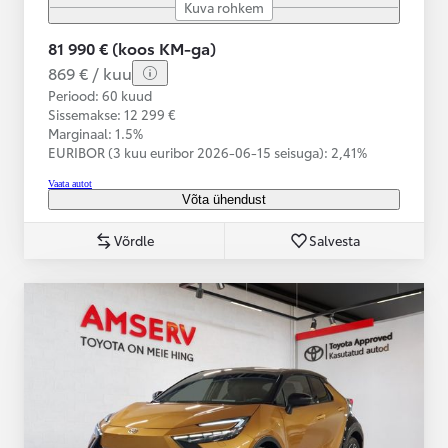
Kuva rohkem
81 990 € (koos KM-ga)
869 € / kuu
Periood: 60 kuud
Sissemakse: 12 299 €
Marginaal: 1.5%
EURIBOR (3 kuu euribor
2026-06-15 seisuga):
2,41%
Vaata autot
Võta ühendust
Võrdle
Salvesta