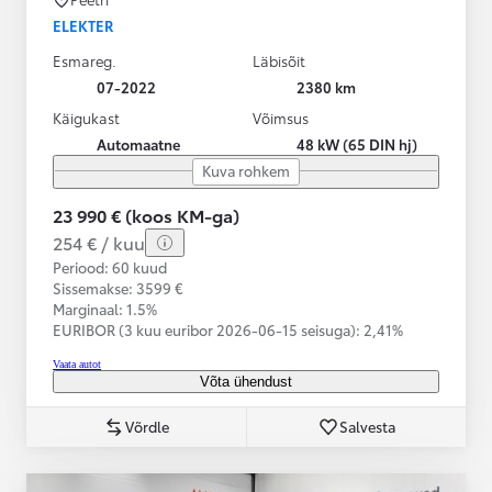
ELEKTER
Esmareg.
Läbisõit
07-2022
2380 km
Käigukast
Võimsus
Automaatne
48 kW (65 DIN hj)
Kuva rohkem
23 990 € (koos KM-ga)
254 € / kuu
Periood: 60 kuud
Sissemakse: 3599 €
Marginaal: 1.5%
EURIBOR (3 kuu euribor
2026-06-15 seisuga):
2,41%
Vaata autot
Võta ühendust
Võrdle
Salvesta