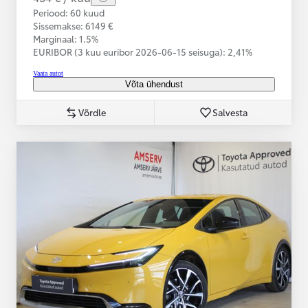
Periood: 60 kuud
Sissemakse: 6149 €
Marginaal: 1.5%
EURIBOR (3 kuu euribor
2026-06-15 seisuga):
2,41%
Vaata autot
Võta ühendust
Võrdle
Salvesta