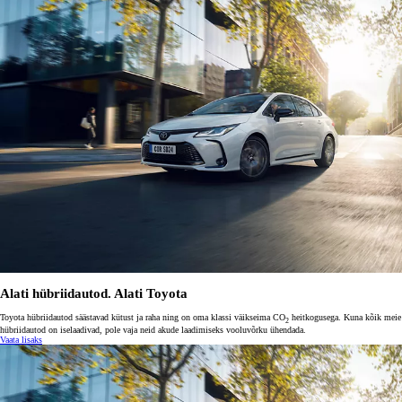
Alati hübriidautod. Alati Toyota
Toyota hübriidautod säästavad kütust ja raha ning on oma klassi väikseima CO
heitkogusega. Kuna kõik meie
2
hübriidautod on iselaadivad, pole vaja neid akude laadimiseks vooluvõrku ühendada.
Vaata lisaks