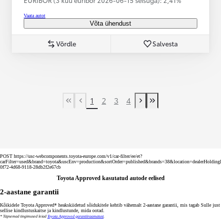
Vaata autot
Võta ühendust
Võrdle
Salvesta
1
2
3
4
First Page
Previous page
Next page
Last Page
POST https://usc-webcomponents.toyota-europe.com/v1/car-filter/ee/et?
carFilter=used&brand=toyota&uscEnv=production&sortOrder=published&brands=38&location=dealerHoldin
0f72-4d68-9118-28db2f2e67cb
Toyota Approved kasutatud autode eelised
2-aastane garantii
Kõikidele Toyota Approved* heakskiidetud sõidukitele kehtib vähemalt 2-aastane garantii, mis tagab Sulle just
sellise kindlustuskaitse ja kindlustunde, mida ootad.
* Täpsemad tingimused leiad
Toyota Approved garantiiraamatust
.