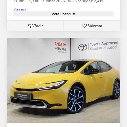
EURIBOR (3 kuu euribor
2026-06-15 seisuga):
2,41%
Vaata autot
Võta ühendust
Võrdle
Salvesta