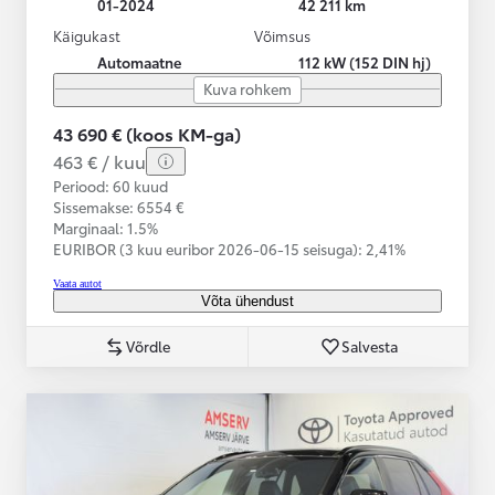
01-2024
42 211 km
Käigukast
Võimsus
Automaatne
112 kW (152 DIN hj)
Kuva rohkem
43 690 € (koos KM-ga)
463 € / kuu
Periood: 60 kuud
Sissemakse: 6554 €
Marginaal: 1.5%
EURIBOR (3 kuu euribor
2026-06-15 seisuga):
2,41%
Vaata autot
Võta ühendust
Võrdle
Salvesta