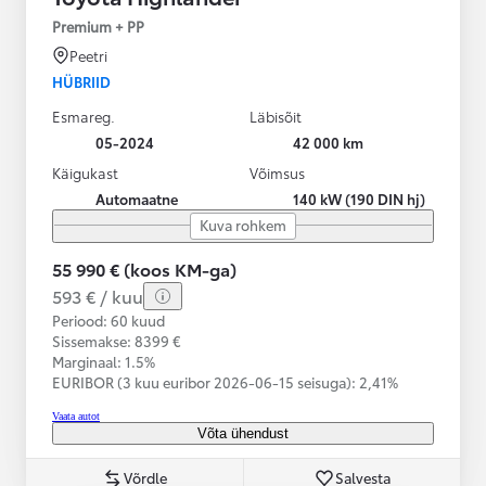
Premium + PP
Peetri
HÜBRIID
Esmareg.
Läbisõit
05-2024
42 000 km
Käigukast
Võimsus
Automaatne
140 kW (190 DIN hj)
Kuva rohkem
55 990 € (koos KM-ga)
593 € / kuu
Periood: 60 kuud
Sissemakse: 8399 €
Marginaal: 1.5%
EURIBOR (3 kuu euribor
2026-06-15 seisuga):
2,41%
Vaata autot
Võta ühendust
Võrdle
Salvesta