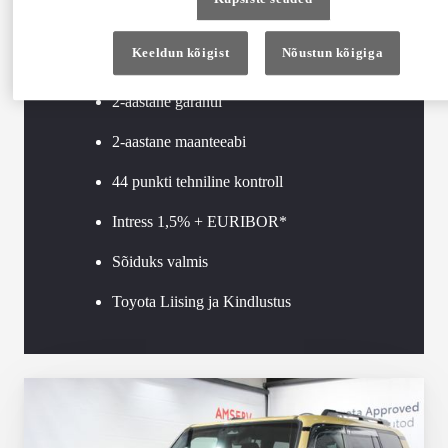
Toyota Approved
Keeldun kõigist
Nõustun kõigiga
2-aastane garantii
2-aastane maanteeabi
44 punkti tehniline kontroll
Intress 1,5% + EURIBOR*
Sõiduks valmis
Toyota Liising ja Kindlustus