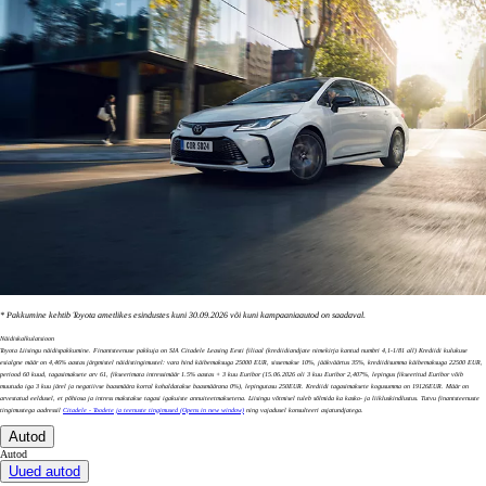
* Pakkumine kehtib Toyota ametlikes esindustes kuni 30.09.2026 või kuni kampaaniaautod on saadaval.
Näidiskalkulatsioon
Toyota Liisingu näidispakkumine. Finantsteenuse pakkuja on SIA Citadele Leasing Eesti filiaal (krediidiandjate nimekirja kantud numbri 4,1-1/81 all) Krediidi kulukuse
esialgne määr on 4,46% aastas järgmistel näidistingimustel: vara hind käibemaksuga 25000 EUR, sissemakse 10%, jääkväärtus 35%, krediidisumma käibemaksuga 22500 EUR,
periood 60 kuud, tagasimaksete arv 61, fikseerimata intressimäär 1.5% aastas + 3 kuu Euribor (15.06.2026 oli 3 kuu Euribor 2,407%, lepingus fikseeritud Euribor võib
muutuda iga 3 kuu järel ja negatiivse baasmäära korral kohaldatakse baasmäärana 0%), lepingutasu 250EUR. Krediidi tagasimaksete kogusumma on 19126EUR. Määr on
arvestatud eeldusel, et põhiosa ja intress makstakse tagasi igakuiste annuiteetmaksetena. Liisingu võtmisel tuleb sõlmida ka kasko- ja liikluskindlustus. Tutvu finantsteenuste
tingimustega aadressil
Citadele - Toodete ja teenuste tingimused
(Opens in new window)
ning vajadusel konsulteeri asjatundjatega.
Autod
Autod
Uued autod