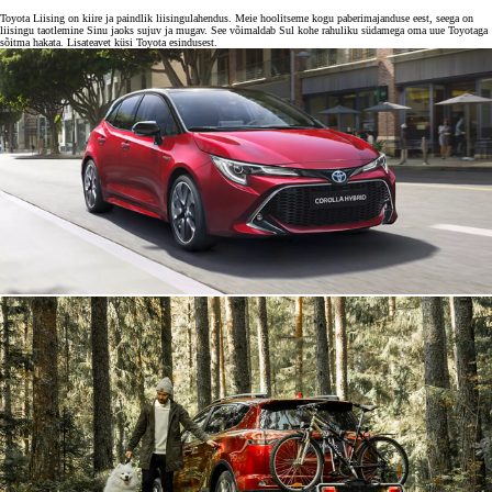
Toyota Liising on kiire ja paindlik liisingulahendus. Meie hoolitseme kogu paberimajanduse eest, seega on
liisingu taotlemine Sinu jaoks sujuv ja mugav. See võimaldab Sul kohe rahuliku südamega oma uue Toyotaga
sõitma hakata. Lisateavet küsi Toyota esindusest.