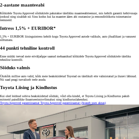
2-aastane maanteeabi
Kõikidele Toyota Approved sõidukitele pakutakse täielikku maanteeabiteenust, mis kehtib garantii kehtivusaja
jooksul ning sisaldab nii Sinu kodus kui ka maantee ääres abi osutamise ja remonditöökotta toimetamise
teenuseid.
Intress 1,5% + EURIBOR*
1,5% + EURIBOR liisinguintress kehtib kogu Toyota Approved autode valikule, auto jõuallikast ja vanusest
sõltumata.
44 punkti tehniline kontroll
Enne müüki teevad meie eriväljaõppe saanud mehaanikud kõikidele Toyota Approved sõidukitele täieliku
tehnilise kontrolli.
Sõiduks valmis
Ükskõik millise auto valid, kõik meie heakskiidetud Toyotad on täielikult ette valmistatud ja iluravi läbinud.
Nii saad peagi turvaliselt teele asuda.
Toyota Liising ja Kindlustus
Kui oled leidnud sobiva heakskiidetud sõiduki, võid olla kindel, et Toyota Liising ja Kindlustus pakub
mitmeid paindlikke finantseerimisvõimalusi ning kindlustuslahendusi.
Toyota Approved garantiiraamat
Toyota Approved garantiiraamat
(Avaneb uues aknas)