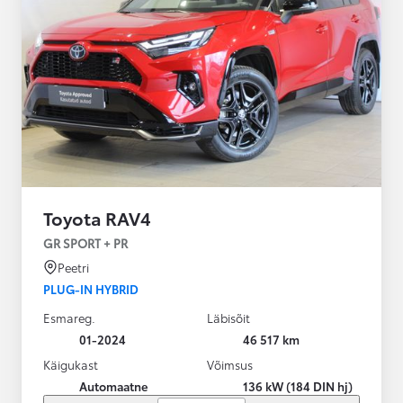
Toyota RAV4
GR SPORT + PR
Peetri
PLUG-IN HYBRID
Esmareg.
Läbisõit
01-2024
46 517 km
Käigukast
Võimsus
Automaatne
136 kW (184 DIN hj)