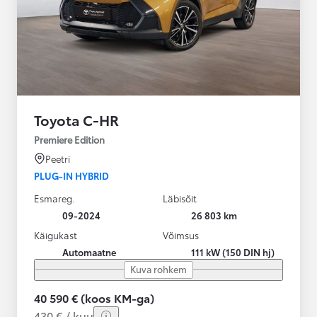
Toyota C-HR
Premiere Edition
Peetri
PLUG-IN HYBRID
Esmareg.
Läbisõit
09-2024
26 803 km
Käigukast
Võimsus
Automaatne
111 kW (150 DIN hj)
Kuva rohkem
40 590 € (koos KM-ga)
430 € / kuu