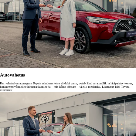
Autovahetus
Kui vahetad oma praeguse Toyota esinduses teise sõiduki vastu, ootab Sind asjatundlik ja läbipaistev teenus,
konkurentsivõimeline hinnapakkumine ja – mis kõige tähtsam – täielik meelerahu. Lisateavet küsi Toyota
esindusest.