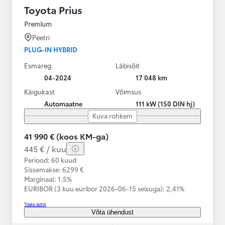
Toyota Prius
Premium
Peetri
PLUG-IN HYBRID
Esmareg.
Läbisõit
04-2024
17 048 km
Käigukast
Võimsus
Automaatne
111 kW (150 DIN hj)
Kuva rohkem
41 990 € (koos KM-ga)
445 € / kuu
Periood: 60 kuud
Sissemakse: 6299 €
Marginaal: 1.5%
EURIBOR (3 kuu euribor
2026-06-15 seisuga):
2,41%
Vaata autot
Võta ühendust