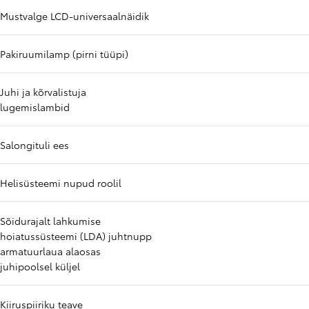
Mustvalge LCD-universaalnäidik
Pakiruumilamp (pirni tüüpi)
Juhi ja kõrvalistuja
lugemislambid
Salongituli ees
Helisüsteemi nupud roolil
Sõidurajalt lahkumise
hoiatussüsteemi (LDA) juhtnupp
armatuurlaua alaosas
juhipoolsel küljel
Kiiruspiiriku teave