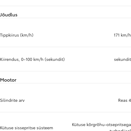
Jõudlus
Tippkiirus (km/h)
171 km/h
Kiirendus, 0–100 km/h (sekundit)
sekundit
Mootor
Silindrite arv
Reas 4
Kütuse kõrgrõhu-otsepritsega
Kütuse sissepritse süsteem
turbodiisel