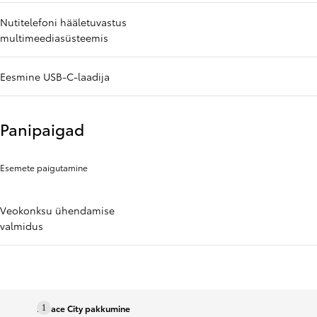
Nutitelefoni hääletuvastus
multimeediasüsteemis
Eesmine USB-C-laadija
Panipaigad
Esemete paigutamine
Veokonksu ühendamise
valmidus
Proace City pakkumine
1