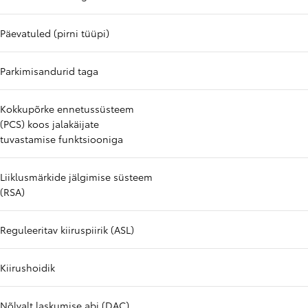
Päevatuled (pirni tüüpi)
Parkimisandurid taga
Kokkupõrke ennetussüsteem
(PCS) koos jalakäijate
tuvastamise funktsiooniga
Liiklusmärkide jälgimise süsteem
(RSA)
Reguleeritav kiiruspiirik (ASL)
Kiirushoidik
Nõlvalt laskumise abi (DAC)