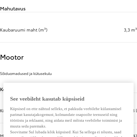
Mahutavus
Kaubaruumi maht (m³)
3,3 m³
Mootor
Sõiduomadused ja kütusekulu
Keskkonnaandmed
See veebileht kasutab küpsiseid
Küpsised on ette nähtud selleks, et pakkuda veebilehe külastamisel
Kütusepaagi maht (l)
53 l
parimat kasutajakogemust, kolmandate osapoolte teenuseid ning
tööriistu ja reklaami, ning aidata meil mõista veebilehe toimimist ja
muuta seda paremaks.
Soovitame Sul lubada kõik küpsised. Kui Sa sellega ei nõustu, saad
Müratase sõidu ajal (dB(A))
68,0 dB(A)