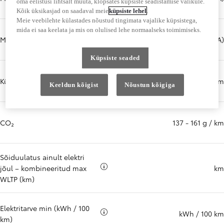
oma eelistusi lihtsalt muuta, klõpsates küpsiste seadistamise valikule.
Kõik üksikasjad on saadaval meie
küpsiste lehel
.
Meie veebilehte külastades nõustud tingimata vajalike küpsistega,
mida ei saa keelata ja mis on olulised lehe normaalseks toimimiseks.
Müratase seistes (dB(A))
74,0 dB(A)
Küpsiste seaded
Kütusekulu
5,2 - 6,1 l / 100 km
Keeldun kõigist
Nõustun kõigiga
CO₂
137 - 161 g / km
Sõiduulatus ainult elektri
Rohkem teavet
jõul – kombineeritud max
km
WLTP (km)
Elektritarve min (kWh / 100
Rohkem teavet
kWh / 100 km
km)