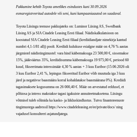
Pakkumine kehtib Toyota ametlikes esindustes kuni 30.09.2026
esmaregistreeritud autodele või seni, kuni kampaaniaautod on saadaval.
Toyota Liisingu teenuse pakkujateks on: Luminor Liising AS, Swedbank
Liising AS ja SIA Citadele Leasing Eesti filiaal. Näidiskalkulatsioon on
koostatud SIA Citadele Leasing Eesti filiaal (krediidiandjate nimekirja kantud
numbri 4,1-1/81 all)) poolt. Krediidi kulukuse esialgne määr on 4,76 % aastas
järgmistel näidistingimustel: vara hind käibemaksuga 23 500,00 €, sissemakse
15%, jääkväärtus 35%, krediidisumma käibemaksuga 19 975,00 €, periood 60
kuud, fikseerimata intressimäär 4,30 % aastas + 3 kuu Euribor (15.06.2026 oli
3 kuu Euribor 2,41 %, lepingus fikseeritud Euribor võib muutuda iga 3 kuu
järel ja negatiivse baasmäära korral kohaldatakse baasmäärana 0%). Krediidi
tagasimaksete kogusumma on 26 000,40 €. Määr on arvestatud eeldusel, et
põhiosa ja intress makstakse tagasi igakuiste annuiteetmaksetena. Liisingu
võtmisel tuleb sõlmida ka kasko- ja liikluskindlustus. Tutvu finantsteenuste
tingimustega aadressil https://www.citadeleleasing.ee/ee/private/docs/ ning
vajadusel konsulteeri asjatundjatega.