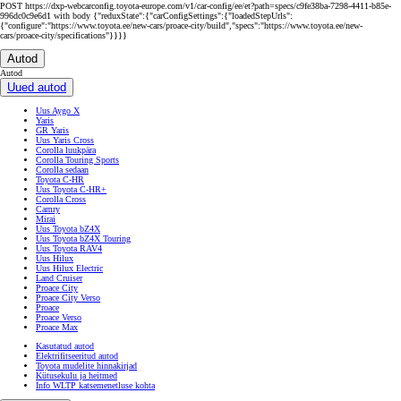
POST https://dxp-webcarconfig.toyota-europe.com/v1/car-config/ee/et?path=specs/c9fe38ba-7298-4411-b85e-
996dc0c9e6d1 with body {"reduxState":{"carConfigSettings":{"loadedStepUrls":
{"configure":"https://www.toyota.ee/new-cars/proace-city/build","specs":"https://www.toyota.ee/new-
cars/proace-city/specifications"}}}}
Autod
Autod
Uued autod
Uus Aygo X
Yaris
GR Yaris
Uus Yaris Cross
Corolla luukpära
Corolla Touring Sports
Corolla sedaan
Toyota C-HR
Uus Toyota C-HR+
Corolla Cross
Camry
Mirai
Uus Toyota bZ4X
Uus Toyota bZ4X Touring
Uus Toyota RAV4
Uus Hilux
Uus Hilux Electric
Land Cruiser
Proace City
Proace City Verso
Proace
Proace Verso
Proace Max
Kasutatud autod
Elektrifitseeritud autod
Toyota mudelite hinnakirjad
Kütusekulu ja heitmed
Info WLTP katsemenetluse kohta