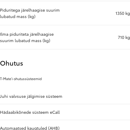
Piduritega järelhaagise suurim
1350 kg
lubatud mass (kg)
Ilma piduriteta järelhaagise
710 kg
suurim lubatud mass (kg)
Ohutus
T-Mate’i ohutussüsteemid
Juhi valvsuse jälgimise süsteem
Hädaabikõnede süsteem eCall
Automaatsed kaugtuled (AHB)