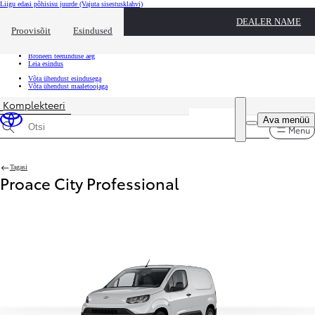
Liigu edasi põhisisu juurde
(Vajuta sisestusklahvi)
Kiirtee
DEALER NAME
Klõpsa kiirtee ülekatte sulgemiseks
Proovisõit
Esindused
Kiirtee
Tule proovisõidule
Broneeri teeninduse aeg
Leia esindus
Võta ühendust esindusega
Võta ühendust maaletoojaga
Komplekteeri
Ava menüü
Menu
Otsinguandmed
Tagasi
Proace City Professional