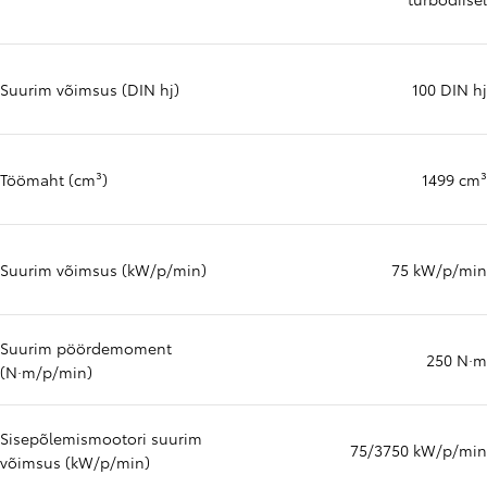
Suurim võimsus (DIN hj)
100 DIN hj
Töömaht (cm³)
1499 cm³
Suurim võimsus (kW/p/min)
75 kW/p/min
Suurim pöördemoment
250 N·m
(N·m/p/min)
Sisepõlemismootori suurim
75/3750 kW/p/min
võimsus (kW/p/min)