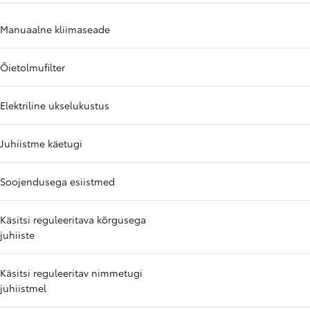
Manuaalne kliimaseade
Õietolmufilter
Elektriline ukselukustus
Juhiistme käetugi
Soojendusega esiistmed
Käsitsi reguleeritava kõrgusega
juhiiste
Käsitsi reguleeritav nimmetugi
juhiistmel