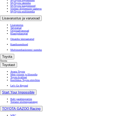
MyToyota digiteenused
MyToyota rakendus
MyToyota kaugteenused
Sõiduki digiteenuste saadavus
MyToyota multimeedia
Lisavarustus ja varuosad
Lisavarustus
Talverattad
Originaalvaruosad
Klaasipuhastajad
Omaniku käsiraamatud
Kaardiuuendused
Multimeediasüsteemi uuendus
Toyota
Toyota
Toyotast
Avasta Toyota
Meie visioon ja filosoofia
Toyota kvaliteet
Kestlikkus Toyota ettevõttes
Let's Go Beyond
Start Your Impossible
Balti paralümpiatiim
Toetame eriolümpiamänge
TOYOTA GAZOO Racing
WRC