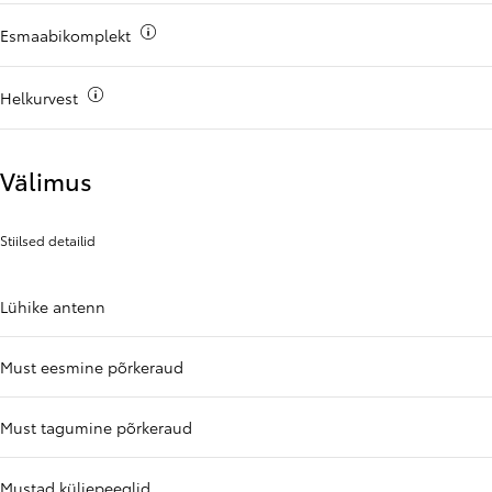
Rohkem teavet
Esmaabikomplekt
Rohkem teavet
Helkurvest
Välimus
Stiilsed detailid
Lühike antenn
Must eesmine põrkeraud
Must tagumine põrkeraud
Mustad küljepeeglid