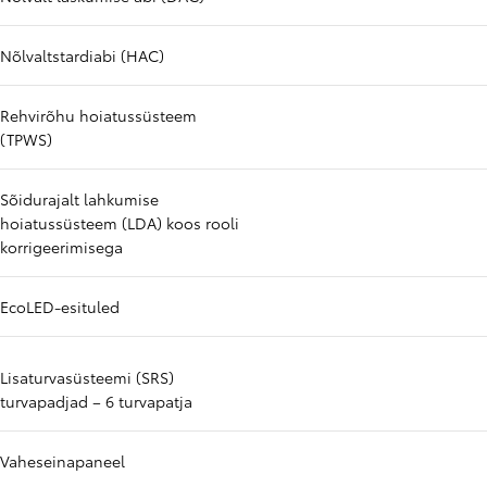
Nõlvaltstardiabi (HAC)
Rehvirõhu hoiatussüsteem
(TPWS)
Sõidurajalt lahkumise
hoiatussüsteem (LDA) koos rooli
korrigeerimisega
EcoLED-esituled
Lisaturvasüsteemi (SRS)
turvapadjad – 6 turvapatja
Vaheseinapaneel