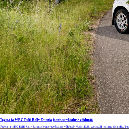
Alates
Kuumakse alates 258 € / kuu
Toyota bZ4X
ELEKTER
Toyota ja WRC Delfi Rally Estonia joonistusvõistluse võidutöö
Toyota ja WRC Delfi Rally Estonia joonistusvõistluse võidutöö jõudis 2026. aasta ralli nullauto disainile. Tutv