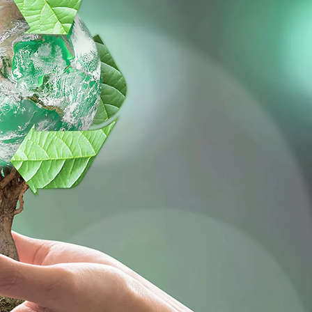
Tutvu laoautode valikuga
Suur valik ja kiire tarne
Vaata mudelite hinnakirju
Leia esindus