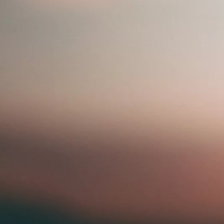
Alates 24 900 €
Corolla sedaan
HÜBRIID
Alates