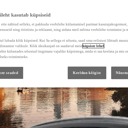
ileht kasutab küpsiseid
 ette nähtud selleks, et pakkuda veebilehe külastamisel parimat kasutajakogemust
enuseid ning tööriistu ja reklaami, ning aidata meil mõista veebilehe toimimist ja
l lubada kõik küpsised. Kui Sa sellega ei nõustu, saad oma eelistusi lihtsalt muuta
adistamise valikule. Kõik üksikasjad on saadaval meie
küpsiste lehel
.
hte külastades nõustud tingimata vajalike küpsistega, mida ei saa keelata ja mis o
lseks toimimiseks.
ste seaded
Keeldun kõigist
Nõustu