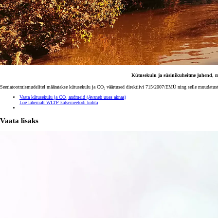
Kütusekulu ja süsinikuheitme juhend, mis
Seeriatootmismudelitel määratakse kütusekulu ja CO₂ väärtused direktiivi 715/2007/EMÜ ning selle muudatuste
Vaata kütusekulu ja CO₂ andmeid
(Avaneb uues aknas)
Loe lähemalt WLTP katsemeetodi kohta
Vaata lisaks