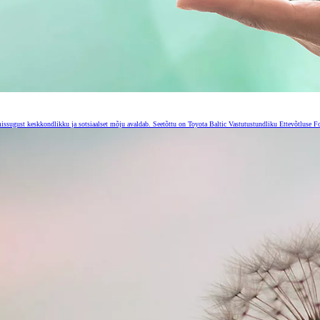
, missugust keskkondlikku ja sotsiaalset mõju avaldab. Seetõttu on Toyota Baltic Vastutustundliku Ettevõtluse 