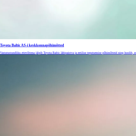
Toyota Baltic AS-i keskkonnapõhimõtted
Vastutustundliku ettevõttena jälgib Toyota Baltic läbipaistva ja eetilise tegutsemise põhimõtteid ning hoolib