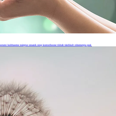
Foorumi kuldtaseme märgise omanik ning kontorihoone töötab täielikult roheenergia peal.