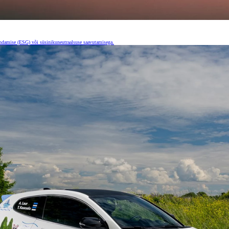
ndamise (ESG) või süsinikuneutraalsuse saavutamisega.