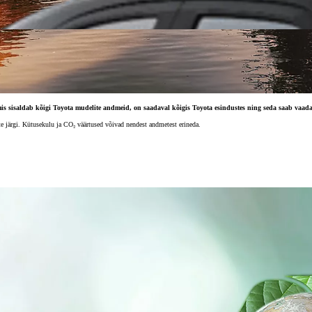
 sisaldab kõigi Toyota mudelite andmeid, on saadaval kõigis Toyota esindustes ning seda saab vaadata
 järgi. Kütusekulu ja CO₂ väärtused võivad nendest andmetest erineda.