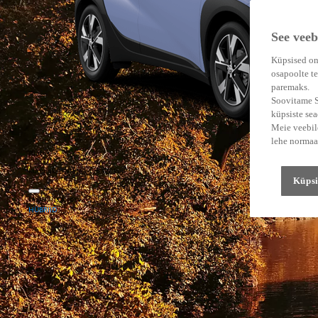
See veeb
Küpsised on
osapoolte te
paremaks.
Soovitame Su
küpsiste se
Meie veebile
lehe normaa
Alates
Kuumakse alates 196 € / kuu
Küpsi
Uus Yaris Cross
HÜBRIID