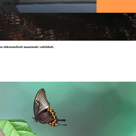
 elektrooniliselt maanteeabi veebilehelt.