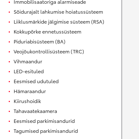
Immobilisaatoriga alarmiseade
Sõidurajalt lahkumise hoiatussüsteem
Liiklusmärkide jälgimise süsteem (RSA)
Kokkupõrke ennetussüsteem
Piduriabisüsteem (BA)
Veojõukontrollisüsteem (TRC)
Vihmaandur
LED-esituled
Eesmised udutuled
Hämaraandur
Kiirushoidik
Tahavaatekaamera
Eesmised parkimisandurid
Tagumised parkimisandurid