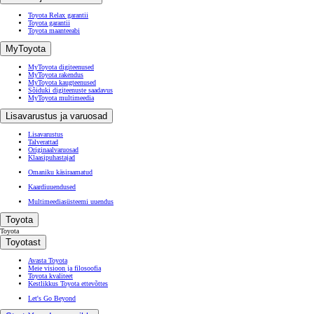
Toyota Relax garantii
Toyota garantii
Toyota maanteeabi
MyToyota
MyToyota digiteenused
MyToyota rakendus
MyToyota kaugteenused
Sõiduki digiteenuste saadavus
MyToyota multimeedia
Lisavarustus ja varuosad
Lisavarustus
Talverattad
Originaalvaruosad
Klaasipuhastajad
Omaniku käsiraamatud
Kaardiuuendused
Multimeediasüsteemi uuendus
Toyota
Toyota
Toyotast
Avasta Toyota
Meie visioon ja filosoofia
Toyota kvaliteet
Kestlikkus Toyota ettevõttes
Let's Go Beyond