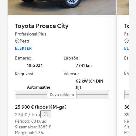
Toyota Proace City
Toy
Professional Plus
Famil
Peetri
Pee
ELEKTER
ELEK
Esmareg.
Läbisõit
Esmar
10-2024
7741 km
Käigukast
Võimsus
Käigu
62 kW (84 DIN
Automaatne
hj)
Kuva rohkem
25 900 € (koos KM-ga)
36 9
274 € / kuu
392 €
Periood: 60 kuud
Perioo
Sissemakse: 3885 €
Sisse
Marginaal: 1.5%
Margin