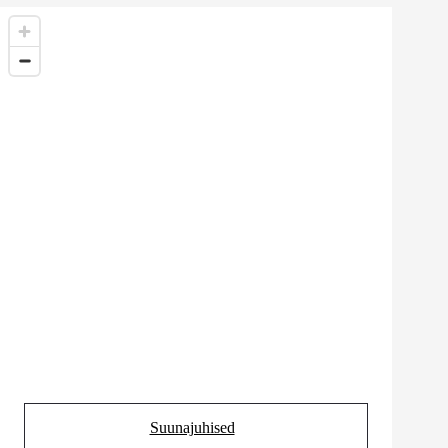
Suunajuhised
(Opens in new tab)