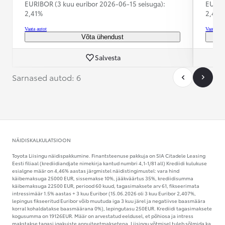
EURIBOR (3 kuu euribor
2026-06-15 seisuga):
EURIB
2,41%
2,41%
Vaata autot
Vaata aut
Võta ühendust
Salvesta
Sarnased autod: 6
NÄIDISKALKULATSIOON
Toyota Liisingu näidispakkumine. Finantsteenuse pakkuja on SIA Citadele Leasing
Eesti filiaal (krediidiandjate nimekirja kantud numbri 4,1-1/81 all) Krediidi kulukuse
esialgne määr on 4,46% aastas järgmistel näidistingimustel: vara hind
käibemaksuga 25000 EUR, sissemakse 10%, jääkväärtus 35%, krediidisumma
käibemaksuga 22500 EUR, periood 60 kuud, tagasimaksete arv 61, fikseerimata
intressimäär 1.5% aastas + 3 kuu Euribor (15.06.2026 oli 3 kuu Euribor 2,407%,
lepingus fikseeritud Euribor võib muutuda iga 3 kuu järel ja negatiivse baasmäära
korral kohaldatakse baasmäärana 0%), lepingutasu 250EUR. Krediidi tagasimaksete
kogusumma on 19126EUR. Määr on arvestatud eeldusel, et põhiosa ja intress
makstakse tagasi igakuiste annuiteetmaksetena. Liisingu võtmisel tuleb sõlmida ka