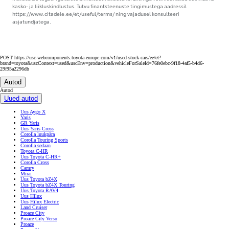
kasko- ja liikluskindlustus. Tutvu finantsteenuste tingimustega aadressil
https://www.citadele.ee/et/useful/terms/ ning vajadusel konsulteeri
asjatundjatega.
POST https://usc-webcomponents.toyota-europe.com/v1/used-stock-cars/ee/et?
brand=toyota&uscContext=used&uscEnv=production&vehicleForSaleId=76fe0ebc-9f18-4af5-b4d6-
29f95a2296db
Autod
Autod
Uued autod
Uus Aygo X
Yaris
GR Yaris
Uus Yaris Cross
Corolla luukpära
Corolla Touring Sports
Corolla sedaan
Toyota C-HR
Uus Toyota C-HR+
Corolla Cross
Camry
Mirai
Uus Toyota bZ4X
Uus Toyota bZ4X Touring
Uus Toyota RAV4
Uus Hilux
Uus Hilux Electric
Land Cruiser
Proace City
Proace City Verso
Proace