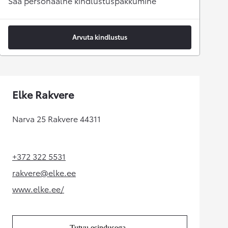
Saa personaalne kindlustuspakkumine
Arvuta kindlustus
Elke Rakvere
Narva 25 Rakvere 44311
+372 322 5531
(Opens in new tab)
rakvere@elke.ee
(Opens in new tab)
www.elke.ee/
(Opens in new tab)
Tutvu esindusega