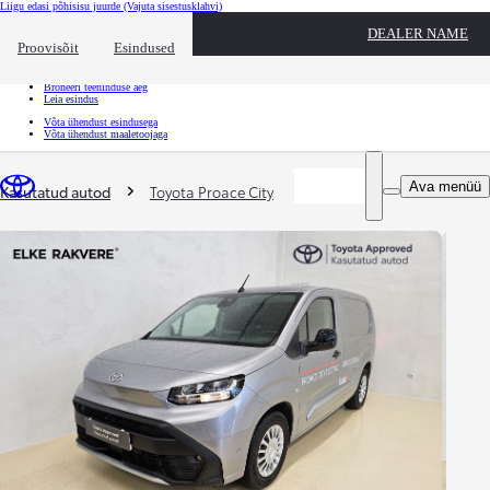
Liigu edasi põhisisu juurde
(Vajuta sisestusklahvi)
Kiirtee
DEALER NAME
Klõpsa kiirtee ülekatte sulgemiseks
Proovisõit
Esindused
Kiirtee
Tule proovisõidule
Broneeri teeninduse aeg
Leia esindus
Võta ühendust esindusega
Võta ühendust maaletoojaga
Sina oled siin
:
Ava menüü
Kasutatud autod
Toyota Proace City