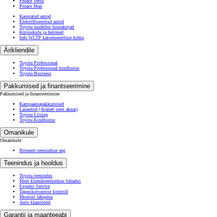
Proace Verso
Proace Max
Kasutatud autod
Elektrifitseeritud autod
Toyota mudelite hinnakirjad
Kütusekulu ja heitmed
Info WLTP katsemenetluse kohta
Ärikliendile
Toyota Professional
Toyota Professional kindlustus
Toyota Business
Pakkumised ja finantseerimine
Pakkumised ja finantseerimine
Kampaaniapakkumised
Laoautod
(Avaneb uues aknas)
Toyota Liising
Toyota Kindlustus
Omanikule
Omanikule
Broneeri teeninduse aeg
Teenindus ja hooldus
Toyota teenindus
Meie klienditeeninduse lubadus
Express Service
Tagasikutsumise kontroll
Mootori läbipesu
Auto klaasitööd
Garantii ja maanteeabi