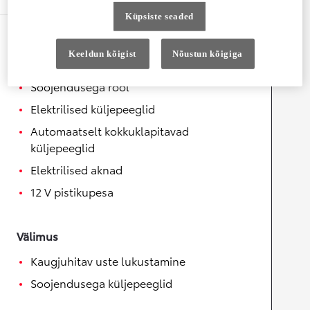
Küpsiste seaded
Mugavus
Keeldun kõigist
Nõustun kõigiga
Helisüsteemi juhtnupud roolil
Soojendusega rool
Elektrilised küljepeeglid
Automaatselt kokkuklapitavad
küljepeeglid
Elektrilised aknad
12 V pistikupesa
Välimus
Kaugjuhitav uste lukustamine
Soojendusega küljepeeglid