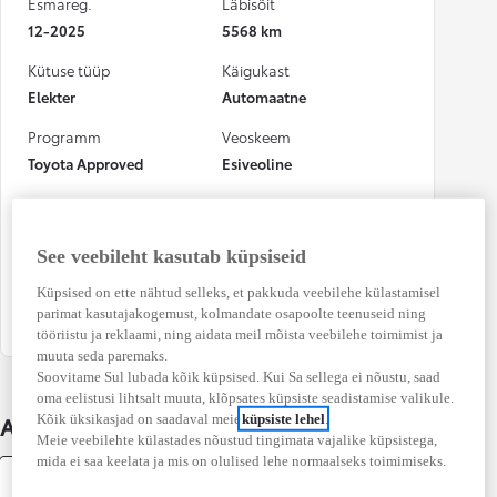
Esmareg.
Läbisõit
12-2025
5568 km
Kütuse tüüp
Käigukast
Elekter
Automaatne
Programm
Veoskeem
Toyota Approved
Esiveoline
Võimsus
Värv
62 kW (84 DIN hj)
Gray metallik
See veebileht kasutab küpsiseid
Numbrimärk
Osalenud
kindlustusjuhtumis
Küpsised on ette nähtud selleks, et pakkuda veebilehe külastamisel
273DLC
parimat kasutajakogemust, kolmandate osapoolte teenuseid ning
Ei
tööriistu ja reklaami, ning aidata meil mõista veebilehe toimimist ja
muuta seda paremaks.
Soovitame Sul lubada kõik küpsised. Kui Sa sellega ei nõustu, saad
oma eelistusi lihtsalt muuta, klõpsates küpsiste seadistamise valikule.
Kõik üksikasjad on saadaval meie
küpsiste lehel
.
Auto üksikasjad
Meie veebilehte külastades nõustud tingimata vajalike küpsistega,
mida ei saa keelata ja mis on olulised lehe normaalseks toimimiseks.
Varustus