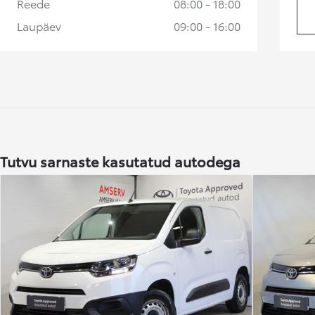
Reede
08:00 - 18:00
Alates
Laupäev
09:00 - 16:00
Kuumakse alates 258 € / kuu
Toyota bZ4X
ELEKTER
Tutvu sarnaste kasutatud autodega