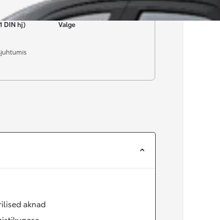
Värv
1 DIN hj)
Valge
sjuhtumis
rilised aknad
pistikupesa