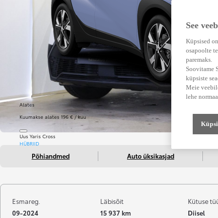
See veeb
Küpsised on
osapoolte te
paremaks.
Soovitame Su
küpsiste se
Meie veebile
lehe normaa
Alates
Kuumakse alates 196 € / kuu
Küpsi
Uus Yaris Cross
HÜBRIID
Põhiandmed
Auto üksikasjad
Esmareg.
Läbisõit
Kütuse tü
09-2024
15 937 km
Diisel