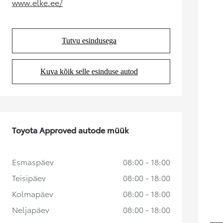
www.elke.ee/
(Opens in new tab)
Kuumakse alates 192 € / kuu
Corolla Cross
HÜBRIID
Tutvu esindusega
(Opens in new tab)
Kuva kõik selle esinduse autod
(Opens in new tab)
Toyota Approved autode müük
Esmaspäev
08:00 - 18:00
Teisipäev
08:00 - 18:00
Kolmapäev
08:00 - 18:00
Neljapäev
08:00 - 18:00