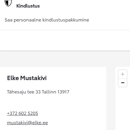
Alates 24 900 €
Kindlustus
Corolla sedaan
HÜBRIID
Saa personaalne kindlustuspakkumine
Elke Mustakivi
Tähesaju tee 33 Tallinn 13917
+372 602 5205
(Opens in new tab)
mustakivi@elke.ee
(Opens in new tab)
Alates