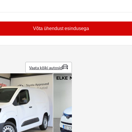
Võta ühendust esindusega
Vaata kõiki autosid