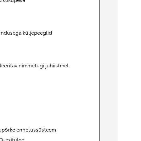
endusega küljepeeglid
eeritav nimmetugi juhiistmel
upõrke ennetussüsteem
D-esituled