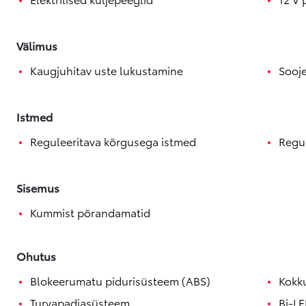
Välimus
Kaugjuhitav uste lukustamine
Sooj
Istmed
Reguleeritava kõrgusega istmed
Regul
Sisemus
Kummist põrandamatid
Ohutus
Blokeerumatu pidurisüsteem (ABS)
Kokk
Turvapadjasüsteem
Bi-LE