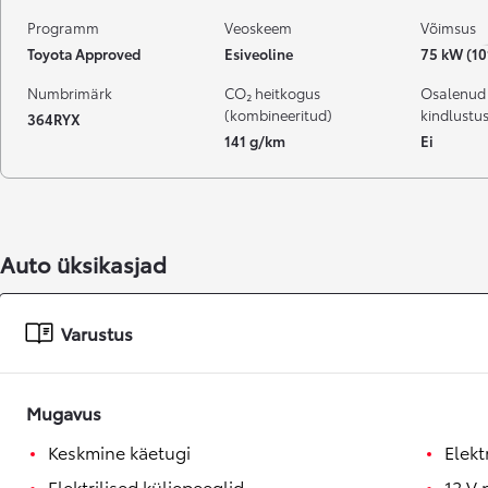
Programm
Veoskeem
Võimsus
Toyota Approved
Esiveoline
75 kW (10
Numbrimärk
CO₂ heitkogus
Osalenud
(kombineeritud)
kindlustu
364RYX
141 g/km
Ei
Auto üksikasjad
Varustus
Mugavus
Keskmine käetugi
Elekt
Elektrilised küljepeeglid
12 V 