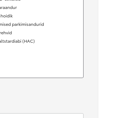
raandur
shoidik
mised parkimisandurid
rehvid
ltstardiabi (HAC)