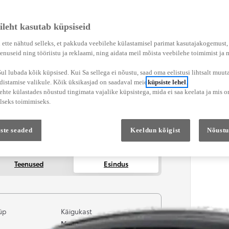
ileht kasutab küpsiseid
 ette nähtud selleks, et pakkuda veebilehe külastamisel parimat kasutajakogemust
enuseid ning tööriistu ja reklaami, ning aidata meil mõista veebilehe toimimist ja
l lubada kõik küpsised. Kui Sa sellega ei nõustu, saad oma eelistusi lihtsalt muuta
adistamise valikule. Kõik üksikasjad on saadaval meie
küpsiste lehel
.
hte külastades nõustud tingimata vajalike küpsistega, mida ei saa keelata ja mis o
lseks toimimiseks.
ste seaded
Keeldun kõigist
Nõustu
Teenused
Esindus
üp
Käigukast
Manuaalne