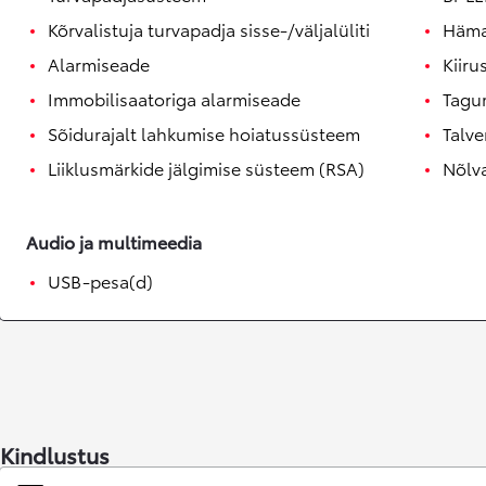
Kõrvalistuja turvapadja sisse-/väljalüliti
Häma
Alarmiseade
Kiiru
Immobilisaatoriga alarmiseade
Tagu
Sõidurajalt lahkumise hoiatussüsteem
Talve
Liiklusmärkide jälgimise süsteem (RSA)
Nõlva
Audio ja multimeedia
USB-pesa(d)
Kindlustus