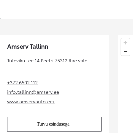
Kuumakse alates 192 € / kuu
Corolla Cross
HÜBRIID
Amserv Tallinn
Tuleviku tee 14 Peetri 75312 Rae vald
+372 6502 112
(Opens in new tab)
info.tallinn@amserv.ee
(Opens in new tab)
www.amservauto.ee/
(Opens in new tab)
Tutvu esindusega
(Opens in new tab)