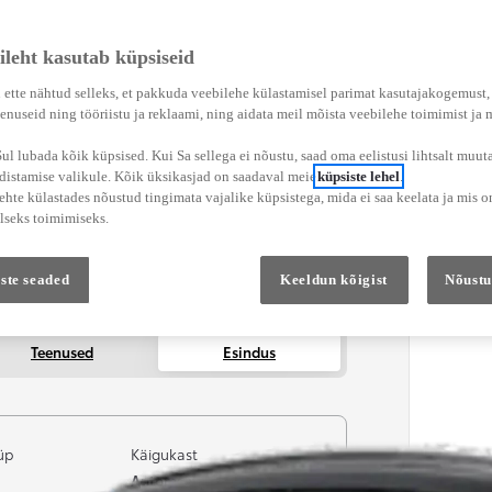
ileht kasutab küpsiseid
 ette nähtud selleks, et pakkuda veebilehe külastamisel parimat kasutajakogemust
enuseid ning tööriistu ja reklaami, ning aidata meil mõista veebilehe toimimist ja
l lubada kõik küpsised. Kui Sa sellega ei nõustu, saad oma eelistusi lihtsalt muuta
adistamise valikule. Kõik üksikasjad on saadaval meie
küpsiste lehel
.
hte külastades nõustud tingimata vajalike küpsistega, mida ei saa keelata ja mis o
lseks toimimiseks.
ste seaded
Keeldun kõigist
Nõustu
Teenused
Esindus
üp
Käigukast
Automaatne