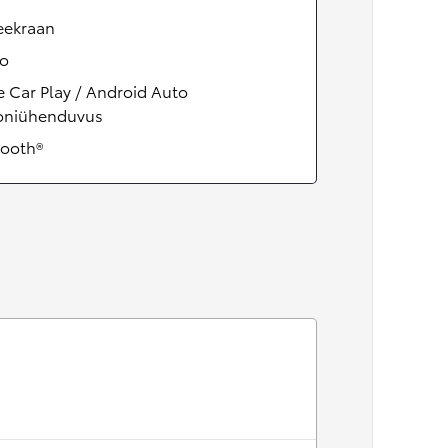
eekraan
eo
 Car Play / Android Auto
foniühenduvus
tooth®