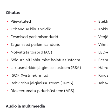
Ohutus
Päevatuled
Elekt
Kohanduv kiirushoidik
Kokk
Eesmised parkimisandurid
Veoj
Tagumised parkimisandurid
Vihm
Nõlvaltstardiabi (HAC)
LED-
Sõidurajalt lahkumise hoiatussüsteem
Eesm
Liiklusmärkide jälgimise süsteem (RSA)
Häma
ISOFIX-istmekinnitid
Kiiru
Rehvirõhu jälgimissüsteem (TPMS)
Taha
Blokeerumatu pidurisüsteem (ABS)
Audio ja multimeedia