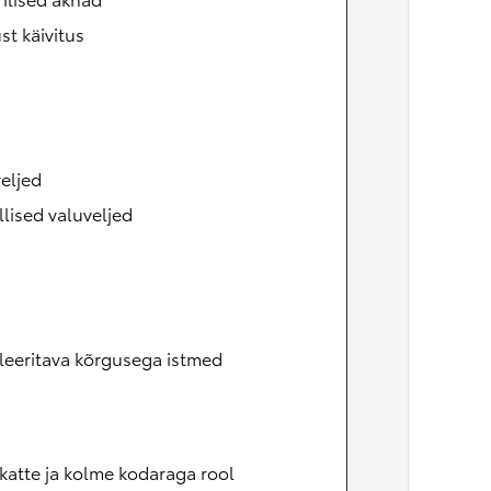
t käivitus
eljed
llised valuveljed
leeritava kõrgusega istmed
atte ja kolme kodaraga rool