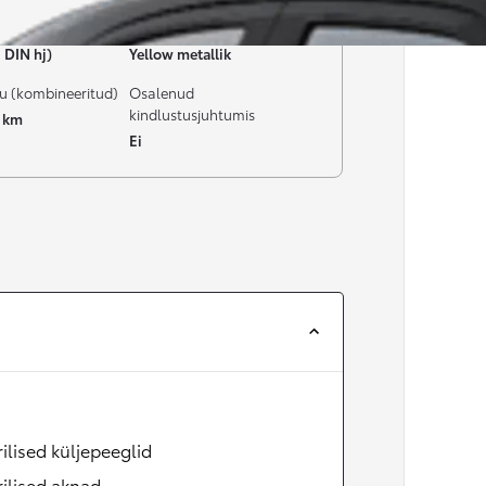
Värv
 DIN hj)
Yellow metallik
u (kombineeritud)
Osalenud
kindlustusjuhtumis
0 km
Ei
rilised küljepeeglid
rilised aknad