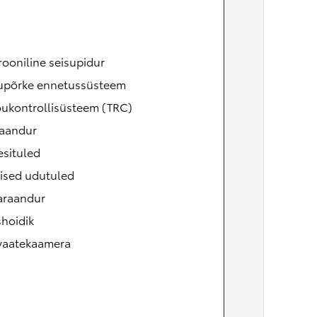
rooniline seisupidur
upõrke ennetussüsteem
õukontrollisüsteem (TRC)
aandur
esituled
ised udutuled
raandur
shoidik
vaatekaamera