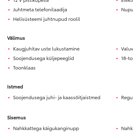
Juhtmeta telefonilaadija
Nupus
Helisüsteemi juhtnupud roolil
Välimus
Kaugjuhitav uste lukustamine
Valuv
Soojendusega küljepeeglid
18-to
Toonklaas
Istmed
Soojendusega juhi- ja kaassõitjaistmed
Regu
Sisemus
Nahkkattega käigukanginupp
Nahkk