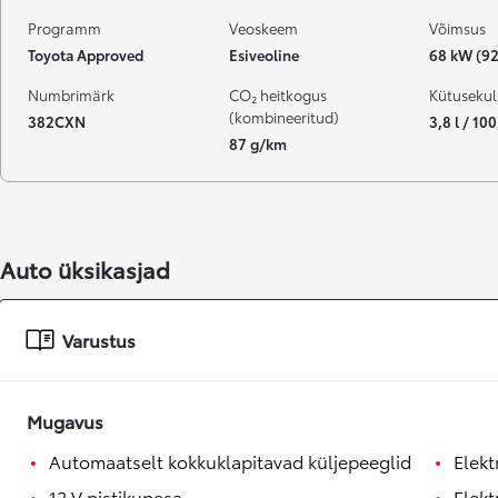
Programm
Veoskeem
Võimsus
Toyota Approved
Esiveoline
68 kW (92
Numbrimärk
CO₂ heitkogus
Kütusekul
(kombineeritud)
382CXN
3,8 l / 10
87 g/km
Auto üksikasjad
Varustus
Mugavus
Automaatselt kokkuklapitavad küljepeeglid
Elekt
12 V pistikupesa
Elekt