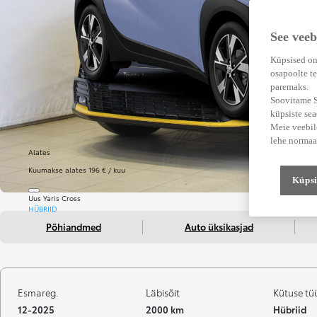
See veeb
Küpsised on
osapoolte te
paremaks.
Soovitame Su
küpsiste se
Meie veebile
lehe normaa
Alates
Kuumakse alates 196 € / kuu
Küpsi
Uus Yaris Cross
HÜBRIID
Põhiandmed
Auto üksikasjad
Esmareg.
Läbisõit
Kütuse tü
12-2025
2000 km
Hübriid