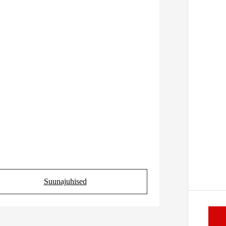
Suunajuhised
(Opens in new tab)