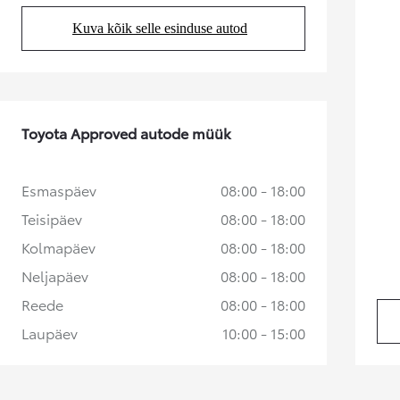
Kuva kõik selle esinduse autod
Alates
(Opens in new tab)
Kuumakse alates 258 € / kuu
Toyota bZ4X
ELEKTER
Toyota Approved autode müük
Esmaspäev
08:00 - 18:00
Teisipäev
08:00 - 18:00
Kolmapäev
08:00 - 18:00
Neljapäev
08:00 - 18:00
Reede
08:00 - 18:00
Laupäev
10:00 - 15:00