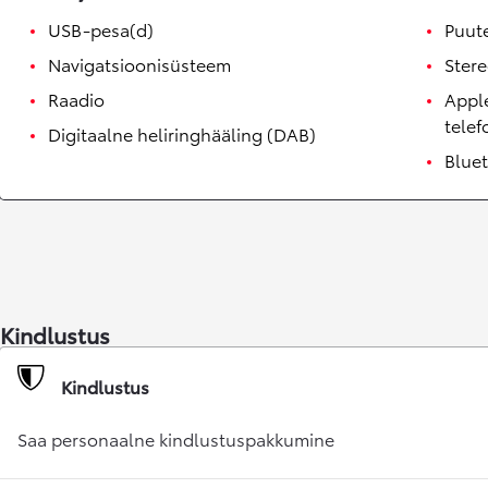
Alates 24 900 €
USB-pesa(d)
Puut
Corolla sedaan
HÜBRIID
Navigatsioonisüsteem
Ster
Raadio
Apple
tele
Digitaalne heliringhääling (DAB)
Blue
Kindlustus
Kindlustus
Saa personaalne kindlustuspakkumine
Alates