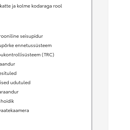
atte ja kolme kodaraga rool
rooniline seisupidur
upõrke ennetussüsteem
õukontrollisüsteem (TRC)
aandur
esituled
ised udutuled
raandur
shoidik
vaatekaamera