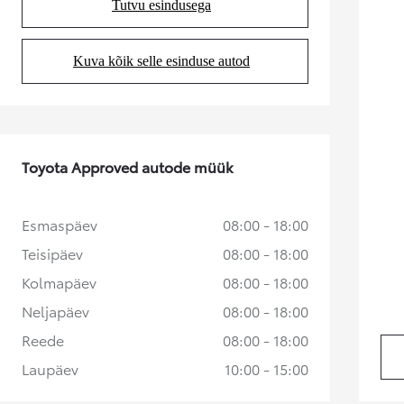
Tutvu esindusega
(Opens in new tab)
Alates
Kuumakse alates 258 € / kuu
Kuva kõik selle esinduse autod
(Opens in new tab)
Toyota bZ4X
ELEKTER
Toyota Approved autode müük
Esmaspäev
08:00 - 18:00
Teisipäev
08:00 - 18:00
Kolmapäev
08:00 - 18:00
Neljapäev
08:00 - 18:00
Reede
08:00 - 18:00
Laupäev
10:00 - 15:00