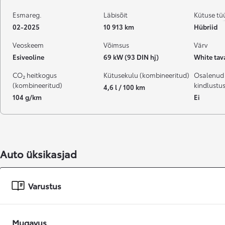
Esmareg.
Läbisõit
Kütuse tü
02-2025
10 913 km
Hübriid
Veoskeem
Võimsus
Värv
Esiveoline
69 kW (93 DIN hj)
White tav
CO₂ heitkogus
Kütusekulu (kombineeritud)
Osalenud
(kombineeritud)
kindlustu
4,6 l / 100 km
104 g/km
Ei
Auto üksikasjad
Varustus
Mugavus