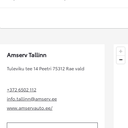
Kuumakse alates 192 € / kuu
Corolla Cross
HÜBRIID
Amserv Tallinn
Tuleviku tee 14 Peetri 75312 Rae vald
+372 6502 112
(Opens in new tab)
info.tallinn@amserv.ee
(Opens in new tab)
www.amservauto.ee/
(Opens in new tab)