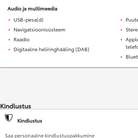
Alates 24 900 €
Audio ja multimeedia
Corolla sedaan
HÜBRIID
USB-pesa(d)
Puut
Navigatsioonisüsteem
Ster
Raadio
Apple
tele
Digitaalne heliringhääling (DAB)
Blue
Kindlustus
Kindlustus
Saa personaalne kindlustuspakkumine
Alates