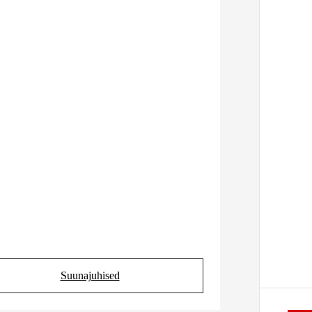
Suunajuhised
(Opens in new tab)