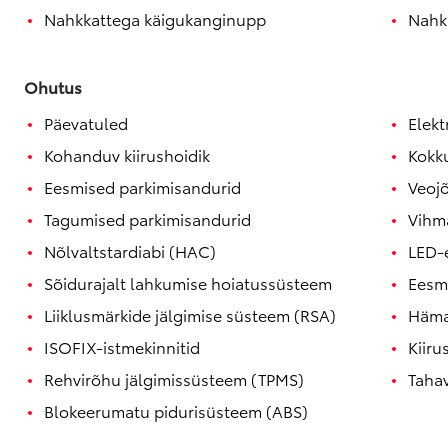
Nahkkattega käigukanginupp
Nahkk
Ohutus
Päevatuled
Elekt
Kohanduv kiirushoidik
Kokk
Eesmised parkimisandurid
Veoj
Tagumised parkimisandurid
Vihm
Nõlvaltstardiabi (HAC)
LED-
Sõidurajalt lahkumise hoiatussüsteem
Eesm
Liiklusmärkide jälgimise süsteem (RSA)
Häma
ISOFIX-istmekinnitid
Kiiru
Rehvirõhu jälgimissüsteem (TPMS)
Taha
Blokeerumatu pidurisüsteem (ABS)