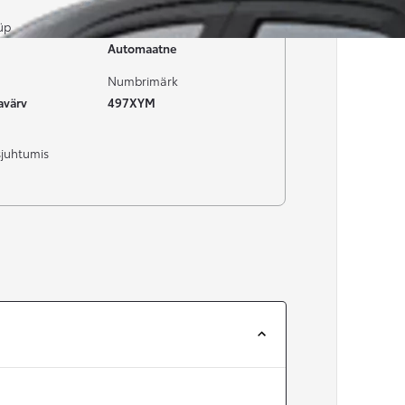
üp
Käigukast
Automaatne
Numbrimärk
avärv
497XYM
sjuhtumis