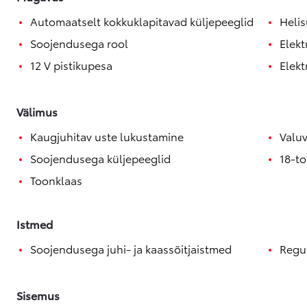
Automaatselt kokkuklapitavad küljepeeglid
Helis
Soojendusega rool
Elekt
12 V pistikupesa
Elekt
Välimus
Kaugjuhitav uste lukustamine
Valuv
Soojendusega küljepeeglid
18-to
Toonklaas
Istmed
Soojendusega juhi- ja kaassõitjaistmed
Regu
Sisemus