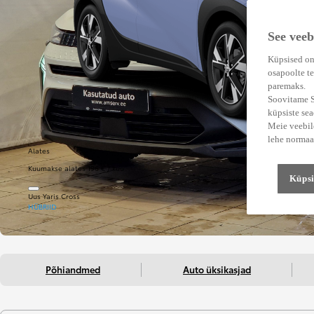
See veeb
Küpsised on
osapoolte te
paremaks.
Soovitame Su
küpsiste se
Meie veebile
lehe normaa
Alates
Kuumakse alates 196 € / kuu
Küpsi
Uus Yaris Cross
HÜBRIID
Põhiandmed
Auto üksikasjad