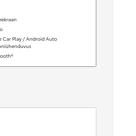
eekraan
eo
 Car Play / Android Auto
foniühenduvus
tooth®