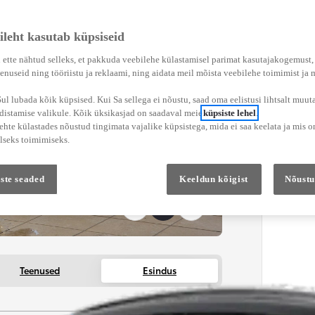
ileht kasutab küpsiseid
 ette nähtud selleks, et pakkuda veebilehe külastamisel parimat kasutajakogemust
enuseid ning tööriistu ja reklaami, ning aidata meil mõista veebilehe toimimist ja
l lubada kõik küpsised. Kui Sa sellega ei nõustu, saad oma eelistusi lihtsalt muuta
adistamise valikule. Kõik üksikasjad on saadaval meie
küpsiste lehel
.
hte külastades nõustud tingimata vajalike küpsistega, mida ei saa keelata ja mis o
lseks toimimiseks.
ste seaded
Keeldun kõigist
Nõustu
Teenused
Esindus