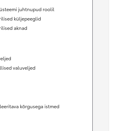
üsteemi juhtnupud roolil
rilised küljepeeglid
rilised aknad
eljed
llised valuveljed
leeritava kõrgusega istmed