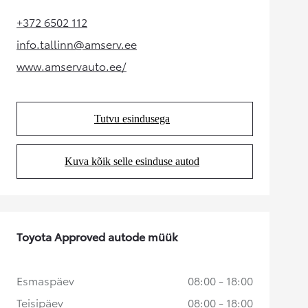
+372 6502 112
(Opens in new tab)
info.tallinn@amserv.ee
(Opens in new tab)
www.amservauto.ee/
(Opens in new tab)
Tutvu esindusega
(Opens in new tab)
Kuva kõik selle esinduse autod
(Opens in new tab)
Toyota Approved autode müük
Esmaspäev
08:00 - 18:00
Teisipäev
08:00 - 18:00