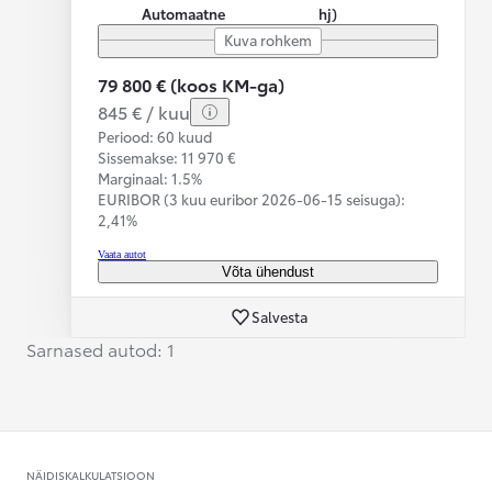
Automaatne
hj)
Kuva rohkem
79 800 € (koos KM-ga)
845 € / kuu
Periood: 60 kuud
Sissemakse: 11 970 €
Marginaal: 1.5%
EURIBOR (3 kuu euribor
2026-06-15 seisuga):
2,41%
Vaata autot
Võta ühendust
Salvesta
Sarnased autod: 1
NÄIDISKALKULATSIOON