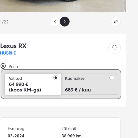
1/22
Lexus RX
Salvesta
HÜBRIID
Peetri
Kuumakse
Valitud
Kuumakse
64 990 €
(koos KM-ga)
689 € / kuu
Esmareg.
Läbisõit
03-2024
38 969 km