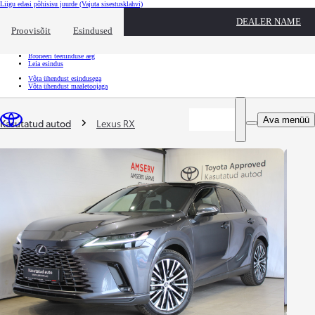
Liigu edasi põhisisu juurde
(Vajuta sisestusklahvi)
Kiirtee
DEALER NAME
Klõpsa kiirtee ülekatte sulgemiseks
Proovisõit
Esindused
Kiirtee
Tule proovisõidule
Broneeri teeninduse aeg
Leia esindus
Võta ühendust esindusega
Võta ühendust maaletoojaga
Sina oled siin
:
Ava menüü
Kasutatud autod
Lexus RX