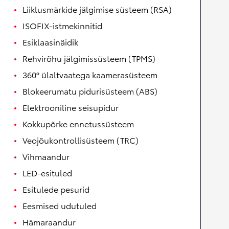
Liiklusmärkide jälgimise süsteem (RSA)
ISOFIX-istmekinnitid
Esiklaasinäidik
Rehvirõhu jälgimissüsteem (TPMS)
360° ülaltvaatega kaamerasüsteem
Blokeerumatu pidurisüsteem (ABS)
Elektrooniline seisupidur
Kokkupõrke ennetussüsteem
Veojõukontrollisüsteem (TRC)
Vihmaandur
LED-esituled
Esitulede pesurid
Eesmised udutuled
Hämaraandur