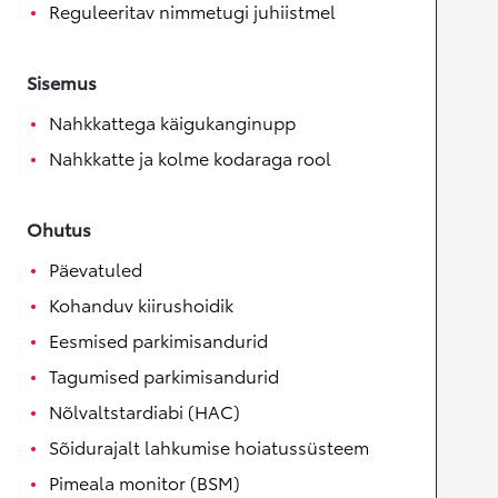
Reguleeritav nimmetugi juhiistmel
Sisemus
Nahkkattega käigukanginupp
Nahkkatte ja kolme kodaraga rool
Ohutus
Päevatuled
Kohanduv kiirushoidik
Eesmised parkimisandurid
Tagumised parkimisandurid
Nõlvaltstardiabi (HAC)
Sõidurajalt lahkumise hoiatussüsteem
Pimeala monitor (BSM)