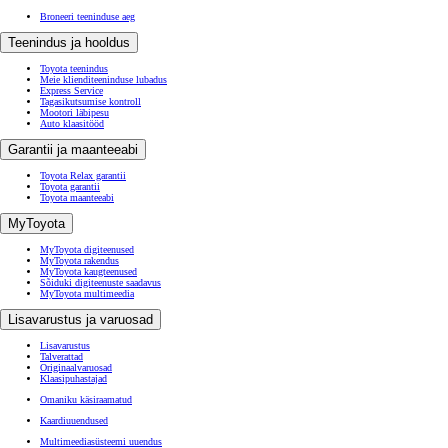
Broneeri teeninduse aeg
Teenindus ja hooldus
Toyota teenindus
Meie klienditeeninduse lubadus
Express Service
Tagasikutsumise kontroll
Mootori läbipesu
Auto klaasitööd
Garantii ja maanteeabi
Toyota Relax garantii
Toyota garantii
Toyota maanteeabi
MyToyota
MyToyota digiteenused
MyToyota rakendus
MyToyota kaugteenused
Sõiduki digiteenuste saadavus
MyToyota multimeedia
Lisavarustus ja varuosad
Lisavarustus
Talverattad
Originaalvaruosad
Klaasipuhastajad
Omaniku käsiraamatud
Kaardiuuendused
Multimeediasüsteemi uuendus