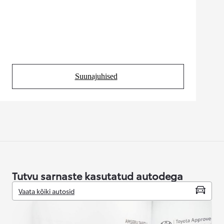
Suunajuhised
(Opens in new tab)
Tutvu sarnaste kasutatud autodega
Vaata kõiki autosid