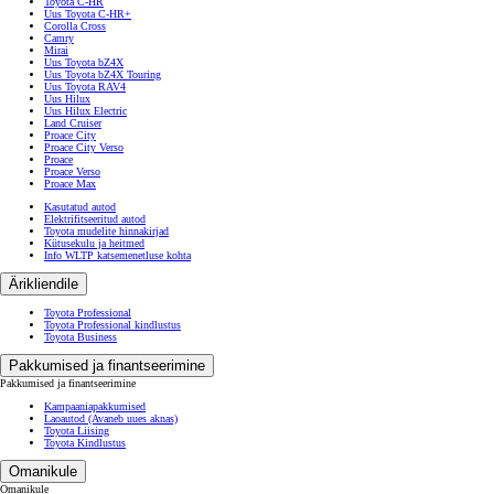
Toyota C-HR
Uus Toyota C-HR+
Corolla Cross
Camry
Mirai
Uus Toyota bZ4X
Uus Toyota bZ4X Touring
Uus Toyota RAV4
Uus Hilux
Uus Hilux Electric
Land Cruiser
Proace City
Proace City Verso
Proace
Proace Verso
Proace Max
Kasutatud autod
Elektrifitseeritud autod
Toyota mudelite hinnakirjad
Kütusekulu ja heitmed
Info WLTP katsemenetluse kohta
Ärikliendile
Toyota Professional
Toyota Professional kindlustus
Toyota Business
Pakkumised ja finantseerimine
Pakkumised ja finantseerimine
Kampaaniapakkumised
Laoautod
(Avaneb uues aknas)
Toyota Liising
Toyota Kindlustus
Omanikule
Omanikule