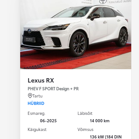
Lexus RX
PHEV F SPORT Design + PR
Tartu
HÜBRIID
Esmareg.
Läbisõit
06-2025
14 000 km
Käigukast
Võimsus
136 kW (184 DIN