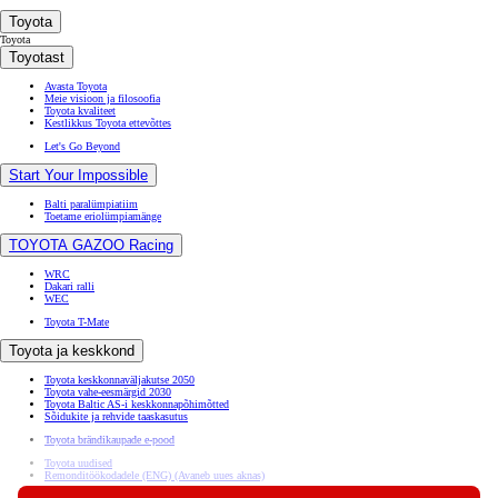
Toyota
Toyota
Toyotast
Avasta Toyota
Meie visioon ja filosoofia
Toyota kvaliteet
Kestlikkus Toyota ettevõttes
Let's Go Beyond
Start Your Impossible
Balti paralümpiatiim
Toetame eriolümpiamänge
TOYOTA GAZOO Racing
WRC
Dakari ralli
WEC
Toyota T-Mate
Toyota ja keskkond
Toyota keskkonnaväljakutse 2050
Toyota vahe-eesmärgid 2030
Toyota Baltic AS-i keskkonnapõhimõtted
Sõidukite ja rehvide taaskasutus
Toyota brändikaupade e-pood
Toyota uudised
Remonditöökodadele (ENG)
(Avaneb uues aknas)