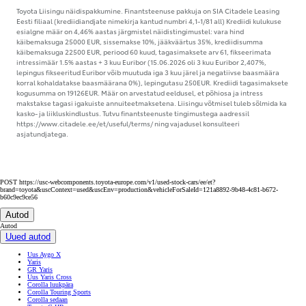
Toyota Liisingu näidispakkumine. Finantsteenuse pakkuja on SIA Citadele Leasing
Eesti filiaal (krediidiandjate nimekirja kantud numbri 4,1-1/81 all) Krediidi kulukuse
esialgne määr on 4,46% aastas järgmistel näidistingimustel: vara hind
käibemaksuga 25000 EUR, sissemakse 10%, jääkväärtus 35%, krediidisumma
käibemaksuga 22500 EUR, periood 60 kuud, tagasimaksete arv 61, fikseerimata
intressimäär 1.5% aastas + 3 kuu Euribor (15.06.2026 oli 3 kuu Euribor 2,407%,
lepingus fikseeritud Euribor võib muutuda iga 3 kuu järel ja negatiivse baasmäära
korral kohaldatakse baasmäärana 0%), lepingutasu 250EUR. Krediidi tagasimaksete
kogusumma on 19126EUR. Määr on arvestatud eeldusel, et põhiosa ja intress
makstakse tagasi igakuiste annuiteetmaksetena. Liisingu võtmisel tuleb sõlmida ka
kasko- ja liikluskindlustus. Tutvu finantsteenuste tingimustega aadressil
https://www.citadele.ee/et/useful/terms/ ning vajadusel konsulteeri
asjatundjatega.
POST https://usc-webcomponents.toyota-europe.com/v1/used-stock-cars/ee/et?
brand=toyota&uscContext=used&uscEnv=production&vehicleForSaleId=121a8892-9b48-4c81-b672-
b60c9ec9ce56
Autod
Autod
Uued autod
Uus Aygo X
Yaris
GR Yaris
Uus Yaris Cross
Corolla luukpära
Corolla Touring Sports
Corolla sedaan