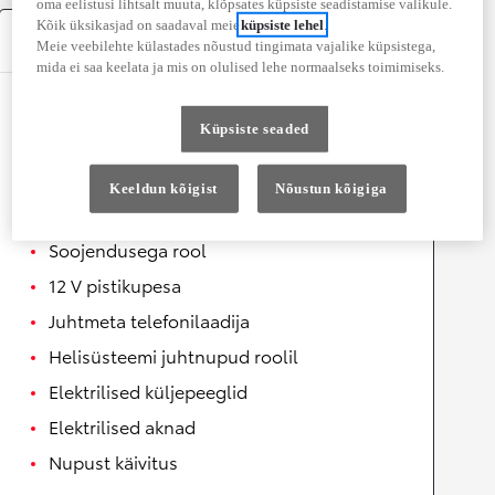
oma eelistusi lihtsalt muuta, klõpsates küpsiste seadistamise valikule.
Kõik üksikasjad on saadaval meie
küpsiste lehel
.
Varustus
Meie veebilehte külastades nõustud tingimata vajalike küpsistega,
mida ei saa keelata ja mis on olulised lehe normaalseks toimimiseks.
Mugavus
Küpsiste seaded
Juhi ja kõrvalistuja ventileeritavad istmed
Automaatselt kokkuklapitavad
Keeldun kõigist
Nõustun kõigiga
küljepeeglid
Soojendusega rool
12 V pistikupesa
Juhtmeta telefonilaadija
Helisüsteemi juhtnupud roolil
Elektrilised küljepeeglid
Elektrilised aknad
Nupust käivitus