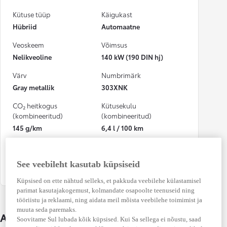
Kütuse tüüp
Käigukast
Hübriid
Automaatne
Veoskeem
Võimsus
Nelikveoline
140 kW (190 DIN hj)
Värv
Numbrimärk
Gray metallik
303XNK
CO₂ heitkogus
Kütusekulu
(kombineeritud)
(kombineeritud)
145 g/km
6,4 l / 100 km
Osalenud
kindlustusjuhtumis
See veebileht kasutab küpsiseid
Jah
Küpsised on ette nähtud selleks, et pakkuda veebilehe külastamisel
parimat kasutajakogemust, kolmandate osapoolte teenuseid ning
tööriistu ja reklaami, ning aidata meil mõista veebilehe toimimist ja
muuta seda paremaks.
Auto üksikasjad
Soovitame Sul lubada kõik küpsised. Kui Sa sellega ei nõustu, saad