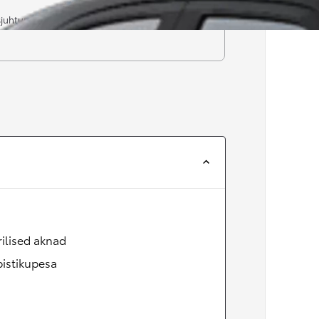
sjuhtumis
rilised aknad
pistikupesa