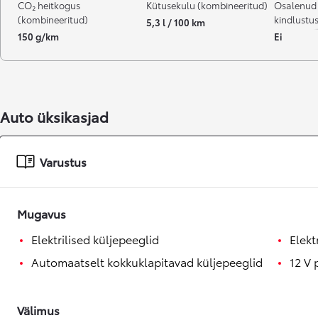
CO₂ heitkogus
Kütusekulu (kombineeritud)
Osalenud
(kombineeritud)
kindlustu
5,3 l / 100 km
150 g/km
Ei
Auto üksikasjad
Varustus
Mugavus
Elektrilised küljepeeglid
Elekt
Automaatselt kokkuklapitavad küljepeeglid
12 V 
Välimus