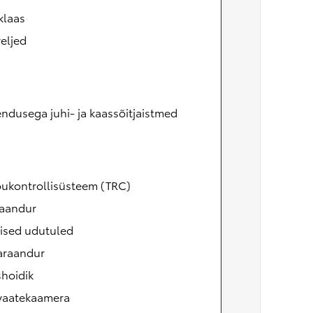
klaas
eljed
ndusega juhi- ja kaassõitjaistmed
õukontrollisüsteem (TRC)
aandur
ised udutuled
raandur
shoidik
vaatekaamera