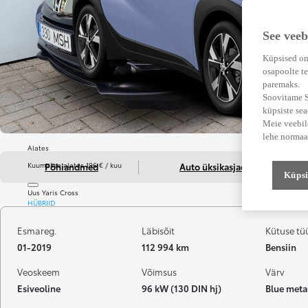
See veeb
Küpsised on
osapoolte te
paremaks.
Soovitame Su
küpsiste se
Meie veebile
lehe normaa
Alates
Kuumakse alates 196 € / kuu
Põhiandmed
Auto üksikasjad
Küpsi
Uus Yaris Cross
HÜBRIID
Esmareg.
Läbisõit
Kütuse tü
01-2019
112 994 km
Bensiin
Veoskeem
Võimsus
Värv
Esiveoline
96 kW (130 DIN hj)
Blue metal