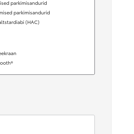
ised parkimisandurid
mised parkimisandurid
ltstardiabi (HAC)
eekraan
tooth®