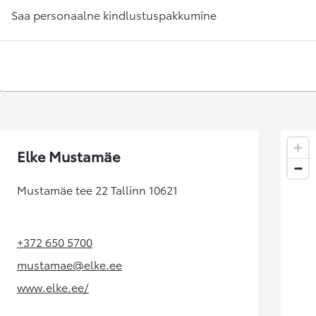
Alates 24 900 €
Saa personaalne kindlustuspakkumine
Corolla sedaan
HÜBRIID
Elke Mustamäe
Mustamäe tee 22 Tallinn 10621
+372 650 5700
(Opens in new tab)
mustamae@elke.ee
(Opens in new tab)
www.elke.ee/
(Opens in new tab)
Alates