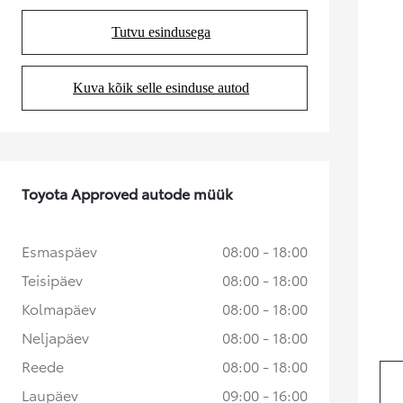
Kuumakse alates 192 € / kuu
Tutvu esindusega
(Opens in new tab)
Corolla Cross
HÜBRIID
Kuva kõik selle esinduse autod
(Opens in new tab)
Toyota Approved autode müük
Esmaspäev
08:00 - 18:00
Teisipäev
08:00 - 18:00
Kolmapäev
08:00 - 18:00
Neljapäev
08:00 - 18:00
Reede
08:00 - 18:00
Laupäev
09:00 - 16:00