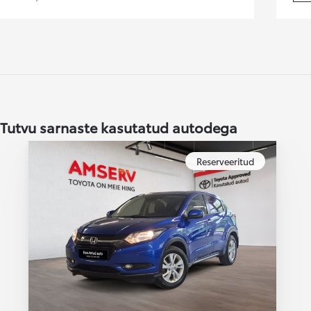
Alates
Kuumakse alates 258 € / kuu
Toyota bZ4X
ELEKTER
Tutvu sarnaste kasutatud autodega
Reserveeritud