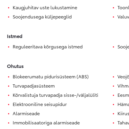
Kaugjuhitav uste lukustamine
Toon
Soojendusega küljepeeglid
Valuv
Istmed
Reguleeritava kõrgusega istmed
Sooje
Ohutus
Blokeerumatu pidurisüsteem (ABS)
Veoj
Turvapadjasüsteem
Vihm
Kõrvalistuja turvapadja sisse-/väljalüliti
Eesm
Elektrooniline seisupidur
Häma
Alarmiseade
Kiiru
Immobilisaatoriga alarmiseade
Taha