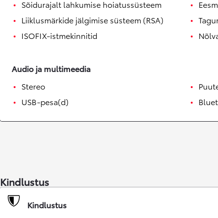
Sõidurajalt lahkumise hoiatussüsteem
Eesm
Liiklusmärkide jälgimise süsteem (RSA)
Tagu
ISOFIX-istmekinnitid
Nõlva
Audio ja multimeedia
Stereo
Puut
USB-pesa(d)
Blue
Kindlustus
Kindlustus