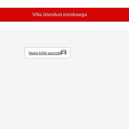
Võta ühendust esindusega
Vaata kõiki autosid