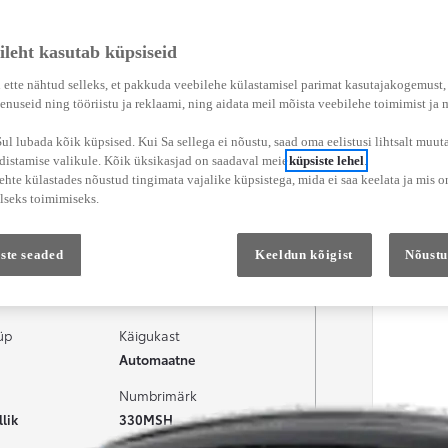
ileht kasutab küpsiseid
 ette nähtud selleks, et pakkuda veebilehe külastamisel parimat kasutajakogemust
enuseid ning tööriistu ja reklaami, ning aidata meil mõista veebilehe toimimist ja
l lubada kõik küpsised. Kui Sa sellega ei nõustu, saad oma eelistusi lihtsalt muuta
adistamise valikule. Kõik üksikasjad on saadaval meie
küpsiste lehel
.
hte külastades nõustud tingimata vajalike küpsistega, mida ei saa keelata ja mis o
lseks toimimiseks.
Teenused
Esindus
ste seaded
Keeldun kõigist
Nõustu
üp
Käigukast
Automaatne
Numbrimärk
lik
330MSH