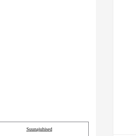
Suunajuhised
(Opens in new tab)