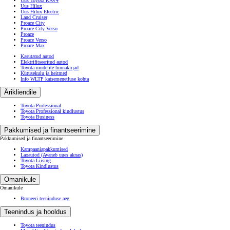
Uus Toyota C-HR+
Corolla Cross
Camry
Mirai
Uus Toyota bZ4X
Uus Toyota bZ4X Touring
Uus Toyota RAV4
Uus Hilux
Uus Hilux Electric
Land Cruiser
Proace City
Proace City Verso
Proace
Proace Verso
Proace Max
Kasutatud autod
Elektrifitseeritud autod
Toyota mudelite hinnakirjad
Kütusekulu ja heitmed
Info WLTP katsemenetluse kohta
Ärikliendile
Toyota Professional
Toyota Professional kindlustus
Toyota Business
Pakkumised ja finantseerimine
Pakkumised ja finantseerimine
Kampaaniapakkumised
Laoautod
(Avaneb uues aknas)
Toyota Liising
Toyota Kindlustus
Omanikule
Omanikule