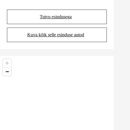
Tutvu esindusega
(Opens in new tab)
Kuva kõik selle esinduse autod
(Opens in new tab)