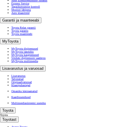
Broneeri teeninduse aeg
Teenindus ja hooldus
Toyota teenindus
Meie klienditeeninduse lubadus
Express Service
Tagasikutsumise kontroll
Mootori läbipesu
Auto klaasitööd
Garantii ja maanteeabi
Toyota Relax garantii
Toyota garantii
Toyota maanteeabi
MyToyota
MyToyota digiteenused
MyToyota rakendus
MyToyota kaugteenused
Sõiduki digiteenuste saadavus
MyToyota multimeedia
Lisavarustus ja varuosad
Lisavarustus
Talverattad
Originaalvaruosad
Klaasipuhastajad
Omaniku käsiraamatud
Kaardiuuendused
Multimeediasüsteemi uuendus