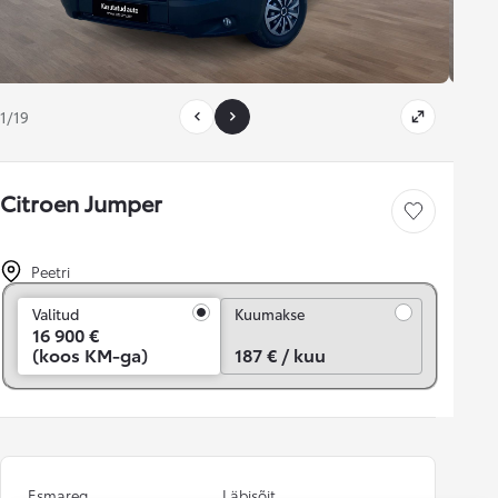
1/19
Citroen Jumper
Salvesta
Peetri
Kuumakse
Valitud
Kuumakse
16 900 €
(koos KM-ga)
187 € / kuu
Esmareg.
Läbisõit