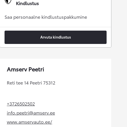
Kindlustus
Saa personaalne kindlustuspakkumine
Arvuta kindlustus
Amserv Peetri
Reti tee 14 Peetri 75312
+3726502502
(Opens in new tab)
info.peetri@amserv.ee
(Opens in new tab)
www.amservauto.ee/
(Opens in new tab)