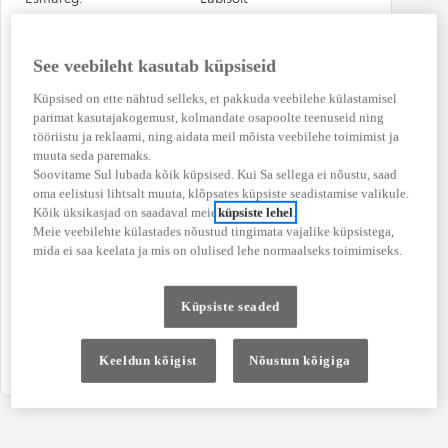
04-2021
138 000 km
Kütuse tüüp
Käigukast
See veebileht kasutab küpsiseid
Diisel
Manuaalne
Küpsised on ette nähtud selleks, et pakkuda veebilehe külastamisel
Veoskeem
Võimsus
parimat kasutajakogemust, kolmandate osapoolte teenuseid ning
tööriistu ja reklaami, ning aidata meil mõista veebilehe toimimist ja
Esiveoline
103 kW (140 DIN hj)
muuta seda paremaks.
Soovitame Sul lubada kõik küpsised. Kui Sa sellega ei nõustu, saad
Värv
Numbrimärk
oma eelistusi lihtsalt muuta, klõpsates küpsiste seadistamise valikule.
White tavavärv
139JDZ
Kõik üksikasjad on saadaval meie
küpsiste lehel
.
Meie veebilehte külastades nõustud tingimata vajalike küpsistega,
CO₂ heitkogus
Kütusekulu
mida ei saa keelata ja mis on olulised lehe normaalseks toimimiseks.
(kombineeritud)
(kombineeritud)
241 g/km
9,2 l / 100 km
Küpsiste seaded
Osalenud
kindlustusjuhtumis
Jah
Keeldun kõigist
Nõustun kõigiga