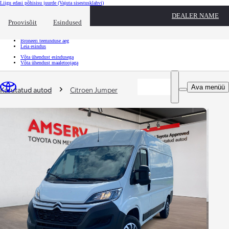
Liigu edasi põhisisu juurde
(Vajuta sisestusklahvi)
Kiirtee
DEALER NAME
Klõpsa kiirtee ülekatte sulgemiseks
Proovisõit
Esindused
Kiirtee
Tule proovisõidule
Broneeri teeninduse aeg
Leia esindus
Võta ühendust esindusega
Võta ühendust maaletoojaga
Sina oled siin
:
Ava menüü
Kasutatud autod
Citroen Jumper