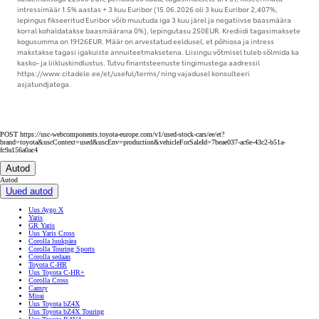
Toyota Liisingu näidispakkumine. Finantsteenuse pakkuja on SIA Citadele Leasing
Eesti filiaal (krediidiandjate nimekirja kantud numbri 4,1-1/81 all) Krediidi kulukuse
esialgne määr on 4,46% aastas järgmistel näidistingimustel: vara hind
käibemaksuga 25000 EUR, sissemakse 10%, jääkväärtus 35%, krediidisumma
käibemaksuga 22500 EUR, periood 60 kuud, tagasimaksete arv 61, fikseerimata
intressimäär 1.5% aastas + 3 kuu Euribor (15.06.2026 oli 3 kuu Euribor 2,407%,
lepingus fikseeritud Euribor võib muutuda iga 3 kuu järel ja negatiivse baasmäära
korral kohaldatakse baasmäärana 0%), lepingutasu 250EUR. Krediidi tagasimaksete
kogusumma on 19126EUR. Määr on arvestatud eeldusel, et põhiosa ja intress
makstakse tagasi igakuiste annuiteetmaksetena. Liisingu võtmisel tuleb sõlmida ka
kasko- ja liikluskindlustus. Tutvu finantsteenuste tingimustega aadressil
https://www.citadele.ee/et/useful/terms/ ning vajadusel konsulteeri
asjatundjatega.
POST https://usc-webcomponents.toyota-europe.com/v1/used-stock-cars/ee/et?
brand=toyota&uscContext=used&uscEnv=production&vehicleForSaleId=7beae037-ac6e-43c2-b51a-
fc9a156a0ac4
Autod
Autod
Uued autod
Uus Aygo X
Yaris
GR Yaris
Uus Yaris Cross
Corolla luukpära
Corolla Touring Sports
Corolla sedaan
Toyota C-HR