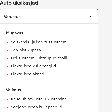
Auto üksikasjad
Varustus
Mugavus
Seiskamis- ja käivitussüsteem
12 V pistikupesa
Helisüsteemi juhtnupud roolil
Elektrilised küljepeeglid
Elektrilised aknad
Välimus
Kaugjuhitav uste lukustamine
Soojendusega küljepeeglid