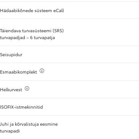
Hädaabikõnede süsteem eCall
Täiendava turvasüsteemi (SRS)
turvapadjad – 6 turvapatja
Seisupidur
Rohkem teavet
Esmaabikomplekt
Rohkem teavet
Helkurvest
ISOFIX-istmekinnitid
Juhi ja kõrvalistuja eesmine
turvapadi