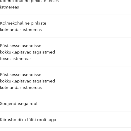
Kolmekohaline pinkiste teises
istmereas
Kolmekohaline pinkiste
kolmandas istmereas
Püstisesse asendisse
kokkuklapitavad tagaistmed
teises istmereas
Püstisesse asendisse
kokkuklapitavad tagaistmed
kolmandas istmereas
Soojendusega rool
Kiirushoidiku lüliti rooli taga