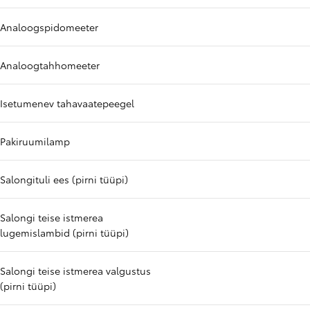
Analoogspidomeeter
Analoogtahhomeeter
Isetumenev tahavaatepeegel
Pakiruumilamp
Salongituli ees (pirni tüüpi)
Salongi teise istmerea
lugemislambid (pirni tüüpi)
Salongi teise istmerea valgustus
(pirni tüüpi)