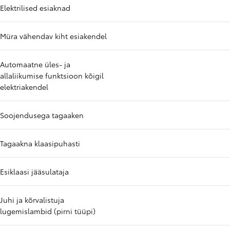
Elektrilised esiaknad
Müra vähendav kiht esiakendel
Automaatne üles- ja
allaliikumise funktsioon kõigil
elektriakendel
Soojendusega tagaaken
Tagaakna klaasipuhasti
Esiklaasi jääsulataja
Juhi ja kõrvalistuja
lugemislambid (pirni tüüpi)