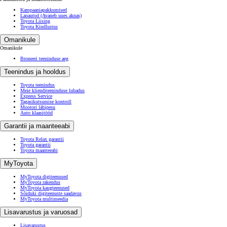
Kampaaniapakkumised
Laoautod
(Avaneb uues aknas)
Toyota Liising
Toyota Kindlustus
Omanikule
Omanikule
Broneeri teeninduse aeg
Teenindus ja hooldus
Toyota teenindus
Meie klienditeeninduse lubadus
Express Service
Tagasikutsumise kontroll
Mootori läbipesu
Auto klaasitööd
Garantii ja maanteeabi
Toyota Relax garantii
Toyota garantii
Toyota maanteeabi
MyToyota
MyToyota digiteenused
MyToyota rakendus
MyToyota kaugteenused
Sõiduki digiteenuste saadavus
MyToyota multimeedia
Lisavarustus ja varuosad
Lisavarustus