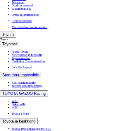
Talverattad
Originaalvaruosad
Klaasipuhastajad
Omaniku käsiraamatud
Kaardiuuendused
Multimeediasüsteemi uuendus
Toyota
Toyota
Toyotast
Avasta Toyota
Meie visioon ja filosoofia
Toyota kvaliteet
Kestlikkus Toyota ettevõttes
Let's Go Beyond
Start Your Impossible
Balti paralümpiatiim
Toetame eriolümpiamänge
TOYOTA GAZOO Racing
WRC
Dakari ralli
WEC
Toyota T-Mate
Toyota ja keskkond
Toyota keskkonnaväljakutse 2050