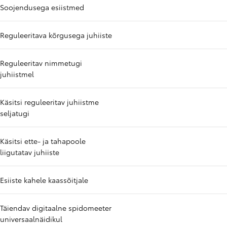
Soojendusega esiistmed
Reguleeritava kõrgusega juhiiste
Reguleeritav nimmetugi
juhiistmel
Käsitsi reguleeritav juhiistme
seljatugi
Käsitsi ette- ja tahapoole
liigutatav juhiiste
Esiiste kahele kaassõitjale
Täiendav digitaalne spidomeeter
universaalnäidikul