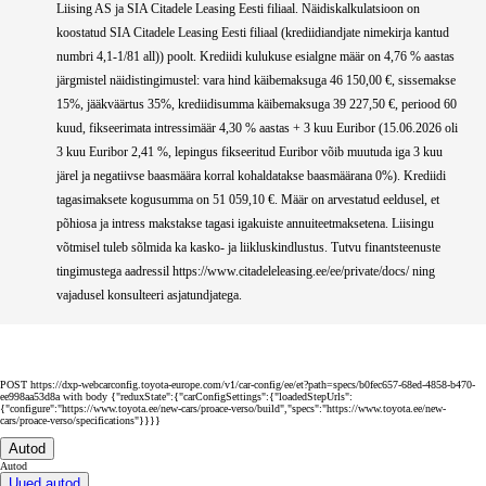
Liising AS ja SIA Citadele Leasing Eesti filiaal. Näidiskalkulatsioon on
koostatud SIA Citadele Leasing Eesti filiaal (krediidiandjate nimekirja kantud
numbri 4,1-1/81 all)) poolt. Krediidi kulukuse esialgne määr on 4,76 % aastas
järgmistel näidistingimustel: vara hind käibemaksuga 46 150,00 €, sissemakse
15%, jääkväärtus 35%, krediidisumma käibemaksuga 39 227,50 €, periood 60
kuud, fikseerimata intressimäär 4,30 % aastas + 3 kuu Euribor (15.06.2026 oli
3 kuu Euribor 2,41 %, lepingus fikseeritud Euribor võib muutuda iga 3 kuu
järel ja negatiivse baasmäära korral kohaldatakse baasmäärana 0%). Krediidi
tagasimaksete kogusumma on 51 059,10 €. Määr on arvestatud eeldusel, et
põhiosa ja intress makstakse tagasi igakuiste annuiteetmaksetena. Liisingu
võtmisel tuleb sõlmida ka kasko- ja liikluskindlustus. Tutvu finantsteenuste
tingimustega aadressil https://www.citadeleleasing.ee/ee/private/docs/ ning
vajadusel konsulteeri asjatundjatega.
POST https://dxp-webcarconfig.toyota-europe.com/v1/car-config/ee/et?path=specs/b0fec657-68ed-4858-b470-
ee998aa53d8a with body {"reduxState":{"carConfigSettings":{"loadedStepUrls":
{"configure":"https://www.toyota.ee/new-cars/proace-verso/build","specs":"https://www.toyota.ee/new-
cars/proace-verso/specifications"}}}}
Autod
Autod
Uued autod