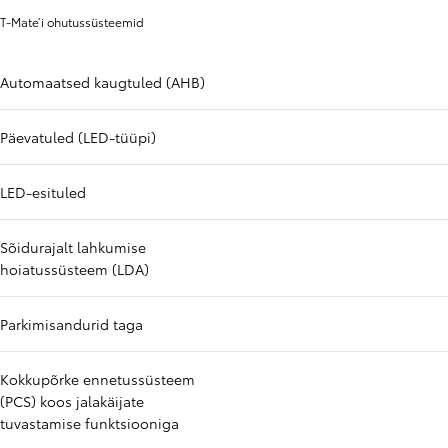
T-Mate’i ohutussüsteemid
Automaatsed kaugtuled (AHB)
Päevatuled (LED-tüüpi)
LED-esituled
Sõidurajalt lahkumise
hoiatussüsteem (LDA)
Parkimisandurid taga
Kokkupõrke ennetussüsteem
(PCS) koos jalakäijate
tuvastamise funktsiooniga