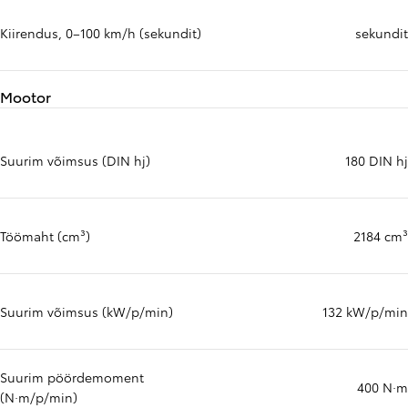
Kiirendus, 0–100 km/h (sekundit)
sekundit
Mootor
Suurim võimsus (DIN hj)
180 DIN hj
Töömaht (cm³)
2184 cm³
Suurim võimsus (kW/p/min)
132 kW/p/min
Suurim pöördemoment
400 N·m
(N·m/p/min)