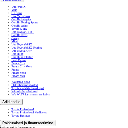
Uus Aygo X
Yaris
GR Yaris
Uus Yaris Cross
Corolla luukpära
Corolla Touring Sports
Corolla sedaan
Toyota C-HR
Uus Toyota C-HR+
Corolla Cross
Camry
Mirai
Uus Toyota bZ4X
Uus Toyota bZ4X Touring
Uus Toyota RAV4
Uus Hilux
Uus Hilux Electric
Land Cruiser
Proace City
Proace City Verso
Proace
Proace Verso
Proace Max
Kasutatud autod
Elektrifitseeritud autod
Toyota mudelite hinnakirjad
Kütusekulu ja heitmed
Info WLTP katsemenetluse kohta
Ärikliendile
Toyota Professional
Toyota Professional kindlustus
Toyota Business
Pakkumised ja finantseerimine
Pakkumised ja finantseerimine