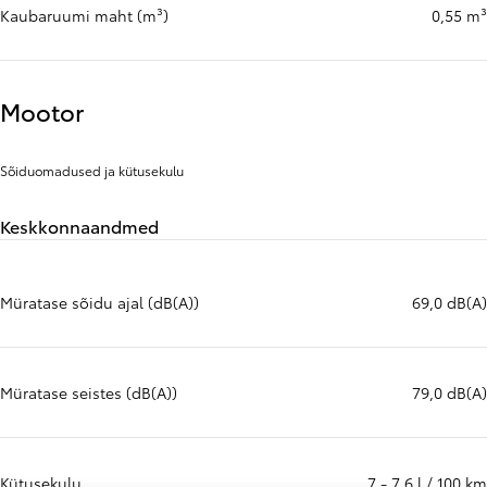
Kaubaruumi maht (m³)
0,55 m³
Mootor
Sõiduomadused ja kütusekulu
Keskkonnaandmed
Müratase sõidu ajal (dB(A))
69,0 dB(A)
Müratase seistes (dB(A))
79,0 dB(A)
Kütusekulu
7 - 7,6 l / 100 km