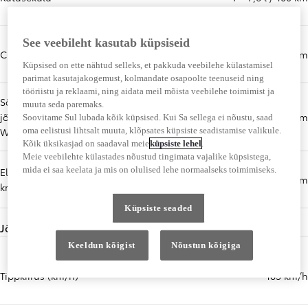
See veebileht kasutab küpsiseid
CO₂
183 - 200 g / km
Küpsised on ette nähtud selleks, et pakkuda veebilehe külastamisel
parimat kasutajakogemust, kolmandate osapoolte teenuseid ning
tööriistu ja reklaami, ning aidata meil mõista veebilehe toimimist ja
Sõiduulatus ainult elektri
muuta seda paremaks.
Rohkem teavet
jõul – kombineeritud max
km
Soovitame Sul lubada kõik küpsised. Kui Sa sellega ei nõustu, saad
oma eelistusi lihtsalt muuta, klõpsates küpsiste seadistamise valikule.
WLTP (km)
Kõik üksikasjad on saadaval meie
küpsiste lehel
.
Meie veebilehte külastades nõustud tingimata vajalike küpsistega,
mida ei saa keelata ja mis on olulised lehe normaalseks toimimiseks.
Elektritarve min (kWh / 100
Rohkem teavet
kWh / 100 km
km)
Küpsiste seaded
Jõudlus
Keeldun kõigist
Nõustun kõigiga
Tippkiirus (km/h)
185 km/h