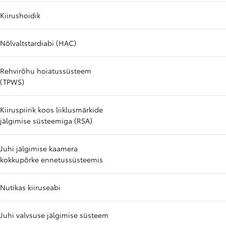
Kiirushoidik
Nõlvaltstardiabi (HAC)
Rehvirõhu hoiatussüsteem
(TPWS)
Kiiruspiirik koos liiklusmärkide
jälgimise süsteemiga (RSA)
Juhi jälgimise kaamera
kokkupõrke ennetussüsteemis
Nutikas kiiruseabi
Juhi valvsuse jälgimise süsteem