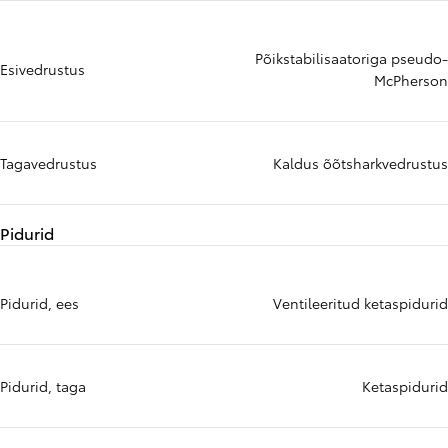
Põikstabilisaatoriga pseudo-
Esivedrustus
McPherson
Tagavedrustus
Kaldus õõtsharkvedrustus
Pidurid
Pidurid, ees
Ventileeritud ketaspidurid
Pidurid, taga
Ketaspidurid