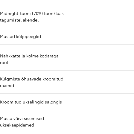
Midnight-tooni (70%) toonklaas
tagumistel akendel
Mustad küljepeeglid
Nahkkatte ja kolme kodaraga
rool
Külgmiste õhuavade kroomitud
raamid
Kroomitud ukselingid salongis
Musta värvi sisemised
uksekäepidemed