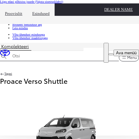
Liigu edasi põhisisu juurde
(Vajuta sisestusklahvi)
Kiirtee
DEALER NAME
Klõpsa kiirtee ülekatte sulgemiseks
Proovisõit
Esindused
Kiirtee
Tule proovisõidule
Broneeri teeninduse aeg
Leia esindus
Võta ühendust esindusega
Võta ühendust maaletoojaga
Komplekteeri
Ava menüü
Menu
Otsinguandmed
Tagasi
Proace Verso Shuttle