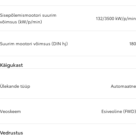
Sisepõlemismootori suurim
132/3500 kW/p/min
võimsus (kW/p/min)
Suurim mootori võimsus (DIN hj)
180
Käigukast
Ülekande tüüp
Automaatne
Veoskeem
Esiveoline (FWD)
Vedrustus