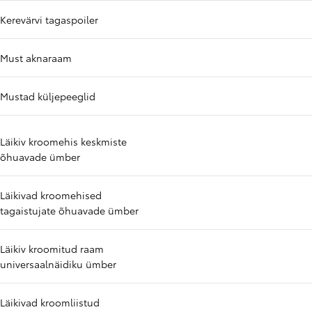
Kerevärvi tagaspoiler
Must aknaraam
Mustad küljepeeglid
Läikiv kroomehis keskmiste
õhuavade ümber
Läikivad kroomehised
tagaistujate õhuavade ümber
Läikiv kroomitud raam
universaalnäidiku ümber
Läikivad kroomliistud