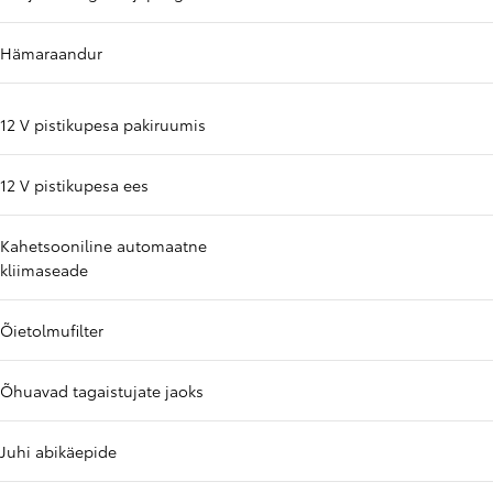
Hämaraandur
12 V pistikupesa pakiruumis
12 V pistikupesa ees
Kahetsooniline automaatne
kliimaseade
Õietolmufilter
Õhuavad tagaistujate jaoks
Juhi abikäepide