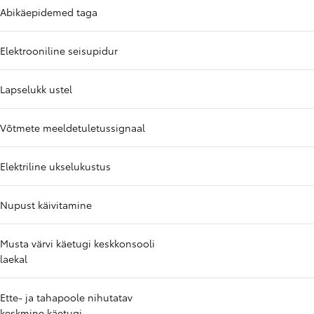
Abikäepidemed taga
Elektrooniline seisupidur
Lapselukk ustel
Võtmete meeldetuletussignaal
Elektriline ukselukustus
Nupust käivitamine
Musta värvi käetugi keskkonsooli
laekal
Ette- ja tahapoole nihutatav
keskmine käetugi