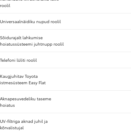
roolil
Universaalnäidiku nupud roolil
Sõidurajalt lahkumise
hoiatussüsteemi juhtnupp roolil
Telefoni lüliti roolil
Kaugjuhitav Toyota
istmesüsteem Easy Flat
Aknapesuvedeliku taseme
hoiatus
UV-filtriga aknad juhil ja
kõrvalistujal