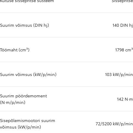
Kütuse sissepritse süsteem
Sissepritse
Suurim võimsus (DIN hj)
140 DIN hj
Töömaht (cm³)
1798 cm³
Suurim võimsus (kW/p/min)
103 kW/p/min
Suurim pöördemoment
142 N·m
(N·m/p/min)
Sisepõlemismootori suurim
72/5200 kW/p/min
võimsus (kW/p/min)