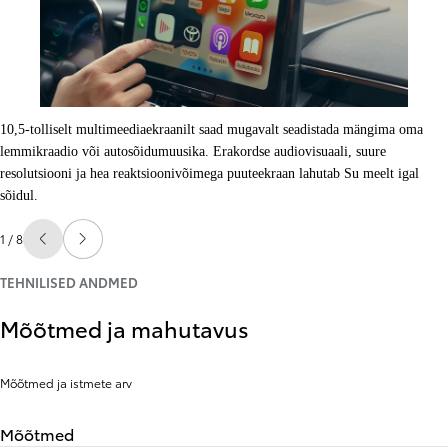
10,5-tolliselt multimeediaekraanilt saad mugavalt seadistada mängima oma
lemmikraadio või autosõidumuusika. Erakordse audiovisuaali, suure
resolutsiooni ja hea reaktsioonivõimega puuteekraan lahutab Su meelt igal
sõidul.
1 / 8
Libista eelmisele
Libista järgmisele
TEHNILISED ANDMED
Mõõtmed ja mahutavus
Mõõtmed ja istmete arv
Mõõtmed