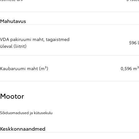
Mahutavus
VDA pakiruumi maht, tagaistmed
596 l
üleval (liitrit)
Kaubaruumi maht (m³)
0,596 m³
Mootor
Sõiduomadused ja kütusekulu
Keskkonnaandmed