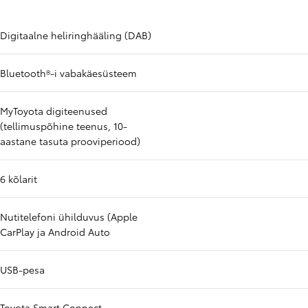
Digitaalne heliringhääling (DAB)
Bluetooth®-i vabakäesüsteem
MyToyota digiteenused
(tellimuspõhine teenus, 10-
aastane tasuta prooviperiood)
6 kõlarit
Nutitelefoni ühilduvus (Apple
CarPlay ja Android Auto
USB-pesa
Toyota Smart Connect