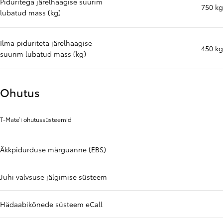
Piduritega järelhaagise suurim
750 kg
lubatud mass (kg)
Ilma piduriteta järelhaagise
450 kg
suurim lubatud mass (kg)
Ohutus
T-Mate’i ohutussüsteemid
Äkkpidurduse märguanne (EBS)
Juhi valvsuse jälgimise süsteem
Hädaabikõnede süsteem eCall