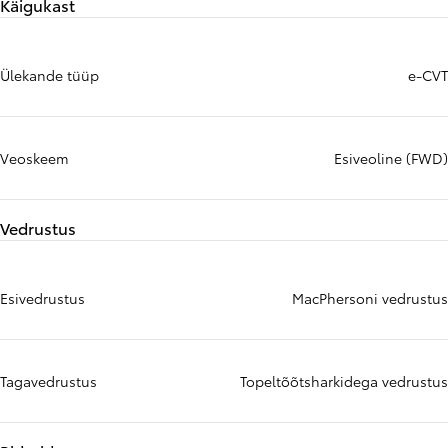
Käigukast
Ülekande tüüp
e-CVT
Veoskeem
Esiveoline (FWD)
Vedrustus
Esivedrustus
MacPhersoni vedrustus
Tagavedrustus
Topeltõõtsharkidega vedrustus