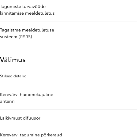
Tagumiste turvavööde
kinnitamise meeldetuletus
Tagaistme meeldetuletuse
süsteem (RSRS)
Välimus
Stiilsed detailid
Kerevärvi haiuimekujuline
antenn
Läikivmust difuusor
Kerevärvi tagumine põrkeraud