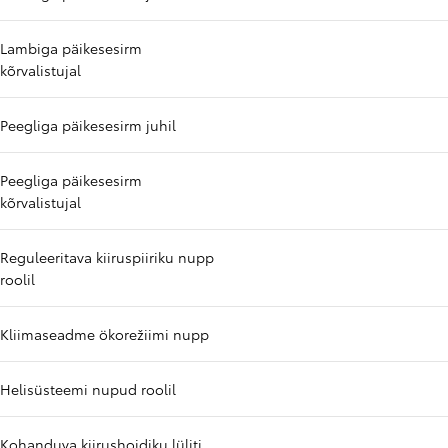
Lambiga päikesesirm
kõrvalistujal
Peegliga päikesesirm juhil
Peegliga päikesesirm
kõrvalistujal
Reguleeritava kiiruspiiriku nupp
roolil
Kliimaseadme ökorežiimi nupp
Helisüsteemi nupud roolil
Kohanduva kiirushoidiku lüliti