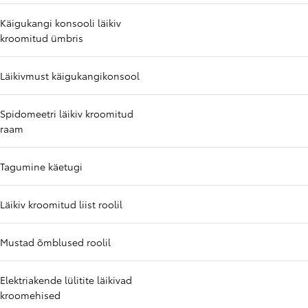
Käigukangi konsooli läikiv
kroomitud ümbris
Läikivmust käigukangikonsool
Spidomeetri läikiv kroomitud
raam
Tagumine käetugi
Läikiv kroomitud liist roolil
Mustad õmblused roolil
Elektriakende lülitite läikivad
kroomehised