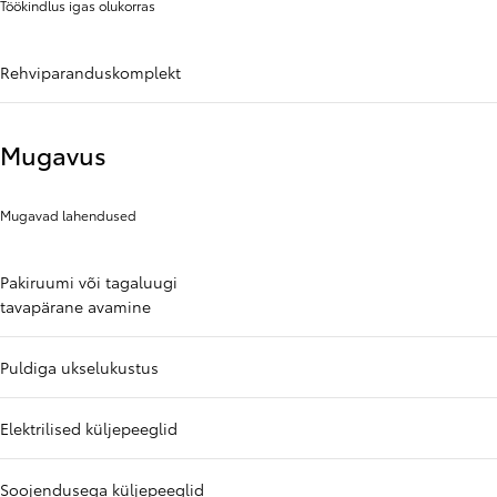
Töökindlus igas olukorras
Rehviparanduskomplekt
Mugavus
Mugavad lahendused
Pakiruumi või tagaluugi
tavapärane avamine
Puldiga ukselukustus
Elektrilised küljepeeglid
Soojendusega küljepeeglid