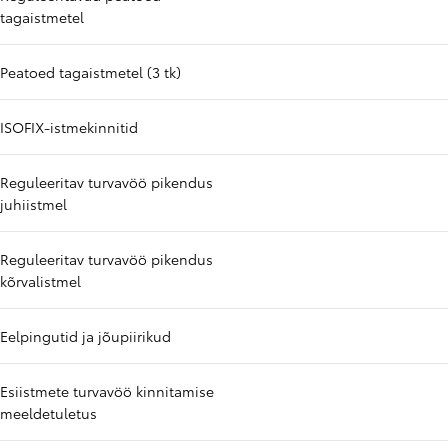
tagaistmetel
Peatoed tagaistmetel (3 tk)
ISOFIX-istmekinnitid
Reguleeritav turvavöö pikendus
juhiistmel
Reguleeritav turvavöö pikendus
kõrvalistmel
Eelpingutid ja jõupiirikud
Esiistmete turvavöö kinnitamise
meeldetuletus