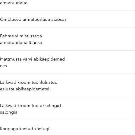
armatuurlaual
Õmblused armatuurlaua alaosas
Pehme viimistlusega
armatuurlaua ülaosa
Mattmusta värvi abikäepidemed
ees
Läikivad kroomitud iluliistud
esiuste abikäepidemetel
Läikivad kroomitud ukselingid
salongis
Kangaga kaetud käetugi