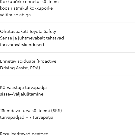
Kokkupõrke ennetussüsteem
koos ristmikul kokkupõrke
vältimise abiga
Ohutuspakett Toyota Safety
Sense ja juhtmevabalt tehtavad
tarkvaravärskendused
Ennetav sõiduabi (Proactive
Driving Assist, PDA)
Kõrvalistuja turvapadja
sisse-/väljalülitamine
Täiendava turvasüsteemi (SRS)
turvapadjad – 7 turvapatja
Reguleeritavad peatoed