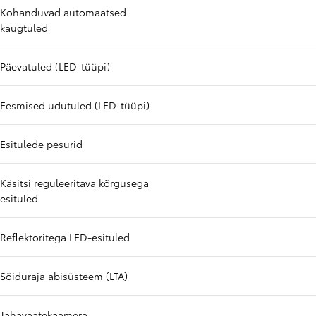
Kohanduvad automaatsed
kaugtuled
Päevatuled (LED-tüüpi)
Eesmised udutuled (LED-tüüpi)
Esitulede pesurid
Käsitsi reguleeritava kõrgusega
esituled
Reflektoritega LED-esituled
Sõiduraja abisüsteem (LTA)
Tahavaatekaamera