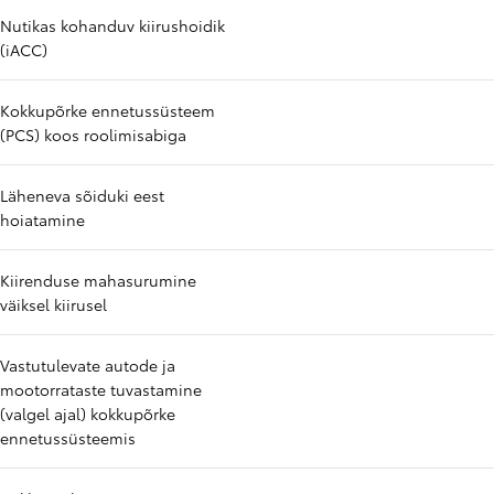
Nutikas kohanduv kiirushoidik
(iACC)
Kokkupõrke ennetussüsteem
(PCS) koos roolimisabiga
Läheneva sõiduki eest
hoiatamine
Kiirenduse mahasurumine
väiksel kiirusel
Vastutulevate autode ja
mootorrataste tuvastamine
(valgel ajal) kokkupõrke
ennetussüsteemis