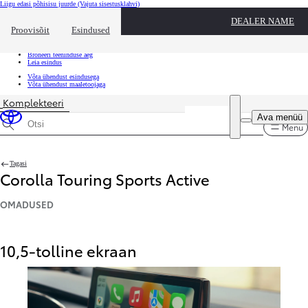
Liigu edasi põhisisu juurde
(Vajuta sisestusklahvi)
Kiirtee
DEALER NAME
Klõpsa kiirtee ülekatte sulgemiseks
Proovisõit
Esindused
Kiirtee
Tule proovisõidule
Broneeri teeninduse aeg
Leia esindus
Võta ühendust esindusega
Võta ühendust maaletoojaga
Komplekteeri
Ava menüü
Menu
Otsinguandmed
Tagasi
Corolla Touring Sports Active
OMADUSED
10,5-tolline ekraan