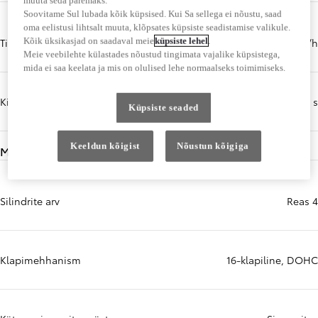
muuta seda paremaks.
Soovitame Sul lubada kõik küpsised. Kui Sa sellega ei nõustu, saad
oma eelistusi lihtsalt muuta, klõpsates küpsiste seadistamise valikule.
Kõik üksikasjad on saadaval meie
küpsiste lehel
.
Tippkiirus (km/h)
180 km/h
Meie veebilehte külastades nõustud tingimata vajalike küpsistega,
mida ei saa keelata ja mis on olulised lehe normaalseks toimimiseks.
Kiirendus, 0–100 km/h (sekundit)
9,4 s
Küpsiste seaded
Keeldun kõigist
Nõustun kõigiga
Mootor
Silindrite arv
Reas 4
Klapimehhanism
16-klapiline, DOHC