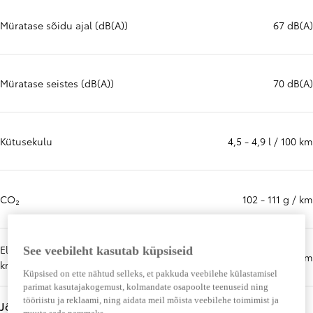
Müratase sõidu ajal (dB(A))
67 dB(A)
Müratase seistes (dB(A))
70 dB(A)
Kütusekulu
4,5 - 4,9 l / 100 km
CO₂
102 - 111 g / km
Elektritarve min (kWh / 100
See veebileht kasutab küpsiseid
Rohkem teavet
kWh / 100 km
km)
Küpsised on ette nähtud selleks, et pakkuda veebilehe külastamisel
parimat kasutajakogemust, kolmandate osapoolte teenuseid ning
tööriistu ja reklaami, ning aidata meil mõista veebilehe toimimist ja
Jõudlus