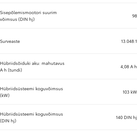
Sisepõlemismootori suurim
98
võimsus (DIN hj)
Surveaste
13.048:1
Hübriidsõiduki aku: mahutavus
4,08 A·h
A·h (tundi)
Hübriidsüsteemi koguvõimsus
103 kW
(kW)
Hübriidsüsteemi koguvõimsus
140 DIN hj
(DIN hj)