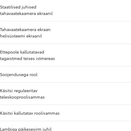
Staatilised juhised
tahavaatekaamera ekraanil
Tahavaatekaamera ekraan
helisüsteemi ekraanil
Ettepoole kallutatavad
tagaistmed teises istmereas
Soojendusega rool
Käsitsi reguleeritav
teleskooproolisammas
Käsitsi kallutatav roolisammas
Lambiga päikesesirm juhil