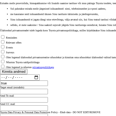
Esitades meile proovisõidu, hinnapakkumise või lisainfo saamise taotluse või muu päringu Toyota toodete, tee
Sul palutakse esitada meile järgmised isikuandmed: nimi, telefoninumber ja e-posti aadress,
me kasutame neid isikuandmeid üksnes Sinu taotluste täitmiseks ja järeltegevusteks,
Sinu isikuandmeid ei jagata ühegi teise ettevõttega, välja arvatud siis, kui Sinu teatud taotlusi võida
selleks, et meie saaksime / Sina saaksid sujuvalt jälgida Sinu taotlustega seonduvat, hoiame Sinu i
Ülaltoodud privaatsusteadet tuleb lugeda koos Toyota privaatsuspoliitikaga, milles kirjeldatakse Sinu isikuand
Reminders
Relevant offers
Events
Surveys
Olen lugenud ülaltoodud privaatsusteatise nõusolekut ja kinnitan oma nõusolekut ülaltoodud valitud kate
Nõustun Toyota saidipoliitikaga
Olen lugenud ja nõustun
privaatsuspoliitikaga
Kinnita andmed
Target email (extraInfo)
Send To mail
Send CC mail
Toyota Data Privacy & Personal Data Protection Policy - Ehub data - DO NOT EDIT/REMOVE