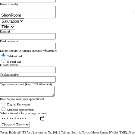
Dealer Country
Eesnimi
Perekonnanimi
Kuidas soovid, et Sinuga ühendust võtaksime?
Telefoni teel
E-posti teel
E-posti aadress
Telefoninumber
Täpsusta oma soovi (kuni 1024 tähemärki)
How do you want your appointment?
Digital Showroom
Standard appointment
Select a timeslot for your appointment
Toyota Baltic AS (TBA), Järvevana tee 7b, 10112 Tallinn, Eesti, ja Toyota Motor Europe NV/SA (TME), Avenue 