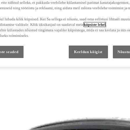
 ette nähtud selleks, et pakkuda veebilehe külastamisel parimat kasutajakogemust
enuseid ning tööriistu ja reklaami, ning aidata meil mõista veebilehe toimimist ja
l lubada kõik küpsised. Kui Sa sellega ei nõustu, saad oma eelistusi lihtsalt muuta
adistamise valikule. Kõik üksikasjad on saadaval meie
küpsiste lehel
.
hte külastades nõustud tingimata vajalike küpsistega, mida ei saa keelata ja mis o
lseks toimimiseks.
ste seaded
Keeldun kõigist
Nõustu