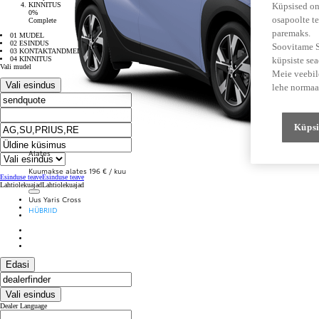
KINNITUS
Küpsised on
0%
osapoolte te
Complete
paremaks.
01 MUDEL
02 ESINDUS
Soovitame Su
03 KONTAKTANDMED
04 KINNITUS
küpsiste se
Vali mudel
Meie veebile
Vali esindus
lehe normaa
Küpsi
Alates
Kuumakse alates 196 € / kuu
Esinduse teave
Esinduse teave
Lahtiolekuajad
Lahtiolekuajad
Uus Yaris Cross
HÜBRIID
Edasi
Vali esindus
Dealer Language