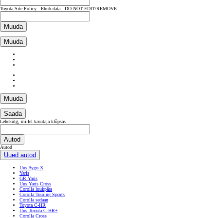
Toyota Site Policy - Ehub data - DO NOT EDIT/REMOVE
Muuda
Muuda
Muuda
Saada
Lehekülg, millel kasutaja klõpsas
Autod
Autod
Uued autod
Uus Aygo X
Yaris
GR Yaris
Uus Yaris Cross
Corolla luukpära
Corolla Touring Sports
Corolla sedaan
Toyota C-HR
Uus Toyota C-HR+
Corolla Cross