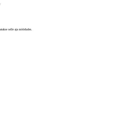
:
atakse selle aja möödudes.
Tutvu laoautode valikuga
Suur valik ja kiire tarne
Vaata mudelite hinnakirju
Leia esindus