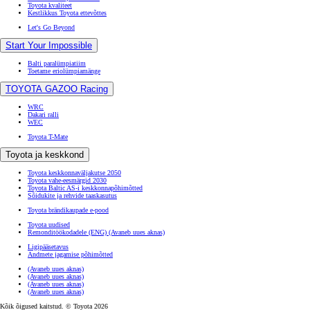
Toyota kvaliteet
Kestlikkus Toyota ettevõttes
Let's Go Beyond
Start Your Impossible
Balti paralümpiatiim
Toetame eriolümpiamänge
TOYOTA GAZOO Racing
WRC
Dakari ralli
WEC
Toyota T-Mate
Toyota ja keskkond
Toyota keskkonnaväljakutse 2050
Toyota vahe-eesmärgid 2030
Toyota Baltic AS-i keskkonnapõhimõtted
Sõidukite ja rehvide taaskasutus
Toyota brändikaupade e-pood
Toyota uudised
Remonditöökodadele (ENG)
(Avaneb uues aknas)
Ligipääsetavus
Andmete jagamise põhimõtted
(Avaneb uues aknas)
(Avaneb uues aknas)
(Avaneb uues aknas)
(Avaneb uues aknas)
Kõik õigused kaitstud. © Toyota 2026