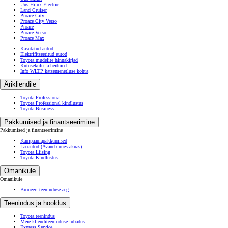
Uus Hilux Electric
Land Cruiser
Proace City
Proace City Verso
Proace
Proace Verso
Proace Max
Kasutatud autod
Elektrifitseeritud autod
Toyota mudelite hinnakirjad
Kütusekulu ja heitmed
Info WLTP katsemenetluse kohta
Ärikliendile
Toyota Professional
Toyota Professional kindlustus
Toyota Business
Pakkumised ja finantseerimine
Pakkumised ja finantseerimine
Kampaaniapakkumised
Laoautod
(Avaneb uues aknas)
Toyota Liising
Toyota Kindlustus
Omanikule
Omanikule
Broneeri teeninduse aeg
Teenindus ja hooldus
Toyota teenindus
Meie klienditeeninduse lubadus
Express Service