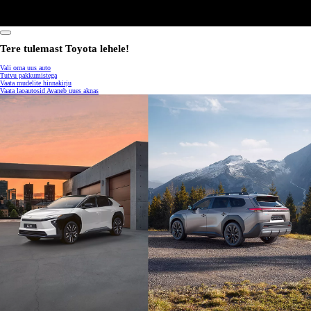
0:07 / 0:15
Tere tulemast Toyota lehele!
Vali oma uus auto
Tutvu pakkumistega
Vaata mudelite hinnakirju
Vaata laoautosid
Avaneb uues aknas