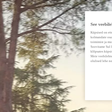
See veebil
Küpsised on ett
kolmandate osap
toimimist ja mu
Soovitame Sul l
klõpsates küpsi
Meie veebilehte
olulised lehe n