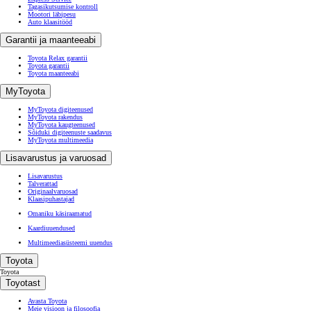
Tagasikutsumise kontroll
Mootori läbipesu
Auto klaasitööd
Garantii ja maanteeabi
Toyota Relax garantii
Toyota garantii
Toyota maanteeabi
MyToyota
MyToyota digiteenused
MyToyota rakendus
MyToyota kaugteenused
Sõiduki digiteenuste saadavus
MyToyota multimeedia
Lisavarustus ja varuosad
Lisavarustus
Talverattad
Originaalvaruosad
Klaasipuhastajad
Omaniku käsiraamatud
Kaardiuuendused
Multimeediasüsteemi uuendus
Toyota
Toyota
Toyotast
Avasta Toyota
Meie visioon ja filosoofia