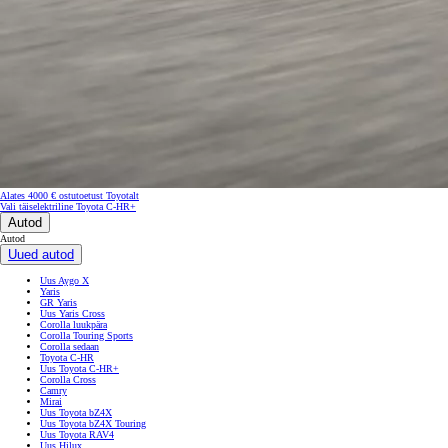
Alates 4000 € ostutoetust Toyotalt
Vali täiselektriline Toyota C-HR+
Autod
Autod
Uued autod
Uus Aygo X
Yaris
GR Yaris
Uus Yaris Cross
Corolla luukpära
Corolla Touring Sports
Corolla sedaan
Toyota C-HR
Uus Toyota C-HR+
Corolla Cross
Camry
Mirai
Uus Toyota bZ4X
Uus Toyota bZ4X Touring
Uus Toyota RAV4
Uus Hilux