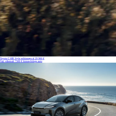
Toyota C-HR Style erihinnaga al 29 900 €
Vali vähemalt 7300 € hinnavõiduga auto