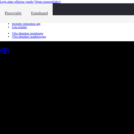
Liigu edasi põhisisu juurde
(Vajuta sisestusklahvi)
Kiirtee
Klõpsa kiirtee ülekatte sulgemiseks
Proovisõit
Esindused
Kiirtee
Tule proovisõidule
Broneeri teeninduse aeg
Leia esindus
Võta ühendust esindusega
Võta ühendust maaletoojaga