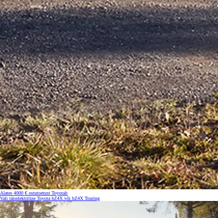
Alates 4000 € ostutoetust Toyotalt
Vali täiselektriline Toyota bZ4X või bZ4X Touring