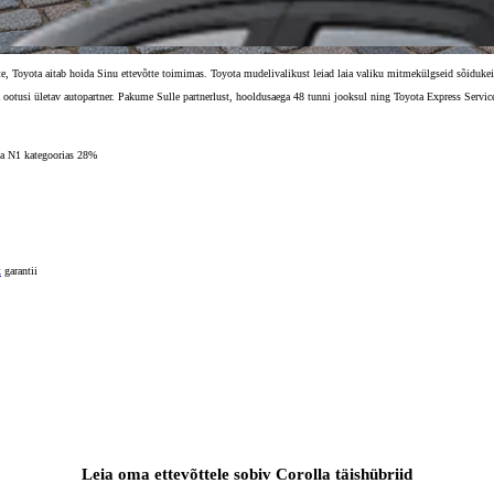
e, Toyota aitab hoida Sinu ettevõtte toimimas. Toyota mudelivalikust leiad laia valiku mitmekülgseid sõidukei
 ootusi ületav autopartner. Pakume Sulle partnerlust, hooldusaega 48 tunni jooksul ning Toyota Express Servic
 ja N1 kategoorias 28%
x
garantii
Leia oma ettevõttele sobiv Corolla täishübriid