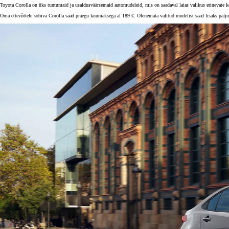
Toyota Corolla on üks tuntumaid ja usaldusväärsemaid automudeleid, mis on saadaval laias valikus erinevate k
Oma ettevõttele sobiva Corolla saad praegu kuumaksega al 189 €. Olenemata valitud mudelist saad lisaks palju e