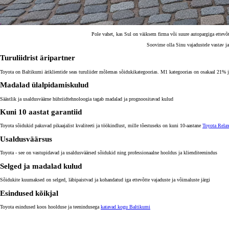
Pole vahet, kas Sul on väiksem firma või suure autopargiga ettevõt
Soovime olla Sinu vajadustele vastav ja
Turuliidrist äripartner
Toyota on Baltikumi äriklientide seas turuliider mõlemas sõidukikategoorias. M1 kategoorias on osakaal 21%
Madalad ülalpidamiskulud
Säästlik ja usaldusväärne hübriidtehnoloogia tagab madalad ja prognoositavad kulud
Kuni 10 aastat garantiid
Toyota sõidukid pakuvad pikaajalist kvaliteeti ja töökindlust, mille tõestuseks on kuni 10-aastane
Toyota Rela
Usaldusväärsus
Toyota - see on vastupidavad ja usaldusväärsed sõidukid ning professionaalne hooldus ja klienditeenindus
Selged ja madalad kulud
Sõidukite kuumaksed on selged, läbipaistvad ja kohandatud iga ettevõtte vajaduste ja võimaluste järgi
Esindused kõikjal
Toyota esindused koos hoolduse ja teenindusega
katavad kogu Baltikumi