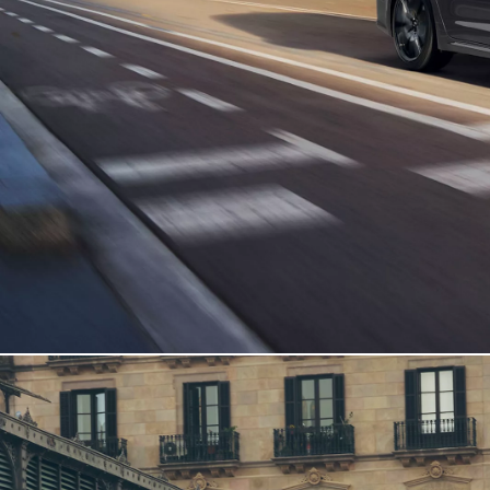
Kuumakse alates 192 € / kuu
Corolla Cross
HÜBRIID