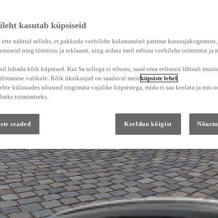
ileht kasutab küpsiseid
 ette nähtud selleks, et pakkuda veebilehe külastamisel parimat kasutajakogemust
enuseid ning tööriistu ja reklaami, ning aidata meil mõista veebilehe toimimist ja
l lubada kõik küpsised. Kui Sa sellega ei nõustu, saad oma eelistusi lihtsalt muuta
adistamise valikule. Kõik üksikasjad on saadaval meie
küpsiste lehel
.
hte külastades nõustud tingimata vajalike küpsistega, mida ei saa keelata ja mis o
lseks toimimiseks.
ste seaded
Keeldun kõigist
Nõustu