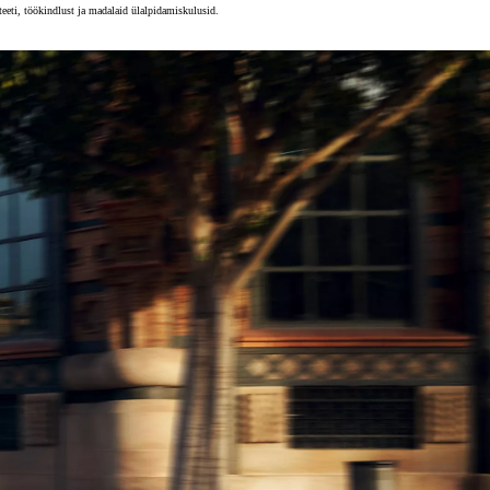
eeti, töökindlust ja madalaid ülalpidamiskulusid.
Tutvu laoautode valikuga
Suur valik ja kiire tarne
Vaata mudelite hinnakirju
Leia esindus