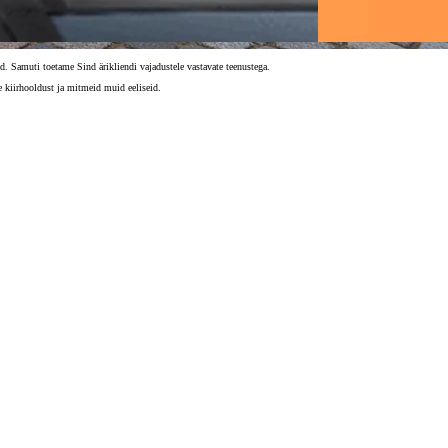
d. Samuti toetame Sind ärikliendi vajadustele vastavate teenustega.
e kiirhooldust ja mitmeid muid eeliseid.