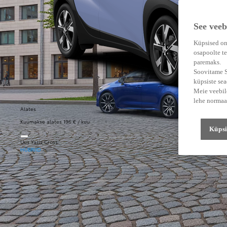
See veeb
Küpsised on
osapoolte te
paremaks.
Soovitame Su
küpsiste se
Meie veebile
lehe normaa
Alates
Kuumakse alates 196 € / kuu
Küpsi
Uus Yaris Cross
HÜBRIID