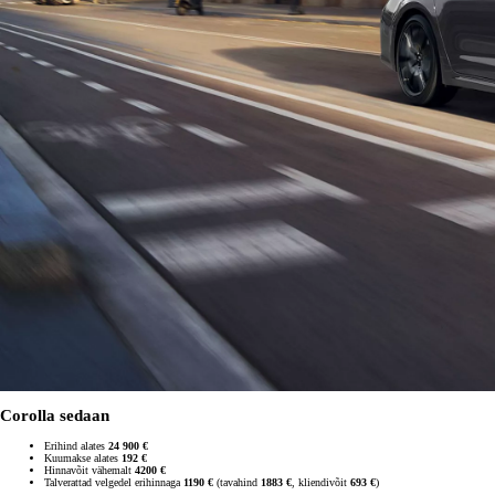
Corolla sedaan
Erihind alates
24 900 €
Kuumakse alates
192 €
Hinnavõit vähemalt
4200 €
Talverattad velgedel erihinnaga
1190 €
(tavahind
1883 €
, kliendivõit
693 €
)