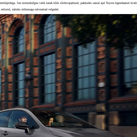
eretüüpidega. See mitmekülgne valik katab kõik sõiduvajadused, pakkudes samal ajal Toyota legendaarset kvalit
eliseid, näiteks erihinnaga talverattad velgedel.