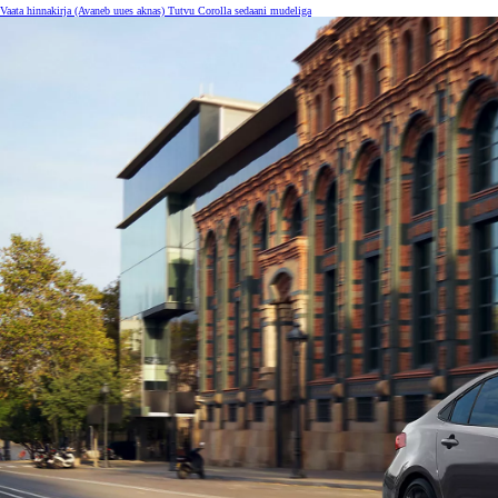
Alates 24 900 €
Vaata hinnakirja
(Avaneb uues aknas)
Tutvu Corolla sedaani mudeliga
Corolla sedaan
HÜBRIID
Alates