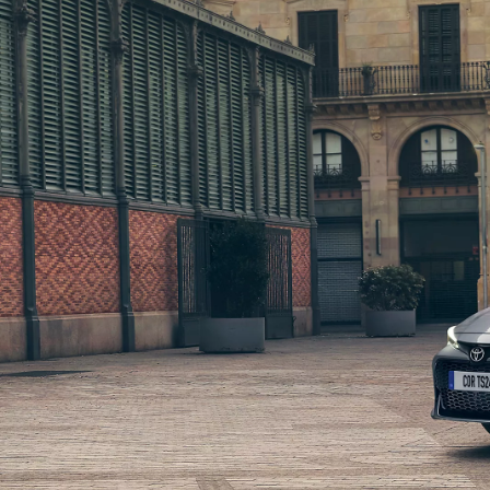
Alates
Kuumakse alates 258 € / kuu
Toyota bZ4X
ELEKTER