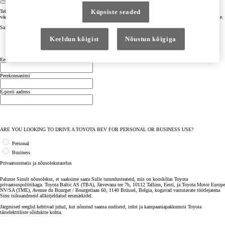
Küpsiste seaded
Tellides uudiskirja, saad juurdepääsu meie täiselektriliste sõidukite valiku eksklusiivsele sisule, sealhulgas
värskeimatele uudistele ja kampaaniapakkumistele ning juhistele üleminekuks täielikult elektrilisele elustiilile.
Salutation
Mr.
Keeldun kõigist
Nõustun kõigiga
Mrs.
Ms.
Eesnimi
Perekonnanimi
E-posti aadress
ARE YOU LOOKING TO DRIVE A TOYOTA BEV FOR PERSONAL OR BUSINESS USE?
Personal
Business
Privaatsusteatis ja nõusolekutaotlus
Palume Sinult nõusolekut, et saaksime saata Sulle turundusteateid, mis on kooskõlas Toyota
privaatsuspoliitikaga. Toyota Baltic AS (TBA), Järvevana tee 7b, 10112 Tallinn, Eesti, ja Toyota Motor Europe
NV/SA (TME), Avenue du Bourget / Bourgetlaan 60, 1140 Brüssel, Belgia, koguvad vastutavate töötlejatena
Sinu isikuandmeid allkirjeldatud eesmärkidel.
Järgmised reeglid kehtivad juhul, kui nõustud saama uudiseid, infot ja kampaaniapakkumisi Toyota
täiselektriliste sõidukite kohta.