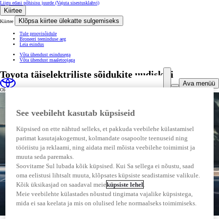
Liigu edasi põhisisu juurde
(Vajuta sisestusklahvi)
Kiirtee
Klõpsa kiirtee ülekatte sulgemiseks
Kiirtee
Tule proovisõidule
Broneeri teeninduse aeg
Leia esindus
Võta ühendust esindusega
Võta ühendust maaletoojaga
Toyota täiselektriliste sõidukite uudiskiri
Ava menüü
Ole esimene, kes näeb Toyota täiselektriliste sõidukite tulevikku
See veebileht kasutab küpsiseid
Küpsised on ette nähtud selleks, et pakkuda veebilehe külastamisel
parimat kasutajakogemust, kolmandate osapoolte teenuseid ning
tööriistu ja reklaami, ning aidata meil mõista veebilehe toimimist ja
muuta seda paremaks.
Soovitame Sul lubada kõik küpsised. Kui Sa sellega ei nõustu, saad
oma eelistusi lihtsalt muuta, klõpsates küpsiste seadistamise valikule.
Kõik üksikasjad on saadaval meie
küpsiste lehel
.
Meie veebilehte külastades nõustud tingimata vajalike küpsistega,
mida ei saa keelata ja mis on olulised lehe normaalseks toimimiseks.