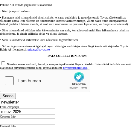
Palume Sul esitada järgmised isikuandmed:
• Nimi ja e-posti aadress
• Kasutame neid isikuandmeid ainult selleks, et saata uudiskirju ja turundusteateid Toyota täiselektriliste
sõidukite kohta. Kui nõustud ka turunduslike küpsiste aktiveerimisega, võime saata Sulle isikupärastatud
teateid (näiteks tuletame meelde, et saad auto reserveerimise protsessi lõpule viia, kui Sa pole seda teinud).
• Sinu isikuandmed võidakse teha kättesaadavaks saajatele, kes abistavad meid Sinu isikuandmete tehnilise
töötlemisega, ja ainult selliseks abiks vajalikus ulatuses.
• Sinu isikuandmeid säilitatakse kuni nõusoleku tagasivõtmiseni.
• Sul on õigus oma nõusolek igal ajal tagasi võtta igas uudiskirjas oleva lingi kaudu või kirjutades Toyota
Baltic AS-ile aadressil
privacy@toyota.ee
.
DATA COLLECTION FORM
Nõustun saama uudiseid, teavet ja kampaaniapakkumisi Toyota täiselektriliste sõidukite kohta vastavalt
ülaltoodud privaatsusteatisele ning Toyota kodulehe
privaatsuspoliitikale
.
Saada
Form campaign
Consent Info
Consent Info